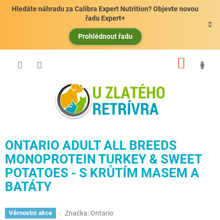
Přejít
Hledáte náhradu za Calibra Expert Nutrition? Objevte novou
na
řadu Expert+
obsah
Prohlédnout řadu
NÁKUP
KOŠÍK
ONTARIO ADULT ALL BREEDS
MONOPROTEIN TURKEY & SWEET
POTATOES - S KRŮTÍM MASEM A
BATÁTY
Značka:
Ontario
Věrnostní akce