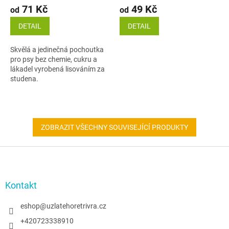
71 Kč
49 Kč
od
od
DETAIL
DETAIL
Skvělá a jedinečná pochoutka
pro psy bez chemie, cukru a
lákadel vyrobená lisováním za
studena.
ZOBRAZIT VŠECHNY SOUVISEJÍCÍ PRODUKTY
Z
á
p
a
Kontakt
t
í
eshop
@
uzlatehoretrivra.cz
+420723338910