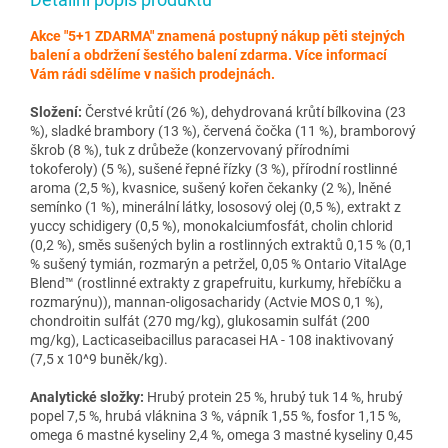
Akce "5+1 ZDARMA" znamená postupný nákup pěti stejných
balení a obdržení šestého balení zdarma. Více informací
Vám rádi sdělíme v našich prodejnách.
Složení:
Čerstvé krůtí (26 %), dehydrovaná krůtí bílkovina (23
%), sladké brambory (13 %), červená čočka (11 %), bramborový
škrob (8 %), tuk z drůbeže (konzervovaný přírodními
tokoferoly) (5 %), sušené řepné řízky (3 %), přírodní rostlinné
aroma (2,5 %), kvasnice, sušený kořen čekanky (2 %), lněné
semínko (1 %), minerální látky, lososový olej (0,5 %), extrakt z
yuccy schidigery (0,5 %), monokalciumfosfát, cholin chlorid
(0,2 %), směs sušených bylin a rostlinných extraktů 0,15 % (0,1
% sušený tymián, rozmarýn a petržel, 0,05 % Ontario VitalAge
Blend™ (rostlinné extrakty z grapefruitu, kurkumy, hřebíčku a
rozmarýnu)), mannan-oligosacharidy (Actvie MOS 0,1 %),
chondroitin sulfát (270 mg/kg), glukosamin sulfát (200
mg/kg), Lacticaseibacillus paracasei HA - 108 inaktivovaný
(7,5 x 10^9 buněk/kg).
Analytické složky:
Hrubý protein 25 %, hrubý tuk 14 %, hrubý
popel 7,5 %, hrubá vláknina 3 %, vápník 1,55 %, fosfor 1,15 %,
omega 6 mastné kyseliny 2,4 %, omega 3 mastné kyseliny 0,45