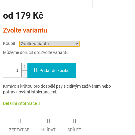
od
179 Kč
Měrná
Zvolte variantu
cena:
Koupit:
Můžeme doručit do:
Zvolte variantu
Přidat do košíku
Krmivo s krůtou pro dospělé psy s citlivým zažíváním nebo
potravinovými intolerancemi.
Detailní informace
ZEPTAT SE
HLÍDAT
SDÍLET