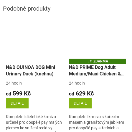
Z
ZDARMA
D
N&D QUINOA DOG Mini
N&D PRIME Dog Adult
A
Urinary Duck (kachna)
Medium/Maxi Chicken &
R
M
Pomegranate (kuře a
A
24 hodin
24 hodin
granátové jablíčko)
599 Kč
629 Kč
od
od
DETAIL
DETAIL
Kompletní dietetické krmivo
Kompletní krmivo s kuřecím
určené pro dospělé psy malých
masem a granátovým jablkem
plemen ke snížení recidivy
pro dospělé psy středních a