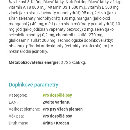
%, vlhkost 8 %. Doplňkové látky: Nutriční doplňkové látky v 1 kg:
vitamín A 18 000 m.j., vitamín D3 1 500 m.j., vitamín E 500 mg,
zinek (jako síran zinečnatý monohydrát) 95 mg, železo (jako
síran železnatý monohydrát) 100 mg, mangan (jako oxid
manganatý) 40 mg, měď (jako síran měďnatý pentahydrát) 10
mg, jód (jako jodičnan vápenatý bezvodý) 2 mg, selen (jako
seleničitan sodný) 0,2 mg, chondroitin sulfát 270 mg,
glukosamin sulfát 200 mg. Technologické doplňkové látky:
obsahuje přírodní antioxidanty (extrakty tokoferolu). m.j. =
mezinárodní jednotky.
Metabolizovatelná energie:
3 726 kcal/kg.
Doplňkové parametry
Kategorie
:
Pro dospělé psy
EAN
:
Zvolte variantu
Velikost plemene
:
Pro psy všech plemen
Věk psa
:
Pro dospělé psy
Druh masa
:
Krůta / Krocan