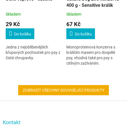
400 g - Sensitive králík
Skladem
Skladem
29 Kč
67 Kč
Do košíku
Do košíku
Jedna z nejoblíbenějších
Monoproteinová konzerva s
křupavých pochoutek pro psy z
králičím masem pro dospělé
čisté chrupavky.
psy, vhodná také pro psy s
citlivým zažíváním.
ZOBRAZIT VŠECHNY SOUVISEJÍCÍ PRODUKTY
Z
á
p
a
Kontakt