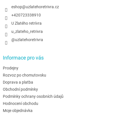
t
í
eshop
@
uzlatehoretrivra.cz
+420723338910
U Zlatého retrívra
u_zlateho_retrivra
@uzlatehoretrivra
Informace pro vás
Prodejny
Rozvoz po chomutovsku
Doprava a platba
Obchodní podmínky
Podmínky ochrany osobních údajů
Hodnocení obchodu
Moje objednávka