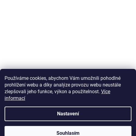
Používáme cookies, abychom Vám umožnili pohodlné
prohlížení webu a díky analýze provozu webu neustále
zlepšovali jeho funkce, výkon a použitelnost.
Více
informací
Vytvořil Shoptet
Nastavení
Copyright 2026
U Zlatého retrívra.cz
. Všechna práva vyhrazena.
Souhlasím
Upravit nastavení cookies