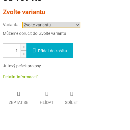
Měrná
Zvolte variantu
cena:
Varianta:
Můžeme doručit do:
Zvolte variantu
Přidat do košíku
Jutový pešek pro psy.
Detailní informace
ZEPTAT SE
HLÍDAT
SDÍLET