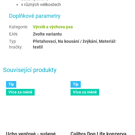
v různých velikostech
Doplňkové parametry
Kategorie
:
Výcvik a výchova psa
EAN
:
Zvolte variantu
Typ
Přetahovací, Na kousání / žvýkání, Materiál:
hračky
:
textil
Související produkty
Tip
Tip
Více za méně
Více za méně
Ucho vepřové - sušené
Calibra Dog Life konzerva