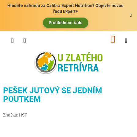
Přejít
Hledáte náhradu za Calibra Expert Nutrition? Objevte novou
na
řadu Expert+
obsah
Prohlédnout řadu
NÁKUP
KOŠÍK
PEŠEK JUTOVÝ SE JEDNÍM
POUTKEM
Značka:
HST