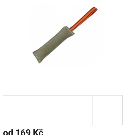
od
169 Kč