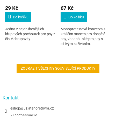
29 Kč
67 Kč
Do košíku
Do košíku
Jedna z nejoblíbenějších
Monoproteinová konzerva s
křupavých pochoutek pro psy z
králičím masem pro dospělé
čisté chrupavky.
psy, vhodná také pro psy s
citlivým zažíváním.
ZOBRAZIT VŠECHNY SOUVISEJÍCÍ PRODUKTY
Z
á
p
a
Kontakt
t
í
eshop
@
uzlatehoretrivra.cz
+420723338910