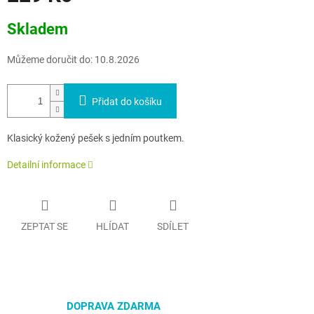
Měrná
Skladem
cena:
Můžeme doručit do:
10.8.2026
Přidat do košíku
Klasický kožený pešek s jedním poutkem.
Detailní informace
ZEPTAT SE
HLÍDAT
SDÍLET
DOPRAVA ZDARMA