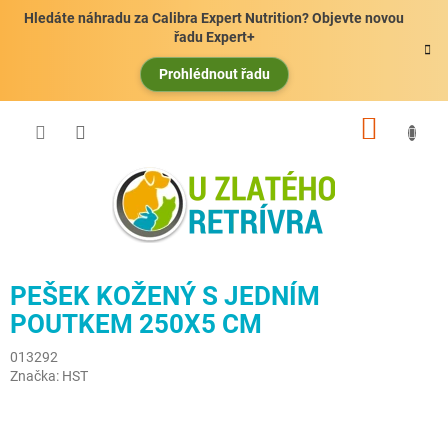
Přejít
Hledáte náhradu za Calibra Expert Nutrition? Objevte novou
na
řadu Expert+
obsah
Prohlédnout řadu
NÁKUP
KOŠÍK
PEŠEK KOŽENÝ S JEDNÍM
POUTKEM 250X5 CM
013292
Značka:
HST