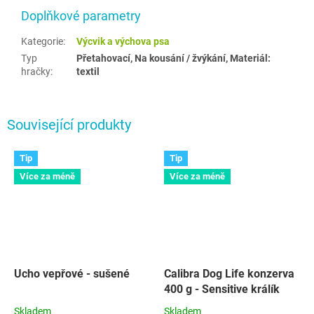
Doplňkové parametry
Kategorie
:
Výcvik a výchova psa
Typ
Přetahovací, Na kousání / žvýkání, Materiál:
hračky
:
textil
Související produkty
Tip
Tip
Více za méně
Více za méně
Ucho vepřové - sušené
Calibra Dog Life konzerva
400 g - Sensitive králík
Skladem
Skladem