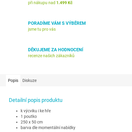
při nákupu nad
1.499 Kč
PORADÍME VÁM S VÝBĚREM
jsme tu pro vás
DĚKUJEME ZA HODNOCENÍ
recenze našich zákazníků
Popis
Diskuze
Detailní popis produktu
k výcviku i ke hře
1 poutko
250 x 50 cm
barva dle momentální nabídky