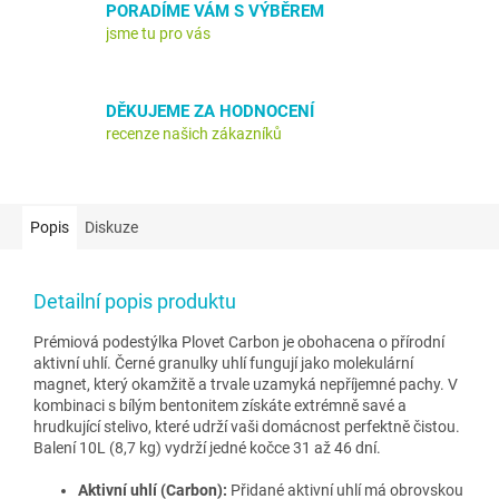
PORADÍME VÁM S VÝBĚREM
jsme tu pro vás
DĚKUJEME ZA HODNOCENÍ
recenze našich zákazníků
Popis
Diskuze
Detailní popis produktu
Prémiová podestýlka Plovet Carbon je obohacena o přírodní
aktivní uhlí. Černé granulky uhlí fungují jako molekulární
magnet, který okamžitě a trvale uzamyká nepříjemné pachy. V
kombinaci s bílým bentonitem získáte extrémně savé a
hrudkující stelivo, které udrží vaši domácnost perfektně čistou.
Balení 10L (8,7 kg) vydrží jedné kočce 31 až 46 dní.
Aktivní uhlí (Carbon):
Přidané aktivní uhlí má obrovskou