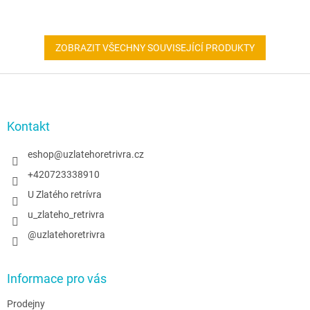
ZOBRAZIT VŠECHNY SOUVISEJÍCÍ PRODUKTY
Z
á
p
a
Kontakt
t
í
eshop
@
uzlatehoretrivra.cz
+420723338910
U Zlatého retrívra
u_zlateho_retrivra
@uzlatehoretrivra
Informace pro vás
Prodejny