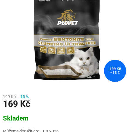
199 Kč
–15 %
199 Kč
–15 %
169 Kč
Měrná
Skladem
cena:
Můžeme doručit do:
11.8.2026