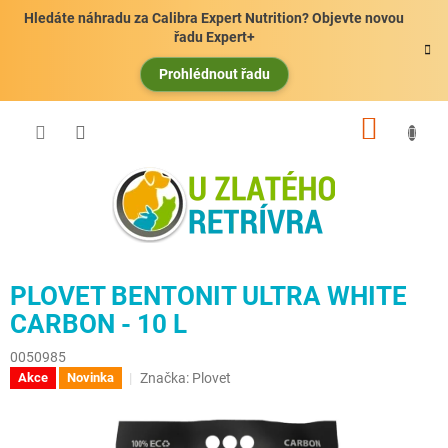
Přejít
Hledáte náhradu za Calibra Expert Nutrition? Objevte novou
na
řadu Expert+
obsah
Prohlédnout řadu
NÁKUP
KOŠÍK
PLOVET BENTONIT ULTRA WHITE
CARBON - 10 L
0050985
Značka:
Plovet
Akce
Novinka