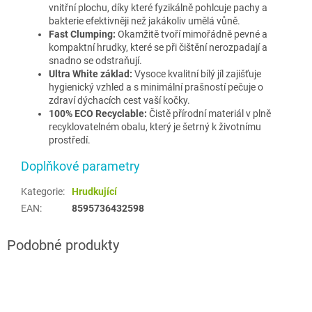
vnitřní plochu, díky které fyzikálně pohlcuje pachy a
bakterie efektivněji než jakákoliv umělá vůně.
Fast Clumping:
Okamžitě tvoří mimořádně pevné a
kompaktní hrudky, které se při čištění nerozpadají a
snadno se odstraňují.
Ultra White základ:
Vysoce kvalitní bílý jíl zajišťuje
hygienický vzhled a s minimální prašností pečuje o
zdraví dýchacích cest vaší kočky.
100% ECO Recyclable:
Čistě přírodní materiál v plně
recyklovatelném obalu, který je šetrný k životnímu
prostředí.
Doplňkové parametry
Kategorie
:
Hrudkující
EAN
:
8595736432598