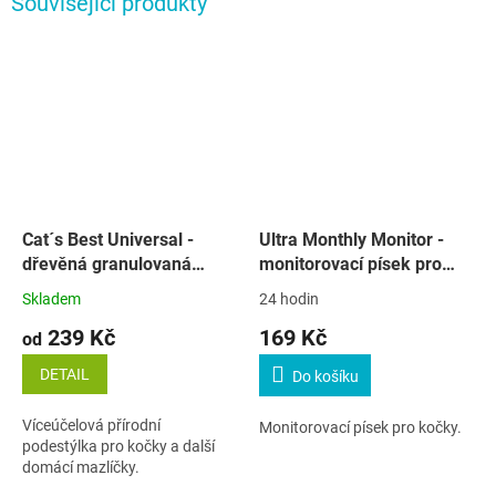
Související produkty
Cat´s Best Universal -
Ultra Monthly Monitor -
dřevěná granulovaná
monitorovací písek pro
podestýlka
kočky - 453 g
Skladem
24 hodin
239 Kč
169 Kč
od
DETAIL
Do košíku
Víceúčelová přírodní
Monitorovací písek pro kočky.
podestýlka pro kočky a další
domácí mazlíčky.