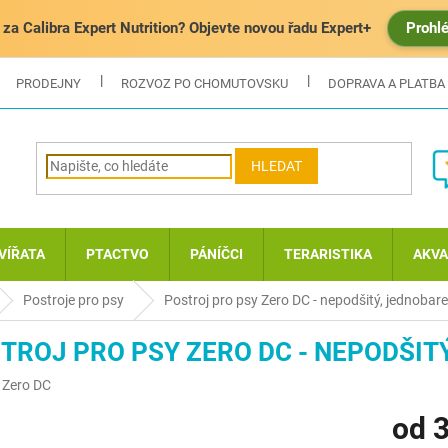
za Calibra Expert Nutrition? Objevte novou řadu Expert+
Prohl
PRODEJNY
ROZVOZ PO CHOMUTOVSKU
DOPRAVA A PLATBA
HLEDAT
VÍŘATA
PTACTVO
PÁNÍČCI
TERARISTIKA
AKVA
Postroje pro psy
Postroj pro psy Zero DC - nepodšitý, jednobar
TROJ PRO PSY ZERO DC - NEPODŠIT
:
Zero DC
od
3