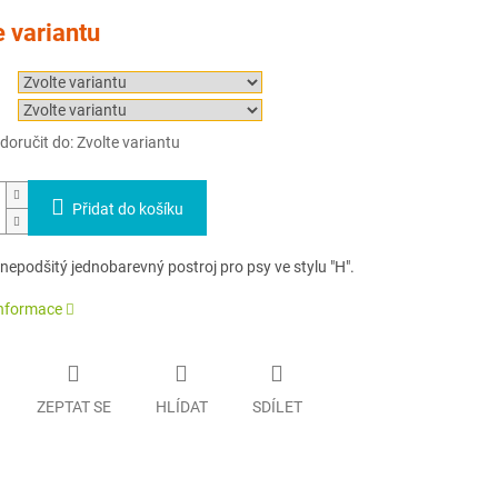
e variantu
oručit do:
Zvolte variantu
Přidat do košíku
 nepodšitý jednobarevný postroj pro psy ve stylu "H".
informace
ZEPTAT SE
HLÍDAT
SDÍLET