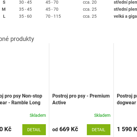
S
30 - 45
45 - 70
cca. 20
střední pl
M
35 - 45
45 - 70
cca. 25
střední pl
L
35 - 60
70 - 115
cca. 25
velká a gig
oj pro psy Non-stop
Postroj pro psy - Premium
Postroj 
ear - Ramble Long
Active
dogwear 
Skladem
Skladem
0 Kč
669 Kč
1 590 
od
DETAIL
DETAIL