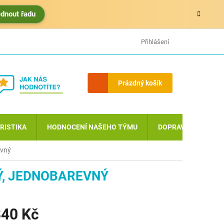
édnout řadu
HODNOCENÍ OBCHODU
MOJE OBJEDNÁVKA
Přihlášení
Nákupní
Prázdný košík
košík
RISTIKA
HODNOCENÍ NAŠEHO TÝMU
DOPRAVA A PLATBA
evný
Ý, JEDNOBAREVNÝ
40 Kč