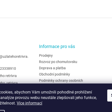
Informace pro vás
Prodejny
@
uzlatehoretrivra.
Rozvoz po chomutovsku
Doprava a platba
23338910
Obchodní podmínky
ého retrívra
Podmínky ochrany osobních
eho_retrivra
údajů
ehoretrivra
Hodnocení obchodu
ookies, abychom Vám umožnili pohodlné prohlížení
 analýze provozu webu neustále zlepšovali jeho funkce,
Moje objednávka
žitelnost.
Více informací