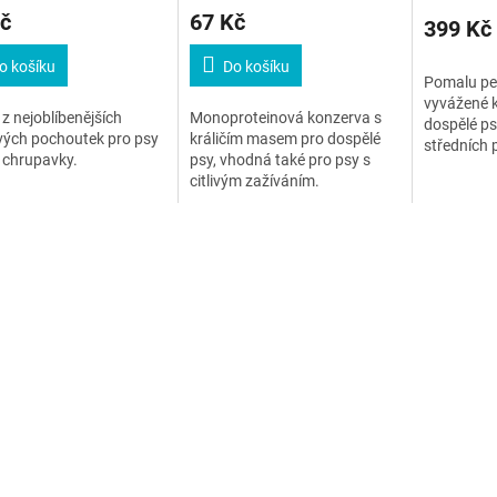
č
67 Kč
399 Kč
o košíku
Do košíku
Pomalu pe
vyvážené k
z nejoblíbenějších
Monoproteinová konzerva s
dospělé ps
vých pochoutek pro psy
králičím masem pro dospělé
středních 
é chrupavky.
psy, vhodná také pro psy s
masem a z
citlivým zažíváním.