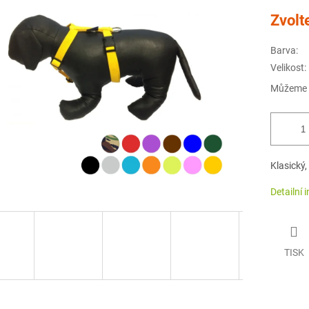
Měrná
Zvolt
cena:
Barva:
Velikost:
Můžeme d
Klasický,
Detailní 
TISK