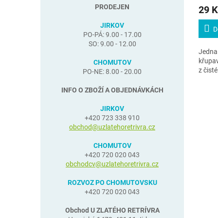
PRODEJEN
29 K
JIRKOV
D
PO-PÁ: 9.00 - 17.00
SO: 9.00 - 12.00
Jedna 
křupa
CHOMUTOV
z čist
PO-NE: 8.00 - 20.00
INFO O ZBOŽÍ A OBJEDNÁVKÁCH
JIRKOV
+420 723 338 910
obchod@uzlatehoretrivra.cz
CHOMUTOV
+420 720 020 043
obchodcv@uzlatehoretrivra.cz
ROZVOZ PO CHOMUTOVSKU
+420 720 020 043
Obchod U ZLATÉHO RETRÍVRA