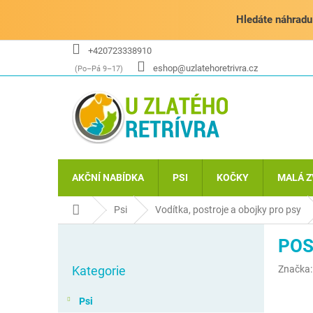
Přejít
na
Hledáte náhradu 
obsah
+420723338910
eshop@uzlatehoretrivra.cz
AKČNÍ NABÍDKA
PSI
KOČKY
MALÁ Z
Domů
Psi
Vodítka, postroje a obojky pro psy
P
POS
o
Přeskočit
s
Kategorie
Značka
kategorie
t
r
Psi
a