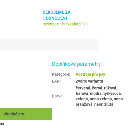
DĚKUJEME ZA
HODNOCENÍ
recenze našich zákazníků
Doplňkové parametry
Kategorie
:
Postroje pro psy
EAN
:
Zvolte variantu
červená, černá, růžová,
fialová, modrá, tyrkysová,
Barva
:
zelená, neon zelená, neon
oranžová, neon žlutá
Vhodné pro:
na