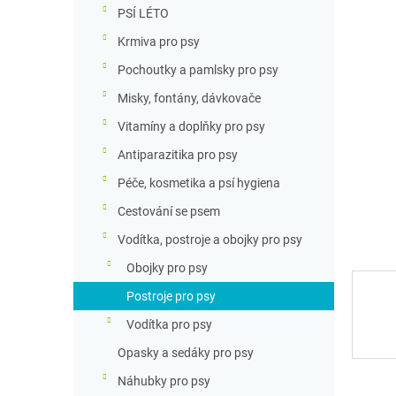
n
PSÍ LÉTO
n
Krmiva pro psy
í
p
Pochoutky a pamlsky pro psy
a
Misky, fontány, dávkovače
n
e
Vitamíny a doplňky pro psy
l
Antiparazitika pro psy
Péče, kosmetika a psí hygiena
Cestování se psem
Vodítka, postroje a obojky pro psy
Obojky pro psy
Postroje pro psy
Vodítka pro psy
Opasky a sedáky pro psy
Náhubky pro psy