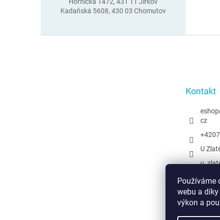
Hornická 1472, 431 11 Jirkov
Kadaňská 5608, 430 03 Chomutov
Z
á
p
a
t
Kontakt
í
eshop
cz
+4207
U Zlat
u_zlat
@uzlat
Používáme c
webu a díky
výkon a pou