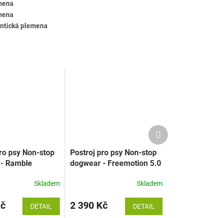
emena
emena
antická plemena
Další
produkt
pro psy Non-stop
Postroj pro psy Non-stop
- Ramble
dogwear - Freemotion 5.0
Skladem
Skladem
Kč
2 390 Kč
DETAIL
DETAIL