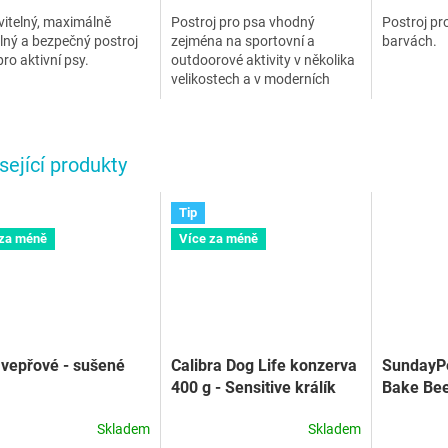
itelný, maximálně
Postroj pro psa vhodný
Postroj pr
ný a bezpečný postroj
zejména na sportovní a
barvách.
pro aktivní psy.
outdoorové aktivity v několika
velikostech a v moderních
barvách.
sející produkty
Tip
 za méně
Více za méně
vepřové - sušené
Calibra Dog Life konzerva
SundayPe
400 g - Sensitive králík
Bake Bee
Small/M
Skladem
Skladem