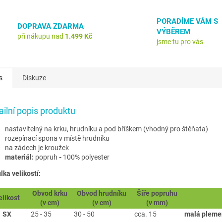
PORADÍME VÁM S
DOPRAVA ZDARMA
VÝBĚREM
při nákupu nad
1.499 Kč
jsme tu pro vás
s
Diskuze
ailní popis produktu
nastavitelný na krku, hrudníku a pod bříškem (vhodný pro štěňata)
rozepínací spona v místě hrudníku
na zádech je kroužek
materiál:
popruh
-
100% polyester
lka velikostí:
Obvod krku
Obvod hrudníku
Šíře popruhu
elikost
(v cm)
(v cm)
(v mm)
SX
25 - 35
30 - 50
cca. 15
malá pleme