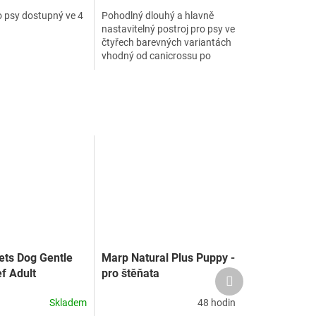
o psy dostupný ve 4
Pohodlný dlouhý a hlavně
nastavitelný postroj pro psy ve
čtyřech barevných variantách
vhodný od canicrossu po
bikejoring
ts Dog Gentle
Marp Natural Plus Puppy -
f Adult
pro štěňata
Další
produkt
edium
Skladem
48 hodin