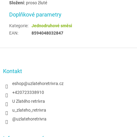
Složení:
proso žluté
Doplňkové parametry
Kategorie
:
Jednodruhové směsi
EAN
:
8594048032847
Z
á
p
a
Kontakt
t
í
eshop
@
uzlatehoretrivra.cz
+420723338910
U Zlatého retrívra
u_zlateho_retrivra
@uzlatehoretrivra