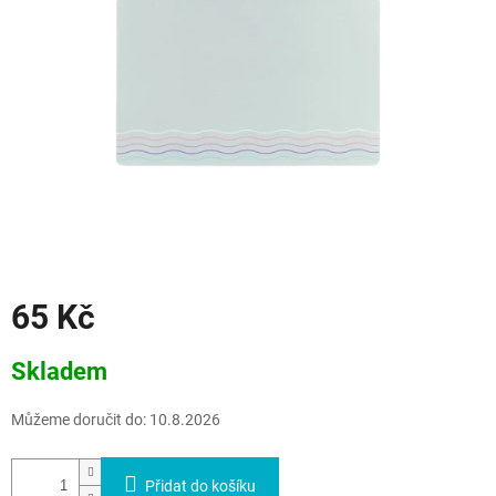
65 Kč
Měrná
Skladem
cena:
Můžeme doručit do:
10.8.2026
Přidat do košíku