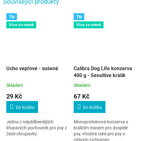
Související produkty
Tip
Tip
Více za méně
Více za méně
Ucho vepřové - sušené
Calibra Dog Life konzerva
400 g - Sensitive králík
Skladem
Skladem
29 Kč
67 Kč
Do košíku
Do košíku
Jedna z nejoblíbenějších
Monoproteinová konzerva s
křupavých pochoutek pro psy z
králičím masem pro dospělé
čisté chrupavky.
psy, vhodná také pro psy s
citlivým zažíváním.