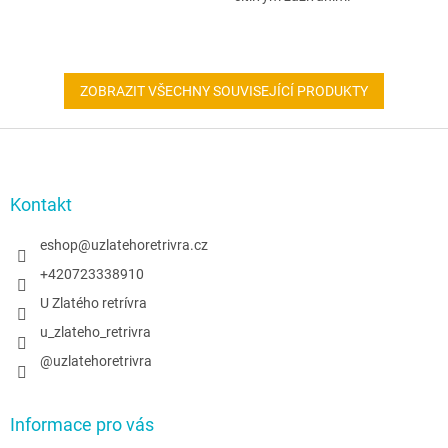
ZOBRAZIT VŠECHNY SOUVISEJÍCÍ PRODUKTY
Z
á
p
a
Kontakt
t
í
eshop
@
uzlatehoretrivra.cz
+420723338910
U Zlatého retrívra
u_zlateho_retrivra
@uzlatehoretrivra
Informace pro vás