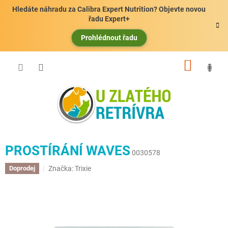
Přejít
Hledáte náhradu za Calibra Expert Nutrition? Objevte novou
na
řadu Expert+
obsah
Prohlédnout řadu
NÁKUP
KOŠÍK
PROSTÍRÁNÍ WAVES
0030578
Značka:
Trixie
Doprodej