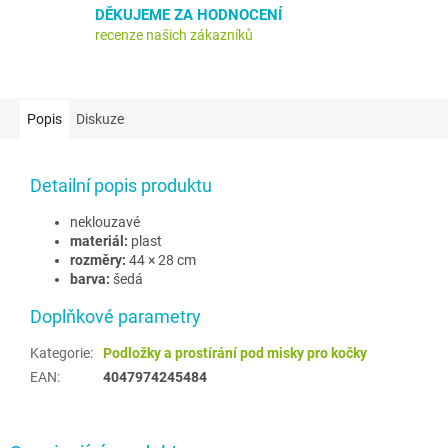
DĚKUJEME ZA HODNOCENÍ
recenze našich zákazníků
Popis
Diskuze
Detailní popis produktu
neklouzavé
materiál:
plast
rozměry:
44 × 28 cm
barva:
šedá
Doplňkové parametry
Kategorie
:
Podložky a prostírání pod misky pro kočky
EAN
:
4047974245484