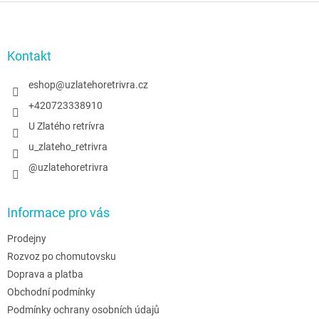
Z
á
p
a
Kontakt
t
í
eshop
@
uzlatehoretrivra.cz
+420723338910
U Zlatého retrívra
u_zlateho_retrivra
@uzlatehoretrivra
Informace pro vás
Prodejny
Rozvoz po chomutovsku
Doprava a platba
Obchodní podmínky
Podmínky ochrany osobních údajů