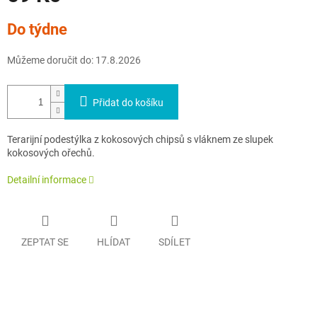
Měrná
Do týdne
cena:
Můžeme doručit do:
17.8.2026
Přidat do košíku
Terarijní podestýlka z kokosových chipsů s vláknem ze slupek
kokosových ořechů.
Detailní informace
ZEPTAT SE
HLÍDAT
SDÍLET