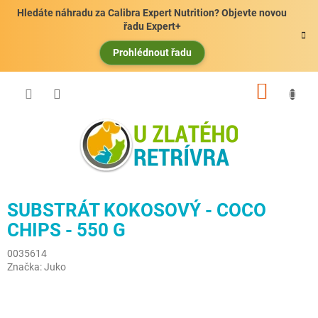
Přejít
Hledáte náhradu za Calibra Expert Nutrition? Objevte novou
na
řadu Expert+
obsah
Prohlédnout řadu
NÁKUP
KOŠÍK
SUBSTRÁT KOKOSOVÝ - COCO
CHIPS - 550 G
0035614
Značka:
Juko