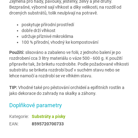
Zejména pro hady, pavouky, ještěrky, želvy a jiné druhy.
Bezprašné, výborně sají vlhkost a díky velikosti, na rozdíl od
drcených substrátů, tolik neulpívají na potravě.
poskytuje přírodní prostředí
dobře drží vlhkost
udržuje příznivé mikroklima
100 % přírodní, vhodný ke kompostování
Použití:
slisováno a zabaleno ve folii, z jednoho balení je po
rozdrobení cca 3 litry materiálu o váze 500 - 600 g. K použití
připravíte tak, že briketu rozdrobíte. Podle požadované vlhkosti
substrátu se briketa rozdrobí buď v suchém stavu nebo se
lehce namočí a rozdrobí se ve vlhkém stavu.
TIP:
Vhodné také pro pěstování orchideií a epifitních rostlin a
jako dekorace do zahrady na skalky a záhony.
Doplňkové parametry
Kategorie
:
Substráty a písky
EAN
:
8595720700733