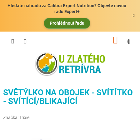
Přejít
Hledáte náhradu za Calibra Expert Nutrition? Objevte novou
na
řadu Expert+
obsah
Prohlédnout řadu
NÁKUP
KOŠÍK
SVĚTÝLKO NA OBOJEK - SVÍTÍTKO
- SVÍTÍCÍ/BLIKAJÍCÍ
Značka:
Trixie