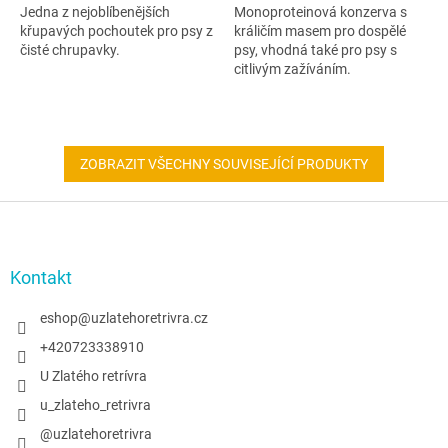
Jedna z nejoblíbenějších
Monoproteinová konzerva s
křupavých pochoutek pro psy z
králičím masem pro dospělé
čisté chrupavky.
psy, vhodná také pro psy s
citlivým zažíváním.
ZOBRAZIT VŠECHNY SOUVISEJÍCÍ PRODUKTY
Z
á
p
a
Kontakt
t
í
eshop
@
uzlatehoretrivra.cz
+420723338910
U Zlatého retrívra
u_zlateho_retrivra
@uzlatehoretrivra