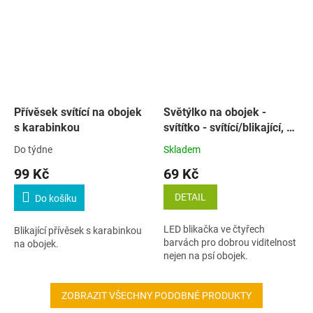
Přívěsek svítící na obojek
Světýlko na obojek -
s karabinkou
svítítko - svítící/blikající, 8
cm
Do týdne
Skladem
99 Kč
69 Kč
DETAIL
Do košíku
LED blikačka ve čtyřech
Blikající přívěsek s karabinkou
barvách pro dobrou viditelnost
na obojek.
nejen na psí obojek.
ZOBRAZIT VŠECHNY PODOBNÉ PRODUKTY