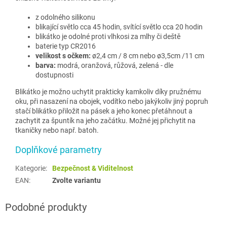
z odolného silikonu
blikající světlo cca 45 hodin, svítící světlo cca 20 hodin
blikátko je odolné proti vlhkosi za mlhy či deště
baterie typ CR2016
velikost s očkem:
ø2,4 cm / 8 cm nebo ø3,5cm /11 cm
barva:
modrá, oranžová, růžová, zelená - dle
dostupnosti
Blikátko je možno uchytit prakticky kamkoliv díky pružnému
oku, při nasazení na obojek, vodítko nebo jakýkoliv jiný popruh
stačí blikátko přiložit na pásek a jeho konec přetáhnout a
zachytit za špuntík na jeho začátku. Možné jej přichytit na
tkaničky nebo např. batoh.
Doplňkové parametry
Kategorie
:
Bezpečnost & Viditelnost
EAN
:
Zvolte variantu