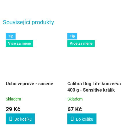
Související produkty
Tip
Tip
Více za méně
Více za méně
Ucho vepřové - sušené
Calibra Dog Life konzerva
400 g - Sensitive králík
Skladem
Skladem
29 Kč
67 Kč
Do košíku
Do košíku