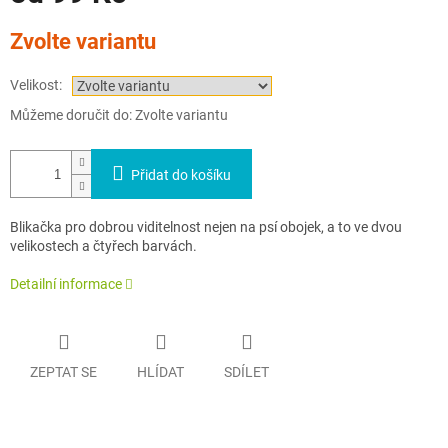
Měrná
Zvolte variantu
cena:
Velikost:
Můžeme doručit do:
Zvolte variantu
Přidat do košíku
Blikačka pro dobrou viditelnost nejen na psí obojek, a to ve dvou
velikostech a čtyřech barvách.
Detailní informace
ZEPTAT SE
HLÍDAT
SDÍLET