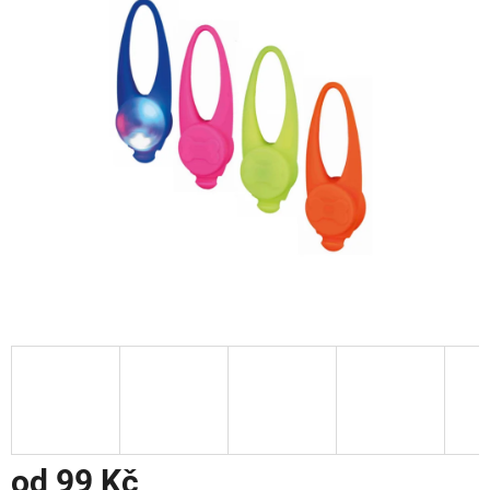
od
99 Kč