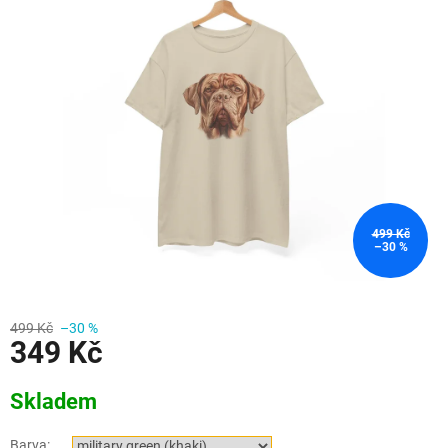
499 Kč
–30 %
499 Kč
–30 %
349 Kč
Měrná
Skladem
cena:
Barva: