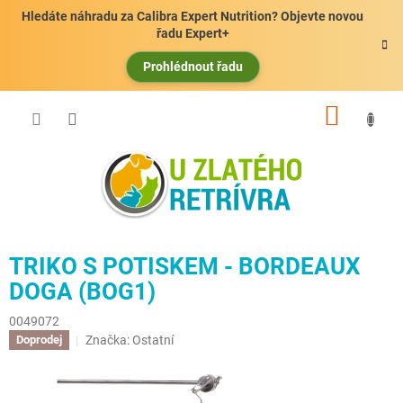
Přejít
Hledáte náhradu za Calibra Expert Nutrition? Objevte novou
na
řadu Expert+
obsah
Prohlédnout řadu
NÁKUP
KOŠÍK
TRIKO S POTISKEM - BORDEAUX
DOGA (BOG1)
0049072
Značka:
Ostatní
Doprodej