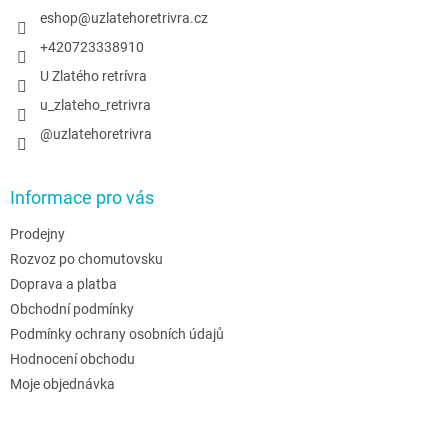
í
eshop
@
uzlatehoretrivra.cz
+420723338910
U Zlatého retrívra
u_zlateho_retrivra
@uzlatehoretrivra
Informace pro vás
Prodejny
Rozvoz po chomutovsku
Doprava a platba
Obchodní podmínky
Podmínky ochrany osobních údajů
Hodnocení obchodu
Moje objednávka