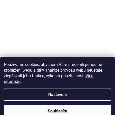
Používáme cookies, abychom Vám umožnili pohodlné
prohlížení webu a díky analýze provozu webu neustále
zlepšovali jeho funkce, výkon a použitelnost.
Více
informací
Vytvořil Shoptet
Nastavení
Copyright 2026
U Zlatého retrívra.cz
. Všechna práva vyhrazena.
Souhlasím
Upravit nastavení cookies