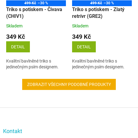
499 Kč
–30 %
499 Kč
–30 %
Triko s potiskem - Čivava
Triko s potiskem - Zlatý
(CHIV1)
retrívr (GRE2)
Skladem
Skladem
349 Kč
349 Kč
DETAIL
DETAIL
Kvalitní bavlněné triko s
Kvalitní bavlněné triko s
jedinečným psím designem.
jedinečným psím designem.
ZOBRAZIT VŠECHNY PODOBNÉ PRODUKTY
Z
á
p
a
Kontakt
t