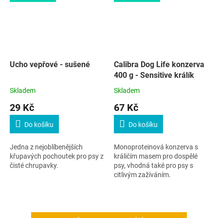
Ucho vepřové - sušené
Calibra Dog Life konzerva
400 g - Sensitive králík
Skladem
Skladem
29 Kč
67 Kč
Do košíku
Do košíku
Jedna z nejoblíbenějších
Monoproteinová konzerva s
křupavých pochoutek pro psy z
králičím masem pro dospělé
čisté chrupavky.
psy, vhodná také pro psy s
citlivým zažíváním.