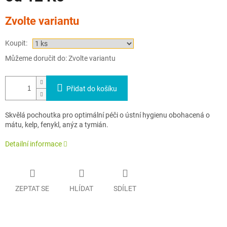
Měrná
Zvolte variantu
cena:
Koupit:
Můžeme doručit do:
Zvolte variantu
Přidat do košíku
Skvělá pochoutka pro optimální péči o ústní hygienu obohacená o
mátu, kelp, fenykl, anýz a tymián.
Detailní informace
ZEPTAT SE
HLÍDAT
SDÍLET