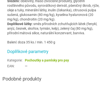
Složení:
obiloviny, maso živočišné produkty, glycerin
rostlinného původu, syrovátkový derivát, pšeničný škrob, rýže,
oleje a tuky, minerální látky, inulin (čekanka), citrusová pulpa
sušená, glukosamin (80 mg/kg), kyselina hyaluronová (20
mg/kg), chondroitin (20 mg/kg).
Doplňkové látky:
směs přírodních zchutňujících látek (fenykl,
anýz, česnek, skořice, tymián, kelp), zelený čaj (80 mg/kg),
přírodní mátová silice, naturální konzervant, barviva.
Balení: doza 35 ks / min. 1 450 g
Doplňkové parametry
Kategorie
:
Pochoutky a pamlsky pro psy
EAN
:
—