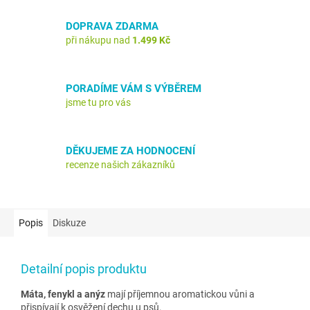
DOPRAVA ZDARMA
při nákupu nad
1.499 Kč
PORADÍME VÁM S VÝBĚREM
jsme tu pro vás
DĚKUJEME ZA HODNOCENÍ
recenze našich zákazníků
Popis
Diskuze
Detailní popis produktu
Máta, fenykl a anýz
mají příjemnou aromatickou vůni a
přispívají k osvěžení dechu u psů.