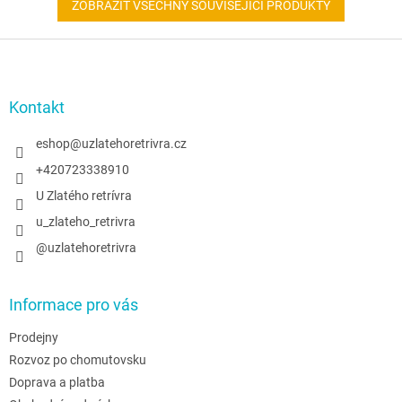
ZOBRAZIT VŠECHNY SOUVISEJÍCÍ PRODUKTY
Z
á
p
a
Kontakt
t
í
eshop
@
uzlatehoretrivra.cz
+420723338910
U Zlatého retrívra
u_zlateho_retrivra
@uzlatehoretrivra
Informace pro vás
Prodejny
Rozvoz po chomutovsku
Doprava a platba