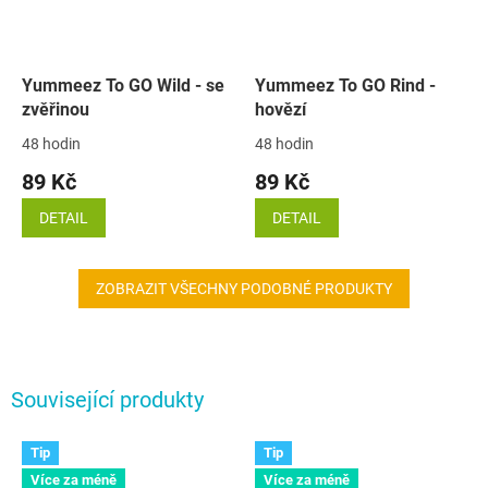
Yummeez To GO Wild - se
Yummeez To GO Rind -
zvěřinou
hovězí
48 hodin
48 hodin
89 Kč
89 Kč
DETAIL
DETAIL
ZOBRAZIT VŠECHNY PODOBNÉ PRODUKTY
Související produkty
Tip
Tip
Více za méně
Více za méně