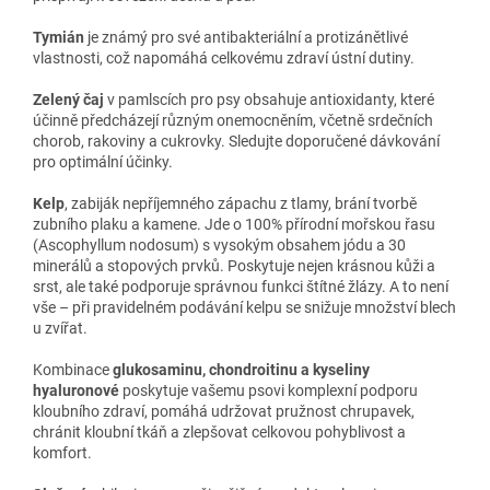
Tymián
je známý pro své antibakteriální a protizánětlivé
vlastnosti, což napomáhá celkovému zdraví ústní dutiny.
Zelený čaj
v pamlscích pro psy obsahuje antioxidanty, které
účinně předcházejí různým onemocněním, včetně srdečních
chorob, rakoviny a cukrovky. Sledujte doporučené dávkování
pro optimální účinky.
Kelp
, zabiják nepříjemného zápachu z tlamy, brání tvorbě
zubního plaku a kamene. Jde o 100% přírodní mořskou řasu
(Ascophyllum nodosum) s vysokým obsahem jódu a 30
minerálů a stopových prvků. Poskytuje nejen krásnou kůži a
srst, ale také podporuje správnou funkci štítné žlázy. A to není
vše – při pravidelném podávání kelpu se snižuje množství blech
u zvířat.
Kombinace
glukosaminu, chondroitinu a kyseliny
hyaluronové
poskytuje vašemu psovi komplexní podporu
kloubního zdraví, pomáhá udržovat pružnost chrupavek,
chránit kloubní tkáň a zlepšovat celkovou pohyblivost a
komfort.