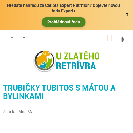
Přejít
Hledáte náhradu za Calibra Expert Nutrition? Objevte novou
na
řadu Expert+
obsah
Prohlédnout řadu
NÁKUP
KOŠÍK
TRUBIČKY TUBITOS S MÁTOU A
BYLINKAMI
Značka:
Mira Mar