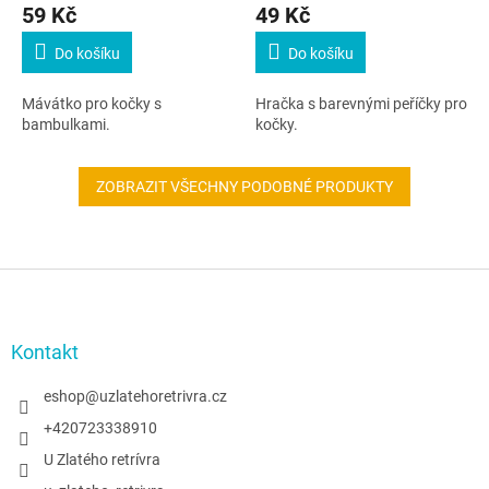
59 Kč
49 Kč
Do košíku
Do košíku
Mávátko pro kočky s
Hračka s barevnými peříčky pro
bambulkami.
kočky.
ZOBRAZIT VŠECHNY PODOBNÉ PRODUKTY
Z
á
p
a
Kontakt
t
í
eshop
@
uzlatehoretrivra.cz
+420723338910
U Zlatého retrívra