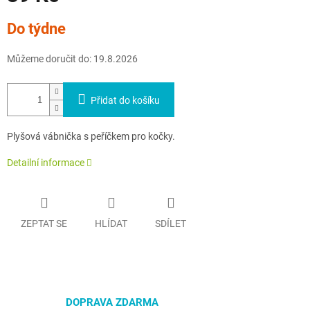
Měrná
Do týdne
cena:
Můžeme doručit do:
19.8.2026
Přidat do košíku
Plyšová vábnička s peříčkem pro kočky.
Detailní informace
ZEPTAT SE
HLÍDAT
SDÍLET
DOPRAVA ZDARMA