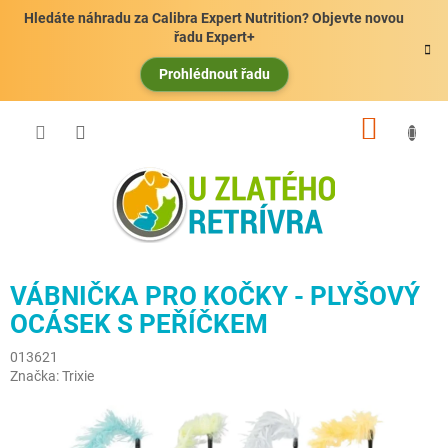
Přejít
Hledáte náhradu za Calibra Expert Nutrition? Objevte novou
na
řadu Expert+
obsah
Prohlédnout řadu
NÁKUP
KOŠÍK
VÁBNIČKA PRO KOČKY - PLYŠOVÝ
OCÁSEK S PEŘÍČKEM
013621
Značka:
Trixie