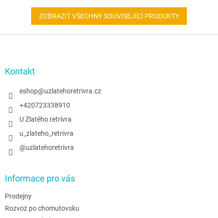
ZOBRAZIT VŠECHNY SOUVISEJÍCÍ PRODUKTY
Z
á
p
a
Kontakt
t
í
eshop
@
uzlatehoretrivra.cz
+420723338910
U Zlatého retrívra
u_zlateho_retrivra
@uzlatehoretrivra
Informace pro vás
Prodejny
Rozvoz po chomutovsku