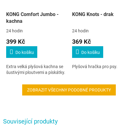
KONG Comfort Jumbo -
KONG Knots - drak
kachna
24 hodin
24 hodin
399 Kč
369 Kč
Do košíku
Do košíku
Extra velká plyšová kachna se
Plyšová hračka pro psy.
šustivými ploutvemi a pískátky.
ZOBRAZIT VŠECHNY PODOBNÉ PRODUKTY
Související produkty