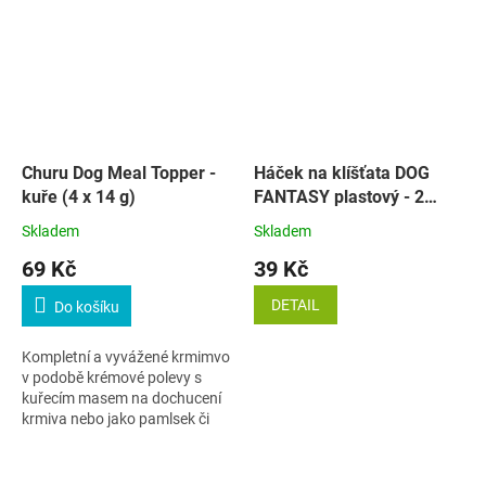
Churu Dog Meal Topper -
Háček na klíšťata DOG
kuře (4 x 14 g)
FANTASY plastový - 2
velikosti
Skladem
Skladem
69 Kč
39 Kč
DETAIL
Do košíku
Kompletní a vyvážené krmimvo
v podobě krémové polevy s
kuřecím masem na dochucení
krmiva nebo jako pamlsek či
krmivo.