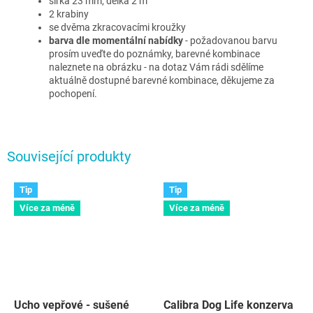
šířka 23 mm, délka 2 m
2 krabiny
se dvěma zkracovacími kroužky
barva dle momentální nabídky
- požadovanou barvu
prosím uveďte do poznámky, barevné kombinace
naleznete na obrázku - na dotaz Vám rádi sdělíme
aktuálně dostupné barevné kombinace, děkujeme za
pochopení.
Související produkty
Tip
Tip
Více za méně
Více za méně
Ucho vepřové - sušené
Calibra Dog Life konzerva