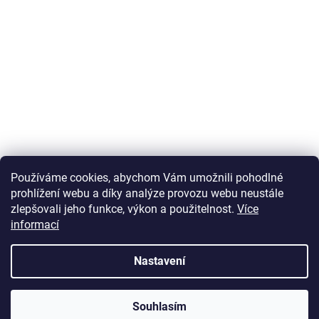
Používáme cookies, abychom Vám umožnili pohodlné
prohlížení webu a díky analýze provozu webu neustále
zlepšovali jeho funkce, výkon a použitelnost.
Více
informací
Vytvořil Shoptet
Nastavení
Copyright 2026
U Zlatého retrívra.cz
. Všechna práva vyhrazena.
Souhlasím
Upravit nastavení cookies