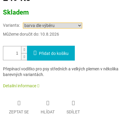
Měrná
Skladem
cena:
Varianta:
Můžeme doručit do:
10.8.2026
Přidat do košíku
Přepínací vodítko pro psy středních a velkých plemen v několika
barevných variantách.
Detailní informace
ZEPTAT SE
HLÍDAT
SDÍLET