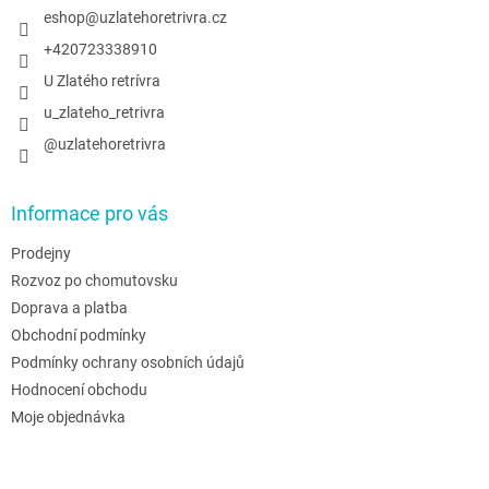
í
eshop
@
uzlatehoretrivra.cz
+420723338910
U Zlatého retrívra
u_zlateho_retrivra
@uzlatehoretrivra
Informace pro vás
Prodejny
Rozvoz po chomutovsku
Doprava a platba
Obchodní podmínky
Podmínky ochrany osobních údajů
Hodnocení obchodu
Moje objednávka