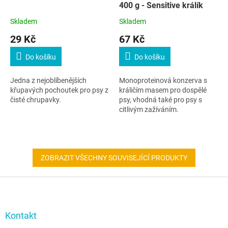
400 g - Sensitive králík
Skladem
Skladem
29 Kč
67 Kč
Do košíku
Do košíku
Jedna z nejoblíbenějších
Monoproteinová konzerva s
křupavých pochoutek pro psy z
králičím masem pro dospělé
čisté chrupavky.
psy, vhodná také pro psy s
citlivým zažíváním.
ZOBRAZIT VŠECHNY SOUVISEJÍCÍ PRODUKTY
Z
á
p
a
Kontakt
t