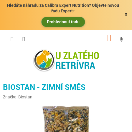
Přejít
Hledáte náhradu za Calibra Expert Nutrition? Objevte novou
na
řadu Expert+
obsah
Prohlédnout řadu
NÁKUP
KOŠÍK
BIOSTAN - ZIMNÍ SMĚS
Značka:
Biostan