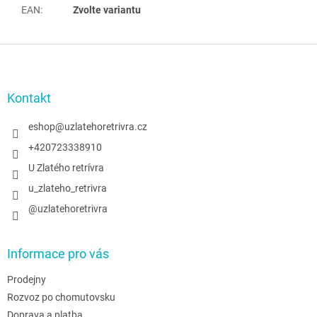
EAN
:
Zvolte variantu
Z
á
p
a
Kontakt
t
í
eshop
@
uzlatehoretrivra.cz
+420723338910
U Zlatého retrívra
u_zlateho_retrivra
@uzlatehoretrivra
Informace pro vás
Prodejny
Rozvoz po chomutovsku
Doprava a platba