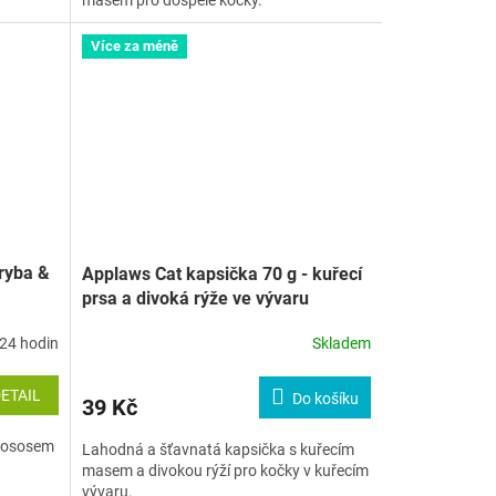
Více za méně
ryba &
Applaws Cat kapsička 70 g - kuřecí
prsa a divoká rýže ve vývaru
24 hodin
Skladem
ETAIL
Do košíku
39 Kč
 lososem
Lahodná a šťavnatá kapsička s kuřecím
masem a divokou rýží pro kočky v kuřecím
vývaru.