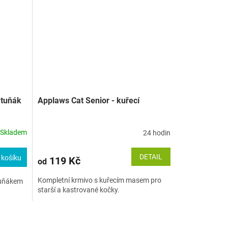
 tuňák
Applaws Cat Senior - kuřecí
Skladem
24 hodin
DETAIL
 košíku
119 Kč
od
Kompletní krmivo s kuřecím masem pro
tuňákem
starší a kastrované kočky.