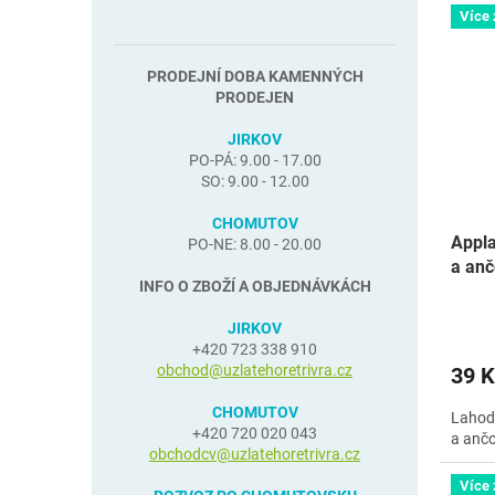
Více
PRODEJNÍ DOBA KAMENNÝCH
PRODEJEN
JIRKOV
PO-PÁ: 9.00 - 17.00
SO: 9.00 - 12.00
CHOMUTOV
Appla
PO-NE: 8.00 - 20.00
a anč
INFO O ZBOŽÍ A OBJEDNÁVKÁCH
JIRKOV
+420 723 338 910
obchod@uzlatehoretrivra.cz
39 K
CHOMUTOV
Lahod
+420 720 020 043
a ančo
obchodcv@uzlatehoretrivra.cz
Více