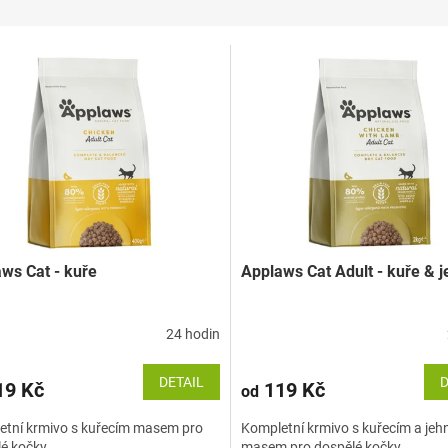
ws Cat - kuře
Applaws Cat Adult - kuře & 
24 hodin
DETAIL
D
9 Kč
119 Kč
od
etní krmivo s kuřecím masem pro
Kompletní krmivo s kuřecím a jeh
é kočky.
masem pro dospělé kočky.