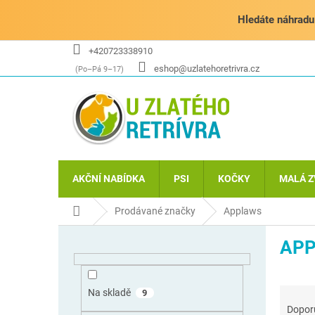
Přejít
na
Hledáte náhradu 
obsah
+420723338910
eshop@uzlatehoretrivra.cz
AKČNÍ NABÍDKA
PSI
KOČKY
MALÁ Z
Domů
Prodávané značky
Applaws
P
AP
o
s
t
Ř
r
Na skladě
9
a
a
Dopor