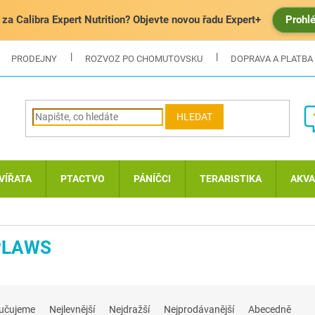
za Calibra Expert Nutrition? Objevte novou řadu Expert+
Prohl
PRODEJNY
ROZVOZ PO CHOMUTOVSKU
DOPRAVA A PLATBA
HLEDAT
VÍŘATA
PTACTVO
PÁNÍČCI
TERARISTIKA
AKVA
PLAWS
učujeme
Nejlevnější
Nejdražší
Nejprodávanější
Abecedně