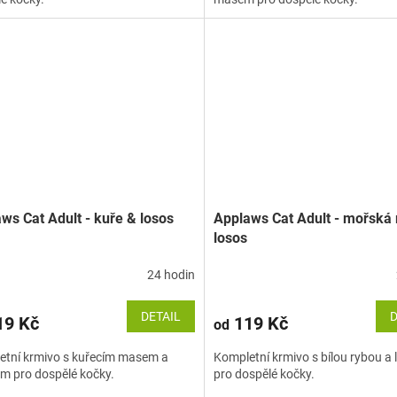
ws Cat Adult - kuře & losos
Applaws Cat Adult - mořská 
losos
24 hodin
DETAIL
D
9 Kč
119 Kč
od
etní krmivo s kuřecím masem a
Kompletní krmivo s bílou rybou a
m pro dospělé kočky.
pro dospělé kočky.