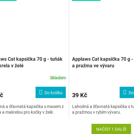
ws Cat kapsička 70 g - tuňák
Applaws Cat kapsička 70 g -
rela v želé
a pražma ve vývaru
Skladem
Do košíku
Do
č
39 Kč
ná a šťavnatá kapsička s masem z
Lahodná a šťavnatá kapsička s 
 a makrelou pro kočky v želé.
a pražmou v rybím vývaru.
NAČÍST 1 DALŠÍ