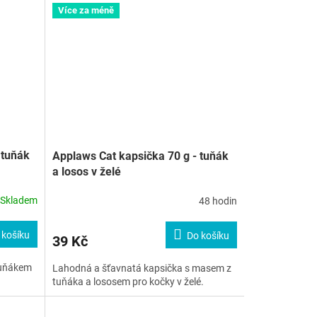
Více za méně
 tuňák
Applaws Cat kapsička 70 g - tuňák
a losos v želé
Skladem
48 hodin
 košíku
Do košíku
39 Kč
tuňákem
Lahodná a šťavnatá kapsička s masem z
tuňáka a lososem pro kočky v želé.