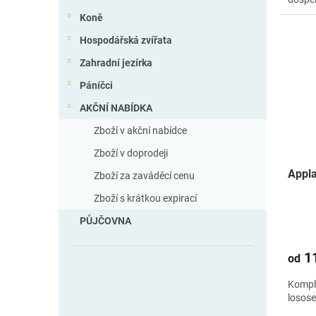
Koně
Hospodářská zvířata
Zahradní jezírka
Páníčci
AKČNÍ NABÍDKA
Zboží v akční nabídce
Zboží v doprodeji
Appla
Zboží za zaváděcí cenu
Zboží s krátkou expirací
PŮJČOVNA
11
od
Kompl
losose