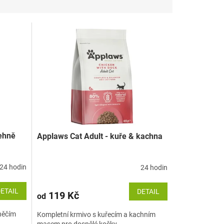
jehně
Applaws Cat Adult - kuře & kachna
24 hodin
24 hodin
ETAIL
DETAIL
119 Kč
od
něčím
Kompletní krmivo s kuřecím a kachním
masem pro dospělé kočky.