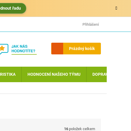
édnout řadu
HODNOCENÍ OBCHODU
MOJE OBJEDNÁVKA
Přihlášení
Nákupní
Prázdný košík
košík
RISTIKA
HODNOCENÍ NAŠEHO TÝMU
DOPRAVA A PLATBA
16
položek celkem