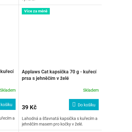
Více za méně
 kuřecí
Applaws Cat kapsička 70 g - kuřecí
prsa s jehněčím v želé
Skladem
Skladem
 košíku
Do košíku
39 Kč
uřecím a
Lahodná a šťavnatá kapsička s kuřecím a
jehněčím masem pro kočky v želé.