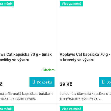
 za méně
Více za méně
ws Cat kapsička 70 g - tuňák
Applaws Cat kapsička 70 g -
ovičky ve vývaru
a krevety ve vývaru
Skladem
Do košíku
Do
č
39 Kč
ná a šťavnatá kapsička s tuňákem
Lahodná a šťavnatá kapsička s 
vičkami v rybím vývaru.
a krevetami v rybím vývaru.
 za méně
Více za méně