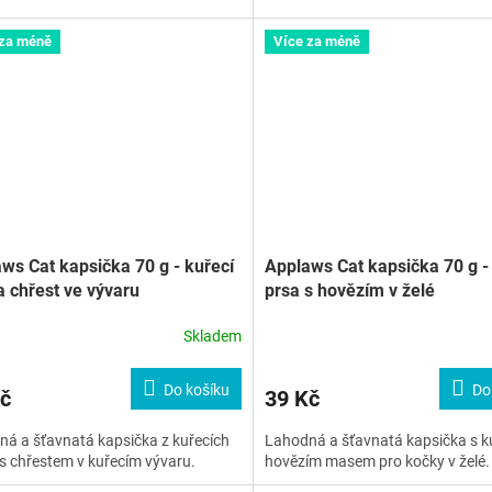
 za méně
Více za méně
ws Cat kapsička 70 g - kuřecí
Applaws Cat kapsička 70 g -
a chřest ve vývaru
prsa s hovězím v želé
Skladem
Do košíku
Do
č
39 Kč
á a šťavnatá kapsička z kuřecích
Lahodná a šťavnatá kapsička s k
s chřestem v kuřecím vývaru.
hovězím masem pro kočky v želé.