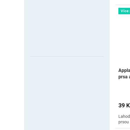
Více
Appla
prsa 
39 K
Lahodn
prsou 