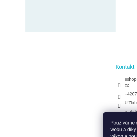
Z
á
p
a
t
Kontakt
í
eshop
cz
+4207
U Zlat
u_zlat
@uzlat
Používáme c
webu a díky
výkon a pou