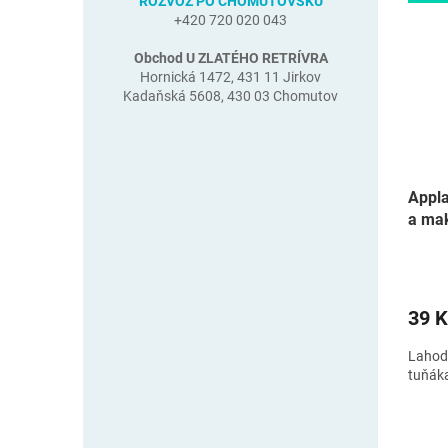
ROZVOZ PO CHOMUTOVSKU
+420 720 020 043
Obchod U ZLATÉHO RETRÍVRA
Hornická 1472, 431 11 Jirkov
Kadaňská 5608, 430 03 Chomutov
Appla
a mak
39 K
Lahod
tuňáka