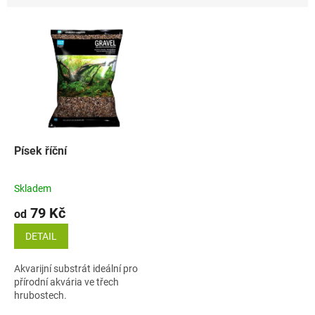
n
í
V
p
ý
r
p
o
i
d
s
u
p
k
r
t
o
ů
d
Písek říční
u
k
Skladem
t
79 Kč
ů
od
DETAIL
Akvarijní substrát ideální pro
přírodní akvária ve třech
hrubostech.