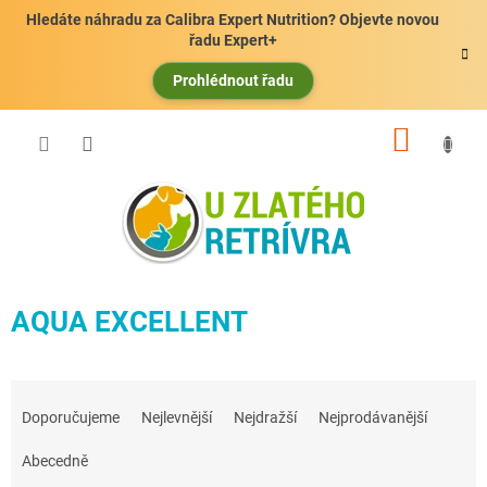
Přejít
Hledáte náhradu za Calibra Expert Nutrition? Objevte novou
na
řadu Expert+
obsah
Prohlédnout řadu
NÁKUP
KOŠÍK
AQUA EXCELLENT
Ř
a
Doporučujeme
Nejlevnější
Nejdražší
Nejprodávanější
z
e
Abecedně