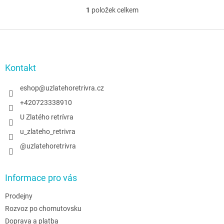
1
položek celkem
O
v
l
Z
á
á
d
p
a
a
Kontakt
c
t
í
í
eshop
@
uzlatehoretrivra.cz
p
r
+420723338910
v
U Zlatého retrívra
k
y
u_zlateho_retrivra
v
@uzlatehoretrivra
ý
p
i
s
Informace pro vás
u
Prodejny
Rozvoz po chomutovsku
Doprava a platba