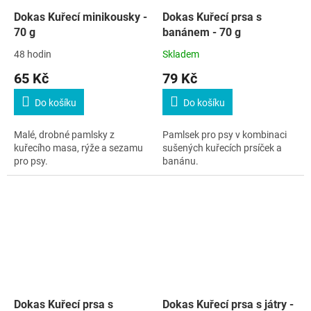
Dokas Kuřecí minikousky -
Dokas Kuřecí prsa s
70 g
banánem - 70 g
48 hodin
Skladem
65 Kč
79 Kč
Do košíku
Do košíku
Malé, drobné pamlsky z
Pamlsek pro psy v kombinaci
kuřecího masa, rýže a sezamu
sušených kuřecích prsíček a
pro psy.
banánu.
Dokas Kuřecí prsa s
Dokas Kuřecí prsa s játry -