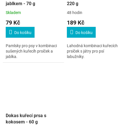
jablkem - 70 g
220 g
Skladem
48 hodin
79 Kč
189 Kč
Do košíku
Do košíku
Pamlsky pro psy v kombinaci
Lahodná kombinaci kuřecích
sušených kuřecíh prsíček a
prsíček s játry pro psí
jablka.
labužníky.
Dokas kuřecí prsa s
kokosem - 60 g