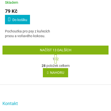
Skladem
79 Kč
Do košíku
Pochoutka pro psy z kuřecích
prsou a voňavého kokosu.
NAČÍST 13 DALŠÍCH
S
1
2
t
O
r
28
položek celkem
v
á
l
NAHORU
n
á
k
o
d
v
Z
a
á
c
á
n
í
p
í
p
a
Kontakt
r
t
v