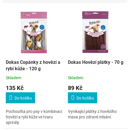
n
í
V
p
ý
r
p
o
i
d
s
u
p
k
r
t
o
ů
d
Dokas Copánky z hovězí a
Dokas Hovězí plátky - 70 g
u
rybí kůže - 120 g
k
Skladem
Skladem
t
135 Kč
89 Kč
ů
Do košíku
Do košíku
Pochoutka pro psy v kombinaci
Vynikající plátky z hovězího
hovězí a rybí kůže ve tvaru
masa pro zdravé mlsání.
sprirály.