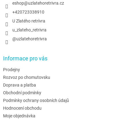
í
eshop
@
uzlatehoretrivra.cz
k
y
+420723338910
v
U Zlatého retrívra
ý
p
u_zlateho_retrivra
i
@uzlatehoretrivra
s
u
Informace pro vás
Prodejny
Rozvoz po chomutovsku
Doprava a platba
Obchodní podmínky
Podmínky ochrany osobních údajů
Hodnocení obchodu
Moje objednávka