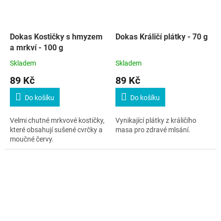
Dokas Kostičky s hmyzem
Dokas Králičí plátky - 70 g
a mrkví - 100 g
Skladem
Skladem
89 Kč
89 Kč
Do košíku
Do košíku
Velmi chutné mrkvové kostičky,
Vynikající plátky z králičího
které obsahují sušené cvrčky a
masa pro zdravé mlsání.
moučné červy.