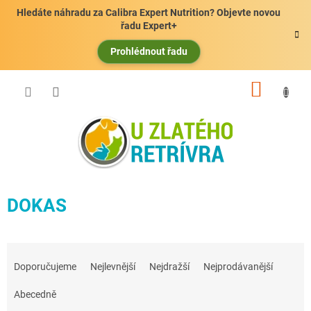
Přejít
Hledáte náhradu za Calibra Expert Nutrition? Objevte novou
na
řadu Expert+
obsah
Prohlédnout řadu
NÁKUP
KOŠÍK
DOKAS
Ř
a
Doporučujeme
Nejlevnější
Nejdražší
Nejprodávanější
z
e
Abecedně