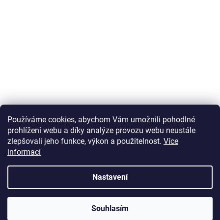
Používáme cookies, abychom Vám umožnili pohodlné
prohlížení webu a díky analýze provozu webu neustále
zlepšovali jeho funkce, výkon a použitelnost.
Více
informací
Vytvořil Shoptet
Nastavení
Copyright 2026
U Zlatého retrívra.cz
. Všechna práva vyhrazena.
Souhlasím
Upravit nastavení cookies