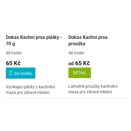
Dokas Kachní prsa plátky -
Dokas Kachní prsa
70 g
proužky
48 hodin
48 hodin
65 Kč
65 Kč
od
DETAIL
Do košíku
Lahodné proužky kachního
Vynikající plátky z kachního
masa pro zdravé mlsání.
masa pro zdravé mlsání.