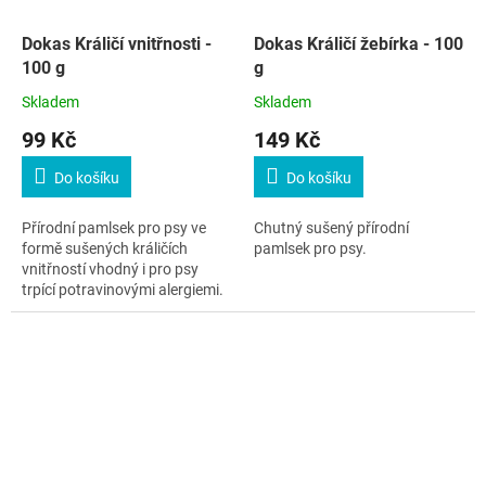
Dokas Králičí vnitřnosti -
Dokas Králičí žebírka - 100
100 g
g
Skladem
Skladem
99 Kč
149 Kč
Do košíku
Do košíku
Přírodní pamlsek pro psy ve
Chutný sušený přírodní
formě sušených králičích
pamlsek pro psy.
vnitřností vhodný i pro psy
trpící potravinovými alergiemi.