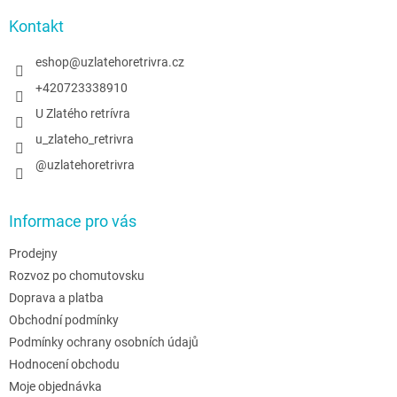
p
a
a
Kontakt
c
t
í
í
eshop
@
uzlatehoretrivra.cz
p
r
+420723338910
v
U Zlatého retrívra
k
y
u_zlateho_retrivra
v
@uzlatehoretrivra
ý
p
i
s
Informace pro vás
u
Prodejny
Rozvoz po chomutovsku
Doprava a platba
Obchodní podmínky
Podmínky ochrany osobních údajů
Hodnocení obchodu
Moje objednávka