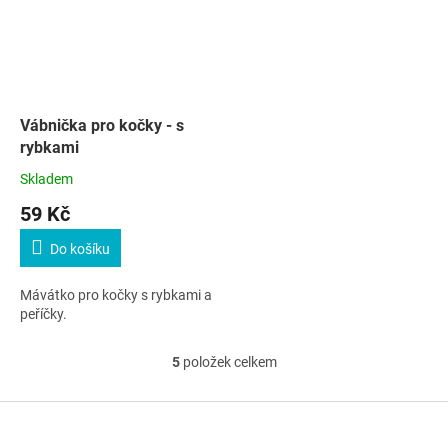
Vábnička pro kočky - s
rybkami
Skladem
59 Kč
Do košíku
Mávátko pro kočky s rybkami a
peříčky.
5
položek celkem
O
v
l
Z
á
á
d