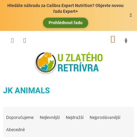
Přejít
Hledáte náhradu za Calibra Expert Nutrition? Objevte novou
na
řadu Expert+
obsah
Prohlédnout řadu
NÁKUP
KOŠÍK
JK ANIMALS
Ř
a
Doporučujeme
Nejlevnější
Nejdražší
Nejprodávanější
z
e
Abecedně