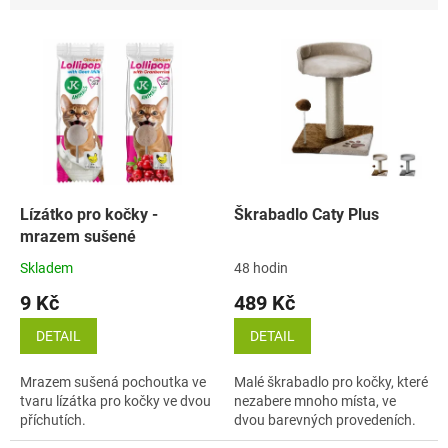
n
í
V
p
ý
r
p
o
i
d
s
u
p
k
r
t
o
ů
d
Lízátko pro kočky -
Škrabadlo Caty Plus
u
mrazem sušené
k
Skladem
48 hodin
t
9 Kč
489 Kč
ů
DETAIL
DETAIL
Mrazem sušená pochoutka ve
Malé škrabadlo pro kočky, které
tvaru lízátka pro kočky ve dvou
nezabere mnoho místa, ve
příchutích.
dvou barevných provedeních.