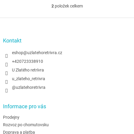
2
položek celkem
O
v
l
Z
á
á
d
p
a
a
Kontakt
c
t
í
í
eshop
@
uzlatehoretrivra.cz
p
r
+420723338910
v
U Zlatého retrívra
k
y
u_zlateho_retrivra
v
@uzlatehoretrivra
ý
p
i
s
Informace pro vás
u
Prodejny
Rozvoz po chomutovsku
Doprava a platba