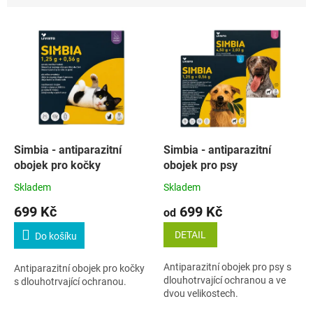
n
í
V
p
ý
r
p
o
i
d
s
u
p
k
r
t
o
ů
d
Simbia - antiparazitní
Simbia - antiparazitní
u
obojek pro kočky
obojek pro psy
k
Skladem
Skladem
t
699 Kč
699 Kč
ů
od
DETAIL
Do košíku
Antiparazitní obojek pro psy s
Antiparazitní obojek pro kočky
dlouhotrvající ochranou a ve
s dlouhotrvající ochranou.
dvou velikostech.