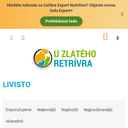
Přejít
Hledáte náhradu za Calibra Expert Nutrition? Objevte novou
na
řadu Expert+
obsah
Prohlédnout řadu
NÁKUP
KOŠÍK
LIVISTO
Ř
a
Doporučujeme
Nejlevnější
Nejdražší
Nejprodávanější
z
e
Abecedně