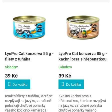
n
í
V
p
ý
r
p
o
i
d
s
u
p
k
r
t
o
ů
d
LyoPro Cat konzerva 85 g -
LyoPro Cat konzerva 85 g -
u
filety z tuňáka
kachní prsa s hřebenatkou
k
Skladem
Skladem
t
39 Kč
39 Kč
ů
Do košíku
Do košíku
Kvalitní filety z tuňáka, které se
Kvalitní kachní prsa s
rozplývají na jazyku, zaručeně
hřebenatkou, která se rozplývá
polaskají chuťové pohárky
na jazyku, zaručeně polaská
vašeho kočičího kamaráda.
chuťové pohárky vašeho