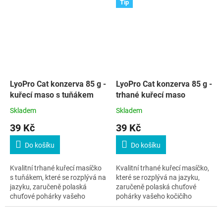
Tip
LyoPro Cat konzerva 85 g -
LyoPro Cat konzerva 85 g -
kuřecí maso s tuňákem
trhané kuřecí maso
Skladem
Skladem
39 Kč
39 Kč
Do košíku
Do košíku
Kvalitní trhané kuřecí masíčko
Kvalitní trhané kuřecí masíčko,
s tuňákem, které se rozplývá na
které se rozplývá na jazyku,
jazyku, zaručeně polaská
zaručeně polaská chuťové
chuťové pohárky vašeho
pohárky vašeho kočičího
kočičího kamaráda.
kamaráda.