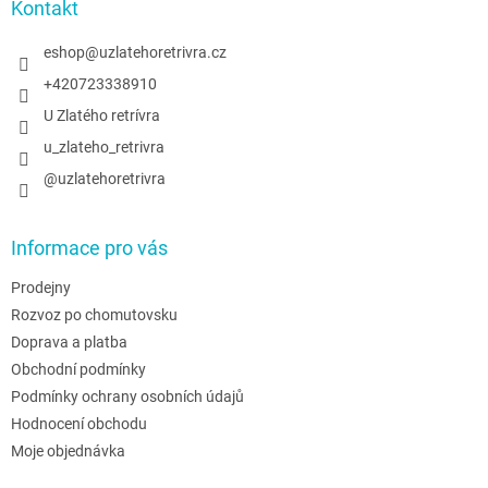
a
Kontakt
r
t
v
í
eshop
@
uzlatehoretrivra.cz
k
y
+420723338910
v
U Zlatého retrívra
ý
p
u_zlateho_retrivra
i
@uzlatehoretrivra
s
u
Informace pro vás
Prodejny
Rozvoz po chomutovsku
Doprava a platba
Obchodní podmínky
Podmínky ochrany osobních údajů
Hodnocení obchodu
Moje objednávka