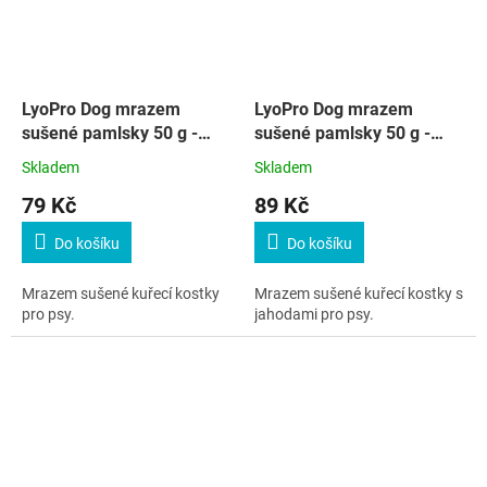
LyoPro Dog mrazem
LyoPro Dog mrazem
sušené pamlsky 50 g -
sušené pamlsky 50 g -
kuřecí kostky
kuřecí kostky s jahodou
Skladem
Skladem
79 Kč
89 Kč
Do košíku
Do košíku
Mrazem sušené kuřecí kostky
Mrazem sušené kuřecí kostky s
pro psy.
jahodami pro psy.