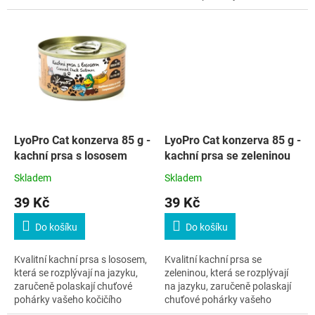
kočičího kamaráda.
LyoPro Cat konzerva 85 g -
LyoPro Cat konzerva 85 g -
kachní prsa s lososem
kachní prsa se zeleninou
Skladem
Skladem
39 Kč
39 Kč
Do košíku
Do košíku
Kvalitní kachní prsa s lososem,
Kvalitní kachní prsa se
která se rozplývají na jazyku,
zeleninou, která se rozplývají
zaručeně polaskají chuťové
na jazyku, zaručeně polaskají
pohárky vašeho kočičího
chuťové pohárky vašeho
kamaráda.
kočičího kamaráda.