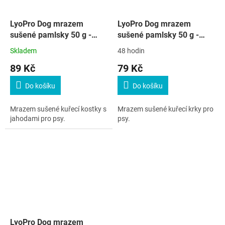
LyoPro Dog mrazem
LyoPro Dog mrazem
sušené pamlsky 50 g -
sušené pamlsky 50 g -
kuřecí kostky s mrkví
kuřecí krky
Skladem
48 hodin
89 Kč
79 Kč
Do košíku
Do košíku
Mrazem sušené kuřecí kostky s
Mrazem sušené kuřecí krky pro
jahodami pro psy.
psy.
LyoPro Dog mrazem