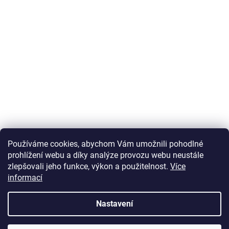
Používáme cookies, abychom Vám umožnili pohodlné
prohlížení webu a díky analýze provozu webu neustále
zlepšovali jeho funkce, výkon a použitelnost.
Více
informací
Vytvořil Shoptet
Nastavení
Copyright 2026
U Zlatého retrívra.cz
. Všechna práva vyhrazena.