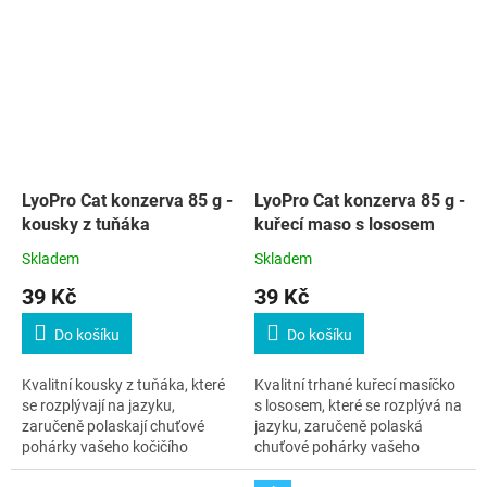
LyoPro Cat konzerva 85 g -
LyoPro Cat konzerva 85 g -
kousky z tuňáka
kuřecí maso s lososem
Skladem
Skladem
39 Kč
39 Kč
Do košíku
Do košíku
Kvalitní kousky z tuňáka, které
Kvalitní trhané kuřecí masíčko
se rozplývají na jazyku,
s lososem, které se rozplývá na
zaručeně polaskají chuťové
jazyku, zaručeně polaská
pohárky vašeho kočičího
chuťové pohárky vašeho
kamaráda.
kočičího kamaráda.