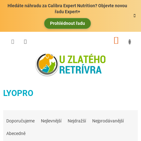
Přejít
Hledáte náhradu za Calibra Expert Nutrition? Objevte novou
na
řadu Expert+
obsah
Prohlédnout řadu
NÁKUP
KOŠÍK
LYOPRO
Ř
a
Doporučujeme
Nejlevnější
Nejdražší
Nejprodávanější
z
e
Abecedně