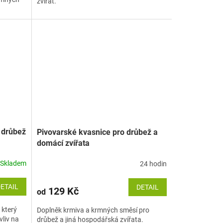
zvířat.
 drůbež
Pivovarské kvasnice pro drůbež a
domácí zvířata
Skladem
24 hodin
ETAIL
DETAIL
129 Kč
od
 který
Doplněk krmiva a krmných směsí pro
vliv na
drůbež a jiná hospodářská zvířata.