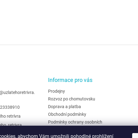
Informace pro vás
Prodejny
@
uzlatehoretrivra.
Rozvoz po chomutovsku
Doprava a platba
23338910
Obchodní podmínky
ého retrívra
Podmínky ochrany osobních
eho_retrivra
údajů
ehoretrivra
Hodnocení obchodu
ookies, abychom Vám umožnili pohodlné prohlížení