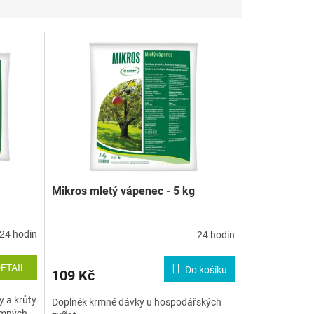
Mikros mletý vápenec - 5 kg
24 hodin
24 hodin
ETAIL
Do košíku
109 Kč
y a krůty
Doplněk krmné dávky u hospodářských
krmných