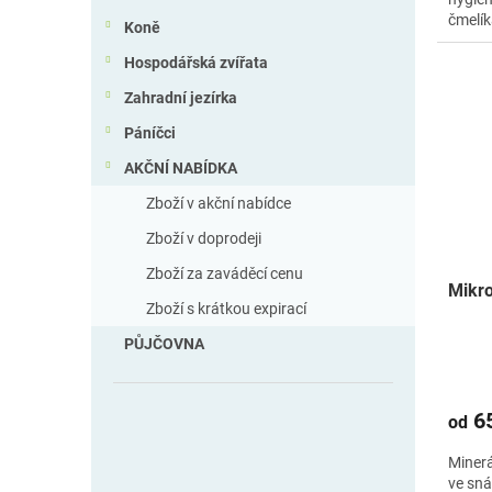
čmelík
Koně
Hospodářská zvířata
Zahradní jezírka
Páníčci
AKČNÍ NABÍDKA
Zboží v akční nabídce
Zboží v doprodeji
Zboží za zaváděcí cenu
Mikro
Zboží s krátkou expirací
PŮJČOVNA
65
od
Minerá
ve sná