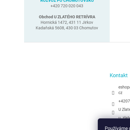
ROZVOZ PO CHOMUTOVSKU
+420 720 020 043
Obchod U ZLATÉHO RETRÍVRA
Hornická 1472, 431 11 Jirkov
Kadaňská 5608, 430 03 Chomutov
Z
á
p
a
t
Kontakt
í
eshop
cz
+4207
U Zlat
u_zlat
@uzlat
Používáme c