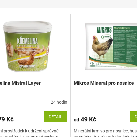
lina Mistral Layer
Mikros Mineral pro nosnice
24 hodin
DETAIL
D
9 Kč
49 Kč
od
ní prostředek k udržení správné
Minerální krmivo pro nosnice, hus
y prostředí a zamezení výskytu
ve snášce, je určeno k doplnění 