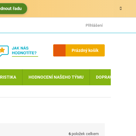
édnout řadu
HODNOCENÍ OBCHODU
MOJE OBJEDNÁVKA
Přihlášení
Nákupní
Prázdný košík
košík
RISTIKA
HODNOCENÍ NAŠEHO TÝMU
DOPRAVA A PLATBA
6
položek celkem