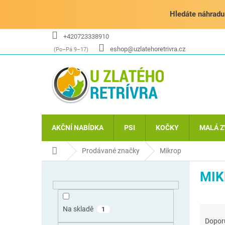
Přejít
na
Hledáte náhradu 
obsah
+420723338910
eshop@uzlatehoretrivra.cz
AKČNÍ NABÍDKA
PSI
KOČKY
MALÁ Z
Domů
Prodávané značky
Mikrop
P
MIK
o
s
t
Ř
r
Na skladě
1
a
a
Dopor