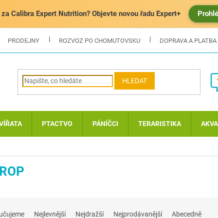
za Calibra Expert Nutrition? Objevte novou řadu Expert+
Prohl
PRODEJNY
ROZVOZ PO CHOMUTOVSKU
DOPRAVA A PLATBA
HLEDAT
VÍŘATA
PTACTVO
PÁNÍČCI
TERARISTIKA
AKVA
ROP
učujeme
Nejlevnější
Nejdražší
Nejprodávanější
Abecedně