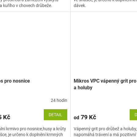
a kuřího v chovech drůbeže.
dávek.
s pro nosnice
Mikros VPC vápenný grit pro
a holuby
24 hodin
DETAIL
D
 Kč
79 Kč
od
lní krmivo pro nosnice,husy a krůty
Vápenný grit pro drůbež a holuby,
šce, je určeno k doplnění krmných
napomáhá trávení a má pozitivní 