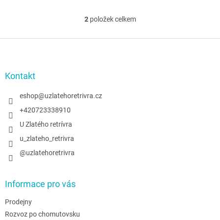
podporující žádoucí zbarvení.
zbarvení.
2
položek celkem
O
v
l
Z
á
á
d
p
a
a
Kontakt
c
t
í
í
eshop
@
uzlatehoretrivra.cz
p
r
+420723338910
v
U Zlatého retrívra
k
y
u_zlateho_retrivra
v
@uzlatehoretrivra
ý
p
i
s
Informace pro vás
u
Prodejny
Rozvoz po chomutovsku