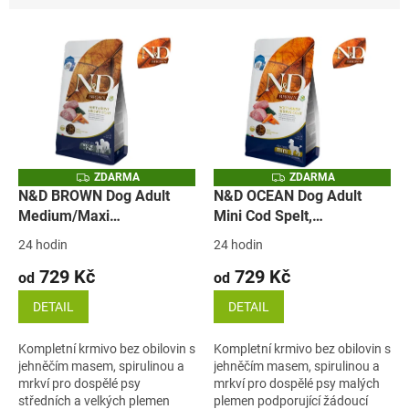
n
í
V
p
ý
r
p
o
i
d
s
u
p
k
r
t
o
ů
Z
Z
ZDARMA
ZDARMA
D
D
d
N&D BROWN Dog Adult
N&D OCEAN Dog Adult
A
A
u
Medium/Maxi
Mini Cod Spelt,
R
R
M
M
k
Lamb&Spirulina&Carrot
Oats&Orange (treska,
A
A
24 hodin
24 hodin
t
(jehněčí, spirulina a
špalda, oves a pomeranč)
729 Kč
729 Kč
ů
mrkev)
od
od
DETAIL
DETAIL
Kompletní krmivo bez obilovin s
Kompletní krmivo bez obilovin s
jehněčím masem, spirulinou a
jehněčím masem, spirulinou a
mrkví pro dospělé psy
mrkví pro dospělé psy malých
středních a velkých plemen
plemen podporující žádoucí