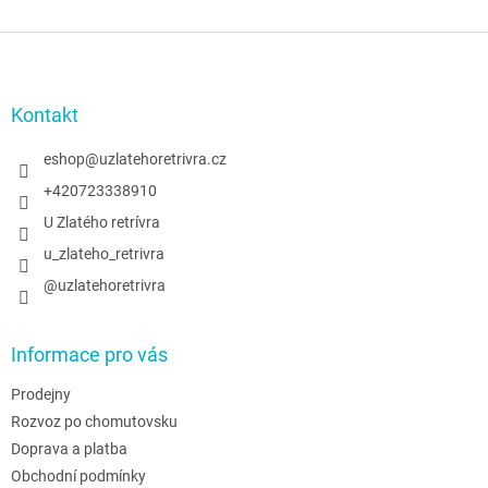
á
k
o
d
v
Z
a
á
c
á
n
í
p
í
p
a
Kontakt
r
t
v
í
eshop
@
uzlatehoretrivra.cz
k
y
+420723338910
v
U Zlatého retrívra
ý
p
u_zlateho_retrivra
i
@uzlatehoretrivra
s
u
Informace pro vás
Prodejny
Rozvoz po chomutovsku
Doprava a platba
Obchodní podmínky