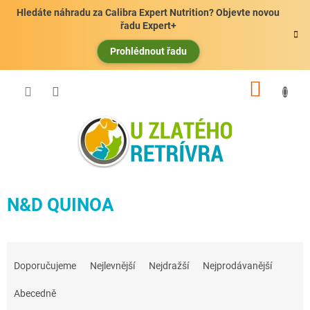
Přejít
Hledáte náhradu za Calibra Expert Nutrition? Objevte novou
na
řadu Expert+
obsah
Prohlédnout řadu
NÁKUP
KOŠÍK
N&D QUINOA
Ř
a
Doporučujeme
Nejlevnější
Nejdražší
Nejprodávanější
z
e
Abecedně