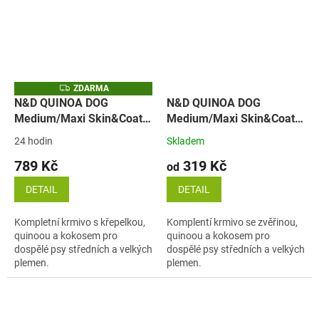
Z
ZDARMA
D
N&D QUINOA DOG
N&D QUINOA DOG
A
Medium/Maxi Skin&Coat
Medium/Maxi Skin&Coat
R
M
Quail & Coconut (křepelka
Venison & Coconut
A
24 hodin
Skladem
a kokos)
(zvěřina)
789 Kč
319 Kč
od
DETAIL
DETAIL
Kompletní krmivo s křepelkou,
Komplentí krmivo se zvěřinou,
quinoou a kokosem pro
quinoou a kokosem pro
dospělé psy středních a velkých
dospělé psy středních a velkých
plemen.
plemen.