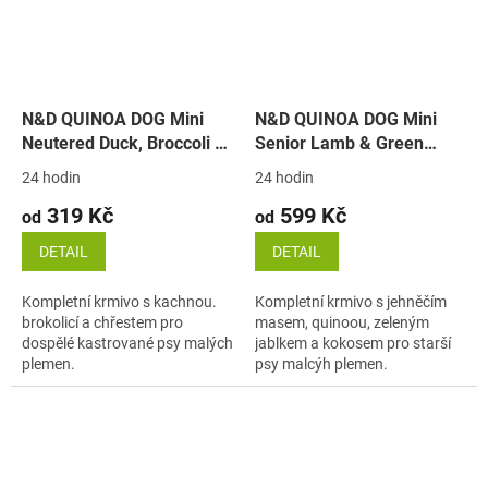
N&D QUINOA DOG Mini
N&D QUINOA DOG Mini
Neutered Duck, Broccoli &
Senior Lamb & Green
Asparagus (kachna)
Apple (jehně a zelené
24 hodin
24 hodin
jablko)
319 Kč
599 Kč
od
od
DETAIL
DETAIL
Kompletní krmivo s kachnou.
Kompletní krmivo s jehněčím
brokolicí a chřestem pro
masem, quinoou, zeleným
dospělé kastrované psy malých
jablkem a kokosem pro starší
plemen.
psy malcýh plemen.