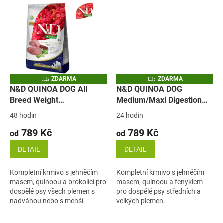
Z
Z
ZDARMA
ZDARMA
D
D
N&D QUINOA DOG All
N&D QUINOA DOG
A
A
Breed Weight
Medium/Maxi Digestion
R
R
M
M
Management Lamb &
Lamb & Fennel (jehně)
A
A
48 hodin
24 hodin
Broccoli (jehně a
789 Kč
789 Kč
brokolice)
od
od
DETAIL
DETAIL
Kompletní krmivo s jehněčím
Kompletní krmivo s jehněčím
masem, quinoou a brokolící pro
masem, quinoou a fenyklem
dospělé psy všech plemen s
pro dospělé psy středních a
nadváhou nebo s menší
velkých plemen.
pohybovou aktivitou.