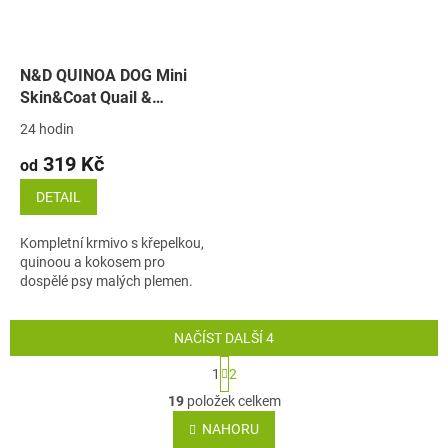
N&D QUINOA DOG Mini
Skin&Coat Quail &
Coconut (křepelka a
24 hodin
kokos)
319 Kč
od
DETAIL
Kompletní krmivo s křepelkou,
quinoou a kokosem pro
dospělé psy malých plemen.
NAČÍST DALŠÍ 4
S
1
2
t
O
r
19
položek celkem
v
á
l
NAHORU
n