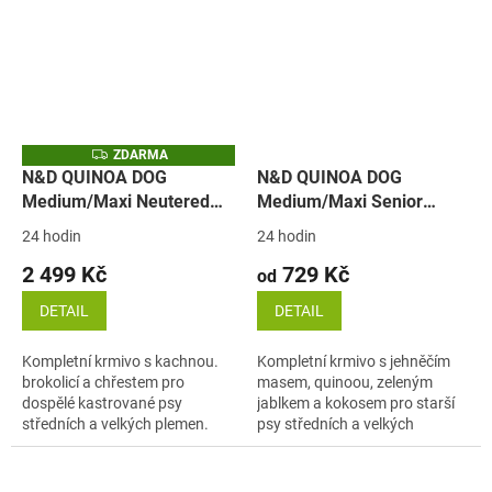
Z
ZDARMA
D
N&D QUINOA DOG
N&D QUINOA DOG
A
Medium/Maxi Neutered
Medium/Maxi Senior
R
M
Duck, Broccoli &
Lamb & Green Apple
A
24 hodin
24 hodin
Asparagus (kachna)
(jehně a zelené jablko)
2 499 Kč
729 Kč
od
DETAIL
DETAIL
Kompletní krmivo s kachnou.
Kompletní krmivo s jehněčím
brokolicí a chřestem pro
masem, quinoou, zeleným
dospělé kastrované psy
jablkem a kokosem pro starší
středních a velkých plemen.
psy středních a velkých
plemen.