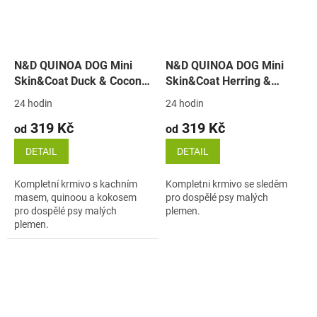
N&D QUINOA DOG Mini
N&D QUINOA DOG Mini
Skin&Coat Duck & Coconut
Skin&Coat Herring &
(kachna)
Coconut (sleď)
24 hodin
24 hodin
319 Kč
319 Kč
od
od
DETAIL
DETAIL
Kompletní krmivo s kachním
Kompletni krmivo se sleděm
masem, quinoou a kokosem
pro dospělé psy malých
pro dospělé psy malých
plemen.
plemen.