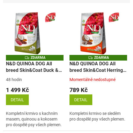
n
í
V
p
ý
r
p
o
i
d
s
u
p
k
r
t
o
ů
Z
Z
ZDARMA
ZDARMA
D
D
d
N&D QUINOA DOG All
N&D QUINOA DOG All
A
A
u
breed Skin&Coat Duck &
breed Skin&Coat Herring
R
R
M
M
k
Coconut (kachna a kokos)
& Coconut (sleď)
A
A
48 hodin
Momentálně nedostupné
t
1 499 Kč
789 Kč
ů
DETAIL
DETAIL
Kompletní krmivo s kachním
Kompletni krmivo se sleděm
masem, quinoou a kokosem
pro dospělé psy všech plemen.
pro dospělé psy všech plemen.