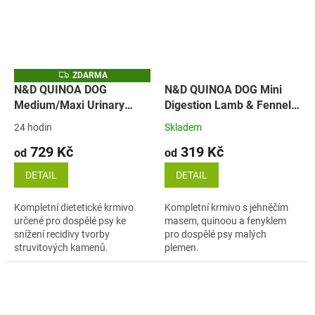
Z
ZDARMA
D
N&D QUINOA DOG
N&D QUINOA DOG Mini
A
Medium/Maxi Urinary
Digestion Lamb & Fennel
R
M
Duck (kachna)
(jehně)
A
24 hodin
Skladem
729 Kč
319 Kč
od
od
DETAIL
DETAIL
Kompletní dietetické krmivo
Kompletní krmivo s jehněčím
určené pro dospělé psy ke
masem, quinoou a fenyklem
snížení recidivy tvorby
pro dospělé psy malých
struvitových kamenů.
plemen.