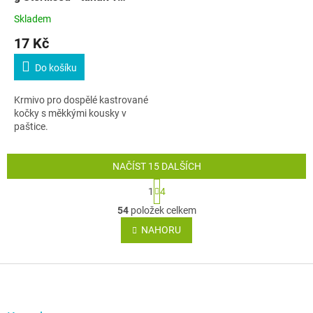
paštice pro kastráty
Skladem
17 Kč
Do košíku
Krmivo pro dospělé kastrované
kočky s měkkými kousky v
paštice.
NAČÍST 15 DALŠÍCH
S
1
4
t
O
r
54
položek celkem
v
á
l
NAHORU
n
á
k
o
d
v
Z
a
á
c
á
n
í
p
í
p