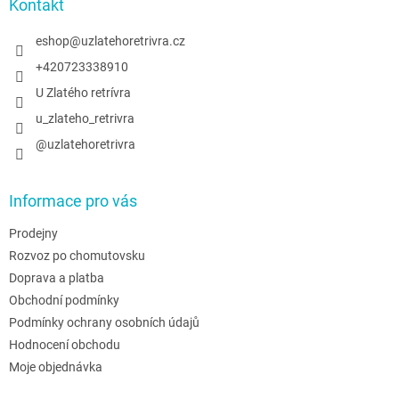
a
Kontakt
r
t
v
í
eshop
@
uzlatehoretrivra.cz
k
y
+420723338910
v
U Zlatého retrívra
ý
p
u_zlateho_retrivra
i
@uzlatehoretrivra
s
u
Informace pro vás
Prodejny
Rozvoz po chomutovsku
Doprava a platba
Obchodní podmínky
Podmínky ochrany osobních údajů
Hodnocení obchodu
Moje objednávka