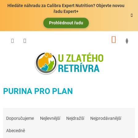
Přejít
Hledáte náhradu za Calibra Expert Nutrition? Objevte novou
na
řadu Expert+
obsah
Prohlédnout řadu
NÁKUP
KOŠÍK
PURINA PRO PLAN
Ř
a
Doporučujeme
Nejlevnější
Nejdražší
Nejprodávanější
z
e
Abecedně