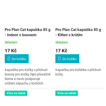
Pro Plan Cat kapsička 85 g
Pro Plan Cat kapsička 85 g
- Indoor s lososem
- Kitten s krůtím
Skladem
Skladem
17 Kč
17 Kč
Do košíku
Do košíku
Kapsička pro kočky s příchutí
Kapsička pro koťátka s příchutí
lososa pro kočky žijící převážně
krůty.
doma a navíc podporuje
snížení zápachu z kočičích
toalet a vzniku trichobezoárů.
Více za méně
Více za méně