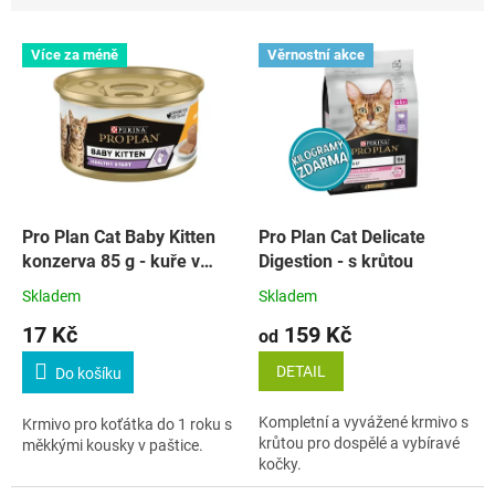
n
í
V
p
Více za méně
Věrnostní akce
ý
r
p
o
i
d
s
u
p
k
r
t
o
ů
d
Pro Plan Cat Baby Kitten
Pro Plan Cat Delicate
u
konzerva 85 g - kuře v
Digestion - s krůtou
k
paštice
Skladem
Skladem
t
17 Kč
159 Kč
ů
od
DETAIL
Do košíku
Kompletní a vyvážené krmivo s
Krmivo pro koťátka do 1 roku s
krůtou pro dospělé a vybíravé
měkkými kousky v paštice.
kočky.