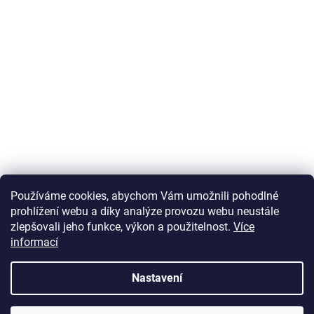
Používáme cookies, abychom Vám umožnili pohodlné
prohlížení webu a díky analýze provozu webu neustále
zlepšovali jeho funkce, výkon a použitelnost.
Více
informací
Vytvořil Shoptet
Nastavení
Copyright 2026
U Zlatého retrívra.cz
. Všechna práva vyhrazena.