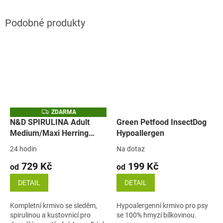
Z
ZDARMA
D
N&D SPIRULINA Adult
Green Petfood InsectDog
A
Medium/Maxi Herring
Hypoallergen
R
M
(sleď, spirulina)
A
24 hodin
Na dotaz
729 Kč
199 Kč
od
od
DETAIL
DETAIL
Kompletní krmivo se sleděm,
Hypoalergenní krmivo pro psy
spirulinou a kustovnicí pro
se 100% hmyzí bílkovinou.