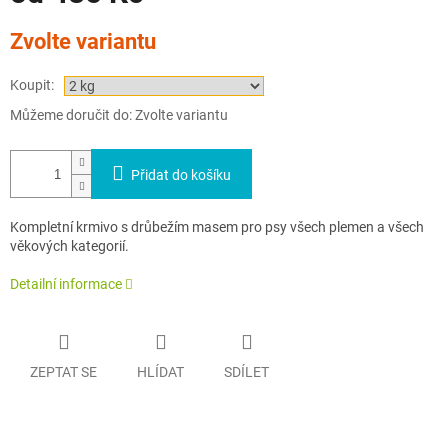
Měrná
Zvolte variantu
cena:
Koupit:
Můžeme doručit do:
Zvolte variantu
Přidat do košíku
Kompletní krmivo s drůbežím masem pro psy všech plemen a všech
věkových kategorií.
Detailní informace
ZEPTAT SE
HLÍDAT
SDÍLET