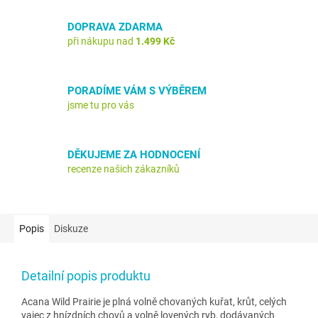
DOPRAVA ZDARMA
při nákupu nad
1.499 Kč
PORADÍME VÁM S VÝBĚREM
jsme tu pro vás
DĚKUJEME ZA HODNOCENÍ
recenze našich zákazníků
Popis
Diskuze
Detailní popis produktu
Acana Wild Prairie je plná volně chovaných kuřat, krůt, celých
vajec z hnízdních chovů a volně lovených ryb, dodávaných