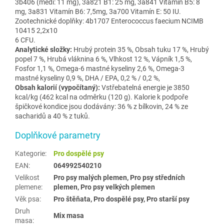
3b406 (mědi: 11 mg), 3a821 B1: 25 mg, 3a841 Vitamín B5: 8
mg, 3a831 Vitamín B6: 7,5mg, 3a700 Vitamín E: 50 IU.
Zootechnické doplňky: 4b1707 Enterococcus faecium NCIMB
10415 2,2x10
6 CFU.
Analytické složky:
Hrubý protein 35 %, Obsah tuku 17 %, Hrubý
popel 7 %, Hrubá vláknina 6 %, Vlhkost 12 %, Vápník 1,5 %,
Fosfor 1,1 %, Omega-6 mastné kyseliny 2,6 %, Omega-3
mastné kyseliny 0,9 %, DHA / EPA, 0,2 % / 0,2 %,
Obsah kalorií (vypočítaný):
Vstřebatelná energie je 3850
kcal/kg (462 kcal na odměrku (120 g). Kalorie k podpoře
špičkové kondice jsou dodávány: 36 % z bílkovin, 24 % ze
sacharidů a 40 % z tuků.
Doplňkové parametry
Kategorie
:
Pro dospělé psy
EAN
:
064992540210
Velikost
Pro psy malých plemen, Pro psy středních
plemene
:
plemen, Pro psy velkých plemen
Věk psa
:
Pro štěňata, Pro dospělé psy, Pro starší psy
Druh
Mix masa
masa
: