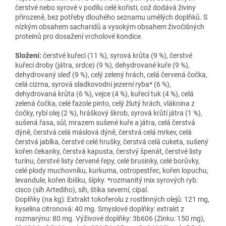
čerstvé nebo syrové v podílu celé kořisti, což dodává živiny
přirozeně, bez potřeby dlouhého seznamu umělých doplňků. S
nízkým obsahem sacharidů a vysokým obsahem živočišných
proteinů pro dosažení vrcholové kondice.
Složení:
čerstvé kuřecí (11 %), syrová krůta (9 %), čerstvé
kuřecí droby (játra, srdce) (9 %), dehydrované kuře (9 %),
dehydrovaný sleď (9 %), celý zelený hrách, celá červená čočka,
celá cizrna, syrová sladkovodní jezerní ryba* (6 %),
dehydrovaná krůta (6 %), vejce (4 %), kuřecí tuk (4 %), celá
zelená čočka, celé fazole pinto, celý žlutý hrách, vláknina z
čočky, rybí olej (2 %), hráškový škrob, syrová krůtí játra (1 %),
sušená řasa, sůl, mrazem sušené kuře a játra, celá čerstvá
dýně, čerstvá celá máslová dýně, čerstvá celá mrkev, celá
čerstvá jablka, čerstvé celé hrušky, čerstvá celá cuketa, sušený
kořen čekanky, čerstvá kapusta, čerstvý špenát, čerstvé listy
turínu, čerstvé listy červené řepy, celé brusinky, celé borůvky,
celé plody muchovníku, kurkuma, ostropestřec, kořen lopuchu,
levandule, kořen ibišku, šípky. *rozmanitý mix syrových ryb:
cisco (síh Artediho), síh, štika severní, cípal.
Doplňky (na kg): Extrakt tokoferolu z rostlinných olejů: 121 mg,
kyselina citronová: 40 mg. Smyslové doplňky: extrakt z
rozmarýnu: 80 mg. Výživové doplňky: 3b606 (Zinku: 150 mg),