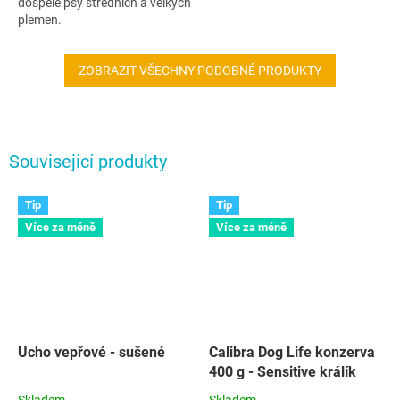
dospělé psy středních a velkých
plemen.
ZOBRAZIT VŠECHNY PODOBNÉ PRODUKTY
Související produkty
Tip
Tip
Více za méně
Více za méně
Ucho vepřové - sušené
Calibra Dog Life konzerva
400 g - Sensitive králík
Skladem
Skladem