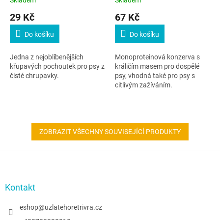
29 Kč
67 Kč
Do košíku
Do košíku
Jedna z nejoblíbenějších
Monoproteinová konzerva s
křupavých pochoutek pro psy z
králičím masem pro dospělé
čisté chrupavky.
psy, vhodná také pro psy s
citlivým zažíváním.
ZOBRAZIT VŠECHNY SOUVISEJÍCÍ PRODUKTY
Z
á
p
a
Kontakt
t
í
eshop
@
uzlatehoretrivra.cz