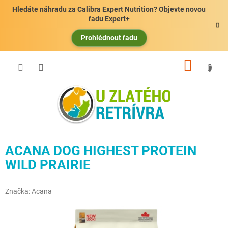
Přejít
Hledáte náhradu za Calibra Expert Nutrition? Objevte novou
na
řadu Expert+
obsah
Prohlédnout řadu
NÁKUP
KOŠÍK
ACANA DOG HIGHEST PROTEIN
WILD PRAIRIE
Značka:
Acana