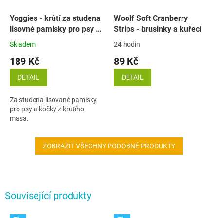
Yoggies - krůtí za studena
Woolf Soft Cranberry
lisovné pamlsky pro psy a
Strips - brusinky a kuřecí
kočky
Skladem
24 hodin
189 Kč
89 Kč
DETAIL
DETAIL
Za studena lisované pamlsky
pro psy a kočky z krůtího
masa.
ZOBRAZIT VŠECHNY PODOBNÉ PRODUKTY
Související produkty