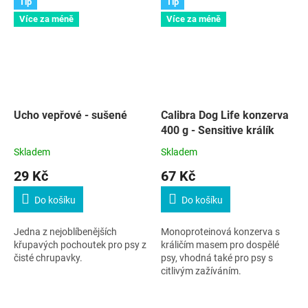
Tip
Tip
Více za méně
Více za méně
Ucho vepřové - sušené
Calibra Dog Life konzerva
400 g - Sensitive králík
Skladem
Skladem
29 Kč
67 Kč
Do košíku
Do košíku
Jedna z nejoblíbenějších
Monoproteinová konzerva s
křupavých pochoutek pro psy z
králičím masem pro dospělé
čisté chrupavky.
psy, vhodná také pro psy s
citlivým zažíváním.