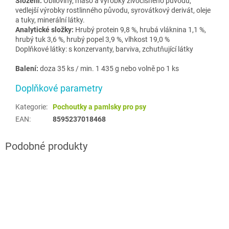
Složení:
Obiloviny, maso a výrobky živočišného původu,
vedlejší výrobky rostlinného původu, syrovátkový derivát, oleje
a tuky, minerální látky.
Analytické složky:
Hrubý protein 9,8 %, hrubá vláknina 1,1 %,
hrubý tuk 3,6 %, hrubý popel 3,9 %, vlhkost 19,0 %
Doplňkové látky: s konzervanty, barviva, zchutňující látky
Balení:
doza 35 ks / min. 1 435 g nebo volně po 1 ks
Doplňkové parametry
Kategorie
:
Pochoutky a pamlsky pro psy
EAN
:
8595237018468