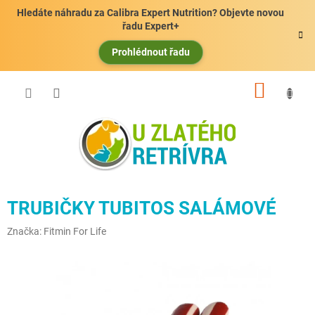
Přejít
Hledáte náhradu za Calibra Expert Nutrition? Objevte novou
na
řadu Expert+
obsah
Prohlédnout řadu
NÁKUP
KOŠÍK
TRUBIČKY TUBITOS SALÁMOVÉ
Značka:
Fitmin For Life