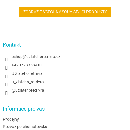
ZOBRAZIT VŠECHNY SOUVISEJÍCÍ PRODUKTY
Z
á
p
a
Kontakt
t
í
eshop
@
uzlatehoretrivra.cz
+420723338910
U Zlatého retrívra
u_zlateho_retrivra
@uzlatehoretrivra
Informace pro vás
Prodejny
Rozvoz po chomutovsku