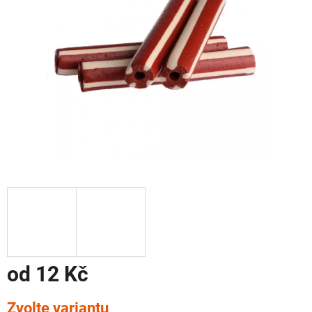
od
12 Kč
Měrná
Zvolte variantu
cena: