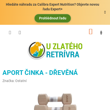
Přejít
Hledáte náhradu za Calibra Expert Nutrition? Objevte novou
na
řadu Expert+
obsah
Prohlédnout řadu
NÁKUP
KOŠÍK
APORT ČINKA - DŘEVĚNÁ
Značka:
Ostatní