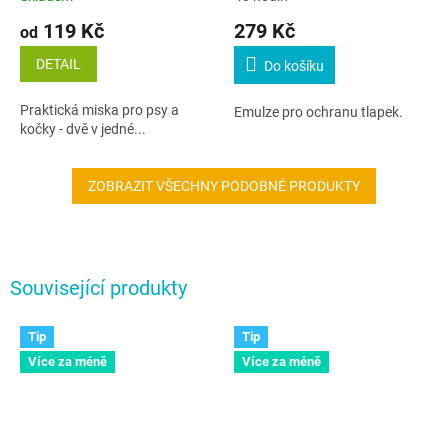
119 Kč
279 Kč
od
DETAIL
Do košíku
Praktická miska pro psy a
Emulze pro ochranu tlapek.
kočky - dvě v jedné...
ZOBRAZIT VŠECHNY PODOBNÉ PRODUKTY
Související produkty
Tip
Tip
Více za méně
Více za méně