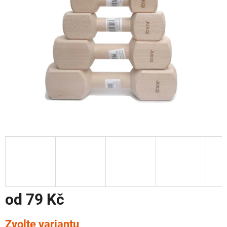
od
79 Kč
Měrná
Zvolte variantu
cena: