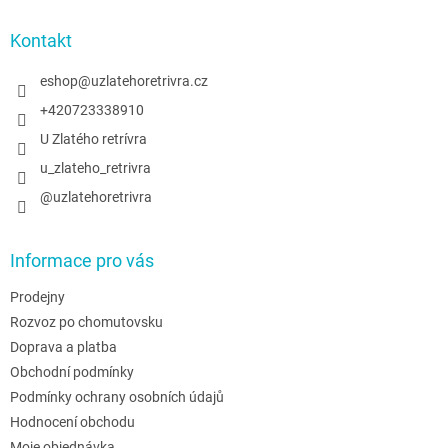
p
a
Kontakt
t
í
eshop
@
uzlatehoretrivra.cz
+420723338910
U Zlatého retrívra
u_zlateho_retrivra
@uzlatehoretrivra
Informace pro vás
Prodejny
Rozvoz po chomutovsku
Doprava a platba
Obchodní podmínky
Podmínky ochrany osobních údajů
Hodnocení obchodu
Moje objednávka