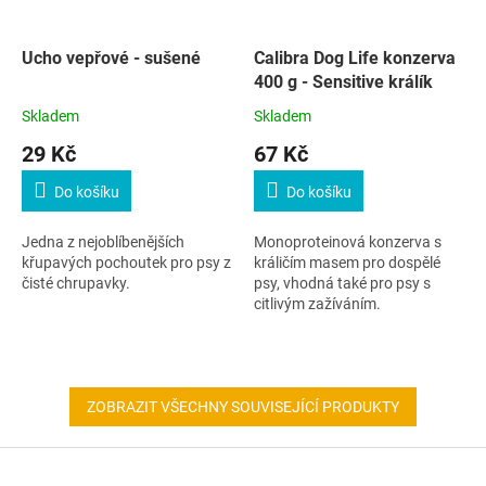
Ucho vepřové - sušené
Calibra Dog Life konzerva
400 g - Sensitive králík
Skladem
Skladem
29 Kč
67 Kč
Do košíku
Do košíku
Jedna z nejoblíbenějších
Monoproteinová konzerva s
křupavých pochoutek pro psy z
králičím masem pro dospělé
čisté chrupavky.
psy, vhodná také pro psy s
citlivým zažíváním.
ZOBRAZIT VŠECHNY SOUVISEJÍCÍ PRODUKTY
Z
á