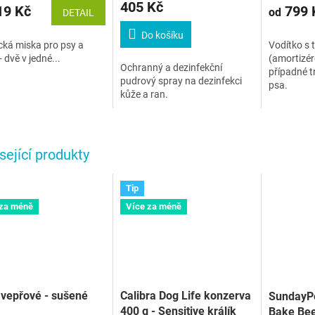
405 Kč
9 Kč
799 
od
DETAIL
Do košíku
cká miska pro psy a
Vodítko s 
- dvě v jedné...
(amortizér
Ochranný a dezinfekční
případné t
pudrový spray na dezinfekci
psa.
kůže a ran.
sející produkty
Tip
 za méně
Více za méně
vepřové - sušené
Calibra Dog Life konzerva
SundayPe
400 g - Sensitive králík
Bake Bee