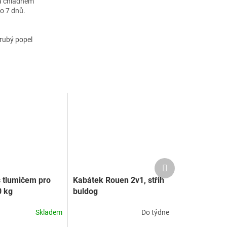
 a chladném
o 7 dnů.
hrubý popel
Další
produkt
s tlumičem pro
Kabátek Rouen 2v1, střih
0 kg
buldog
Skladem
Do týdne