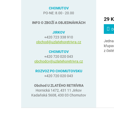
CHOMUTOV
PO-NE: 8.00 - 20.00
29 K
INFO O ZBOŽÍ A OBJEDNÁVKÁCH
D
JIRKOV
+420 723 338 910
Jedna 
obchod@uzlatehoretrivra.cz
křupa
z čist
CHOMUTOV
+420 720 020 043
obchodcv@uzlatehoretrivra.cz
ROZVOZ PO CHOMUTOVSKU
+420 720 020 043
Obchod U ZLATÉHO RETRÍVRA
Hornická 1472, 431 11 Jirkov
Kadaňská 5608, 430 03 Chomutov
Z