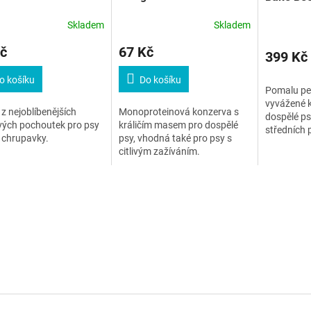
Small/M
Skladem
Skladem
č
67 Kč
399 Kč
o košíku
Do košíku
Pomalu pe
vyvážené k
z nejoblíbenějších
Monoproteinová konzerva s
dospělé ps
vých pochoutek pro psy
králičím masem pro dospělé
středních 
é chrupavky.
psy, vhodná také pro psy s
masem a z
citlivým zažíváním.