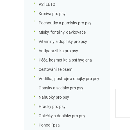
n
PSÍ LÉTO
n
Krmiva pro psy
í
p
Pochoutky a pamlsky pro psy
a
Misky, fontány, dávkovače
n
e
Vitamíny a doplňky pro psy
l
Antiparazitika pro psy
Péče, kosmetika a psí hygiena
Cestování se psem
Vodítka, postroje a obojky pro psy
Opasky a sedáky pro psy
Náhubky pro psy
Hračky pro psy
Oblečky a doplňky pro psy
Pohodlí psa