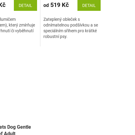
Kč
519 Kč
od
DETAIL
DETAIL
tlumičem
Zateplený obleček s
em), který zmírňuje
odnímatelnou podšívkou a se
rhnutí či vyběhnutí
speciálním sřihem pro krátké
robustní psy.
ts Dog Gentle
f Adult