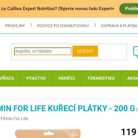
za Calibra Expert Nutrition? Objevte novou řadu Expert+
Prohl
PRODEJNY
ROZVOZ PO CHOMUTOVSKU
DOPRAVA A PLATBA
HLEDAT
VÍŘATA
PTACTVO
PÁNÍČCI
TERARISTIKA
AKVA
MIN FOR LIFE KUŘECÍ PLÁTKY - 200 G
:
Fitmin For Life
119