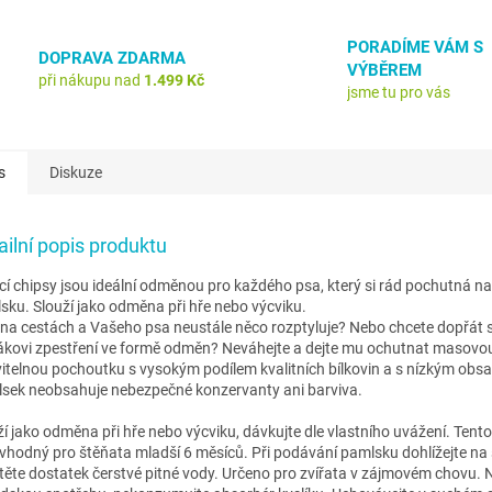
PORADÍME VÁM S
DOPRAVA ZDARMA
VÝBĚREM
při nákupu nad
1.499 Kč
jsme tu pro vás
s
Diskuze
ailní popis produktu
cí chipsy jsou ideální odměnou pro každého psa, který si rád pochutná 
sku. Slouží jako odměna při hře nebo výcviku.
 na cestách a Vašeho psa neustále něco rozptyluje? Nebo chcete dopřát
ákovi zpestření ve formě odměn? Neváhejte a dejte mu ochutnat masovou
vitelnou pochoutku s vysokým podílem kvalitních bílkovin a s nízkým obs
sek neobsahuje nebezpečné konzervanty ani barviva.
ží jako odměna při hře nebo výcviku, dávkujte dle vlastního uvážení. Tent
 vhodný pro štěňata mladší 6 měsíců. Při podávání pamlsku dohlížejte na
stěte dostatek čerstvé pitné vody. Určeno pro zvířata v zájmovém chovu. 