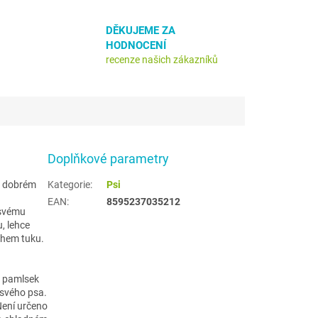
DĚKUJEME ZA
HODNOCENÍ
recenze našich zákazníků
Doplňkové parametry
na dobrém
Kategorie
:
Psi
EAN
:
8595237035212
 svému
, lehce
ahem tuku.
o pamlsek
 svého psa.
Není určeno