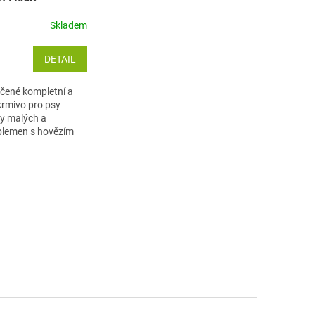
edium
Skladem
DETAIL
čené kompletní a
rmivo pro psy
y malých a
plemen s hovězím
eleninou.