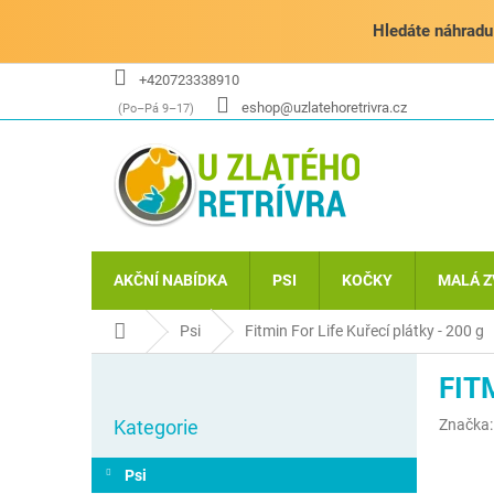
Přejít
na
Hledáte náhradu 
obsah
+420723338910
eshop@uzlatehoretrivra.cz
AKČNÍ NABÍDKA
PSI
KOČKY
MALÁ Z
Domů
Psi
Fitmin For Life Kuřecí plátky - 200 g
P
FIT
o
Přeskočit
s
Kategorie
Značka
kategorie
t
r
Psi
a