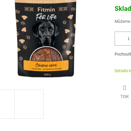
Měrná
Skla
cena:
Můžeme d
Pochoutk
Detailní 
TISK