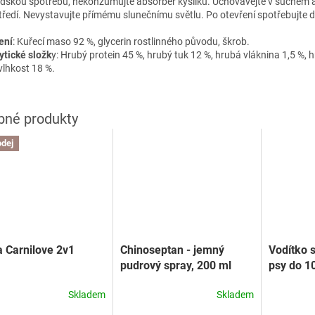
lidskou spotřebu, nekonzumujte absorbér kyslíku. Uchovávejte v suchém
tředí. Nevystavujte přímému slunečnímu světlu. Po otevření spotřebujte d
ení
: Kuřecí maso 92 %, glycerin rostlinného původu, škrob.
ytické složk
y: Hrubý protein 45 %, hrubý tuk 12 %, hrubá vláknina 1,5 %, 
vlhkost 18 %.
dej
 Carnilove 2v1
Chinoseptan - jemný
Vodítko 
pudrový spray, 200 ml
psy do 1
Skladem
Skladem