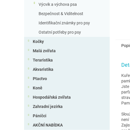
Výcvik a výchova psa
Bezpečnost & Viditelnost
Identifikační známky pro psy
Ostatní potřeby pro psy
Kočky
Popi
Malá zvířata
Teraristika
Det
Akvaristika
Kuře
Ptactvo
paml
Jste
Koně
parť
Hospodářská zvířata
stra
Paml
Zahradní jezírka
Slou
Páníčci
není
Zaji
AKČNÍ NABÍDKA