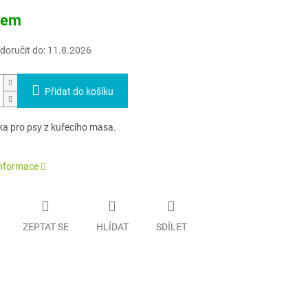
dem
oručit do:
11.8.2026
Přidat do košíku
a pro psy z kuřecího masa.
informace
ZEPTAT SE
HLÍDAT
SDÍLET