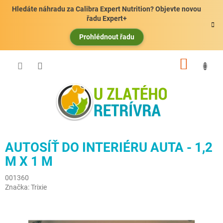
Přejít
Hledáte náhradu za Calibra Expert Nutrition? Objevte novou
na
řadu Expert+
obsah
Prohlédnout řadu
NÁKUP
KOŠÍK
AUTOSÍŤ DO INTERIÉRU AUTA - 1,2
M X 1 M
001360
Značka:
Trixie