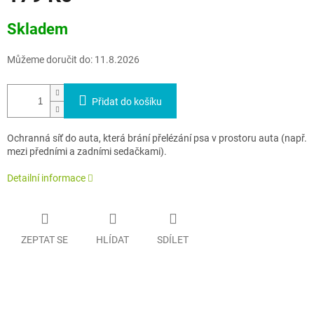
Měrná
Skladem
cena:
Můžeme doručit do:
11.8.2026
Přidat do košíku
Ochranná síť do auta, která brání přelézání psa v prostoru auta (např.
mezi předními a zadními sedačkami).
Detailní informace
ZEPTAT SE
HLÍDAT
SDÍLET