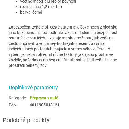
včetně materiálu pro připevnění
rozměr: cca 1,2 m x 1 m
barva: černá
Zabezpečení zvířete při cestě autem je klíčové nejen z hlediska
jeho bezpečnosti a pohodlí, ale také s ohledem na bezpečnost
ostatních cestujících. Existuje mnoho možností, jak zvíře na
cestu připravit, a volba nejvhodnějšího řešení závisí na
individuálních potřebách majitele a samotného zvířete. Při
výběru je třeba zohlednit různé faktory, jako jsou prostor ve
vozidle, požadavky na hygienu či nutnost zajistit zvířeti klidné
prostředí během jízdy.
Doplňkové parametry
Kategorie
:
Přeprava v autě
EAN
:
4011905013121