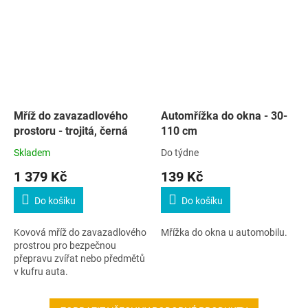
Mříž do zavazadlového
Automřížka do okna - 30-
prostoru - trojitá, černá
110 cm
Skladem
Do týdne
1 379 Kč
139 Kč
Do košíku
Do košíku
Kovová mříž do zavazadlového
Mřížka do okna u automobilu.
prostrou pro bezpečnou
přepravu zvířat nebo předmětů
v kufru auta.