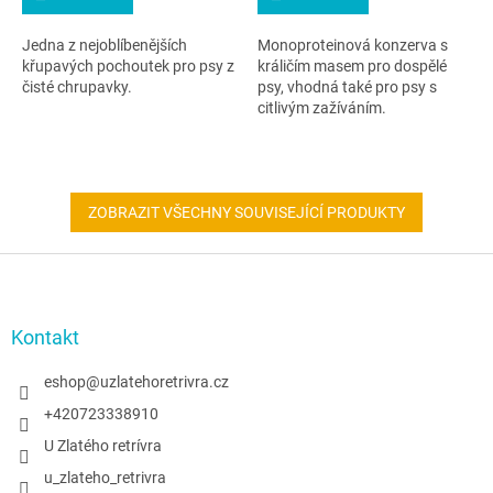
Jedna z nejoblíbenějších
Monoproteinová konzerva s
křupavých pochoutek pro psy z
králičím masem pro dospělé
čisté chrupavky.
psy, vhodná také pro psy s
citlivým zažíváním.
ZOBRAZIT VŠECHNY SOUVISEJÍCÍ PRODUKTY
Z
á
p
a
Kontakt
t
í
eshop
@
uzlatehoretrivra.cz
+420723338910
U Zlatého retrívra
u_zlateho_retrivra