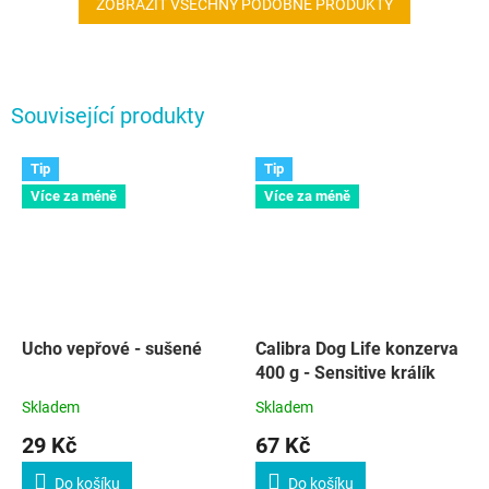
ZOBRAZIT VŠECHNY PODOBNÉ PRODUKTY
Související produkty
Tip
Tip
Více za méně
Více za méně
Ucho vepřové - sušené
Calibra Dog Life konzerva
400 g - Sensitive králík
Skladem
Skladem
29 Kč
67 Kč
Do košíku
Do košíku