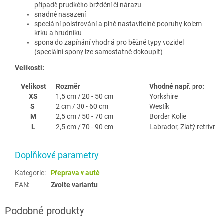
případě prudkého brždění či nárazu
snadné nasazení
speciální polstrování a plně nastavitelné popruhy kolem
krku a hrudníku
spona do zapínání vhodná pro běžné typy vozidel
(speciální spony lze samostatně dokoupit)
Velikosti:
Velikost
Rozměr
Vhodné např. pro:
XS
1,5 cm / 20 - 50 cm
Yorkshire
S
2 cm / 30 - 60 cm
Westík
M
2,5 cm / 50 - 70 cm
Border Kolie
L
2,5 cm / 70 - 90 cm
Labrador, Zlatý retrívr
Doplňkové parametry
Kategorie
:
Přeprava v autě
EAN
:
Zvolte variantu