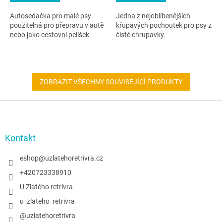
Autosedačka pro malé psy
Jedna z nejoblíbenějších
použitelná pro přepravu v autě
křupavých pochoutek pro psy z
nebo jako cestovní pelíšek.
čisté chrupavky.
ZOBRAZIT VŠECHNY SOUVISEJÍCÍ PRODUKTY
Z
á
p
a
Kontakt
t
í
eshop
@
uzlatehoretrivra.cz
+420723338910
U Zlatého retrívra
u_zlateho_retrivra
@uzlatehoretrivra