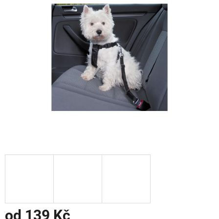
od
139 Kč