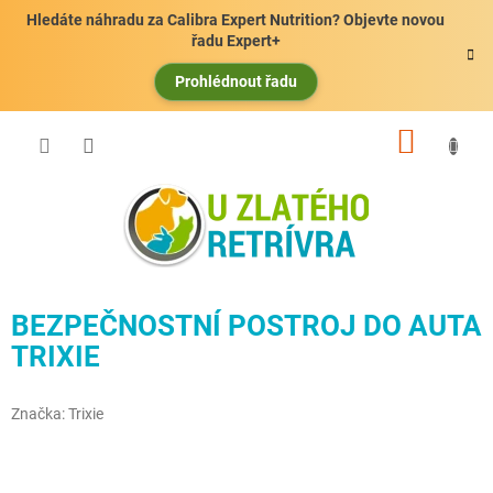
Přejít
Hledáte náhradu za Calibra Expert Nutrition? Objevte novou
na
řadu Expert+
obsah
Prohlédnout řadu
NÁKUP
KOŠÍK
BEZPEČNOSTNÍ POSTROJ DO AUTA
TRIXIE
Značka:
Trixie