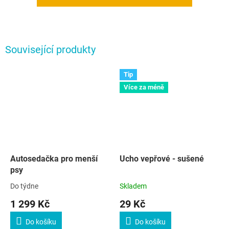
Související produkty
Tip
Více za méně
Autosedačka pro menší
Ucho vepřové - sušené
psy
Do týdne
Skladem
1 299 Kč
29 Kč
Do košíku
Do košíku