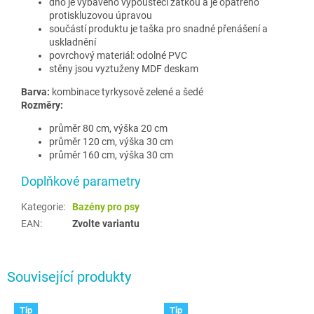
dno je vybaveno vypouštěcí zátkou a je opatřeno
protiskluzovou úpravou
s
oučástí produktu je taška pro snadné přenášení a
uskladnění
povrchový materiál: odolné PVC
stěny jsou vyztuženy MDF deskam
Barva:
kombinace tyrkysově zelené
a šedé
Rozměry:
průměr 80 cm, výška 20 cm
průměr 120 cm, výška 30 cm
průměr 160 cm, výška 30 cm
Doplňkové parametry
Kategorie
:
Bazény pro psy
EAN
:
Zvolte variantu
Související produkty
Tip
Tip