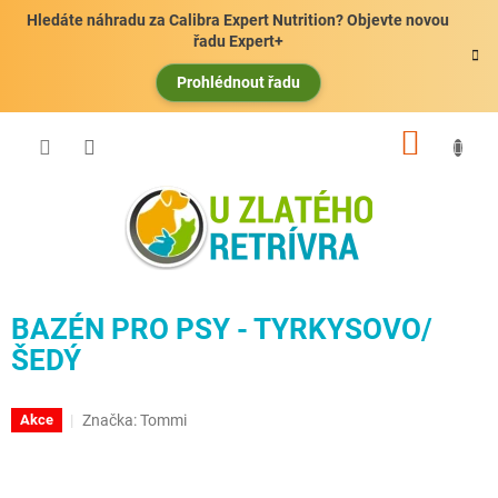
Přejít
Hledáte náhradu za Calibra Expert Nutrition? Objevte novou
na
řadu Expert+
obsah
Prohlédnout řadu
NÁKUP
KOŠÍK
BAZÉN PRO PSY - TYRKYSOVO/
ŠEDÝ
Značka:
Tommi
Akce