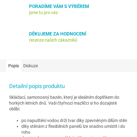
PORADÍME VÁM S VÝBĚREM
jsme tu pro vás
DĚKUJEME ZA HODNOCENÍ
recenze našich zákazníků
Popis
Diskuze
Detailní popis produktu
Skládací, samonosný bazén, který je ideálním doplňkem do
horkých letních dnů. Vaši čtyřnozí mazlíčci si ho dozajisté
oblíbí.
po napuštění vodou drží tvar díky zpevněným dílům stěn
díky stěnám z flexibilních panelů lze snadno umístit i do
rohu