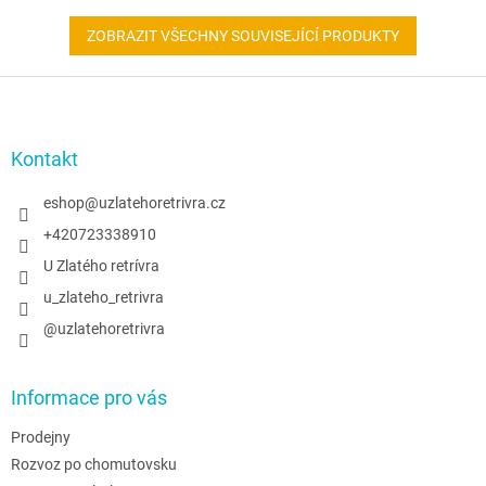
ZOBRAZIT VŠECHNY SOUVISEJÍCÍ PRODUKTY
Z
á
p
a
Kontakt
t
í
eshop
@
uzlatehoretrivra.cz
+420723338910
U Zlatého retrívra
u_zlateho_retrivra
@uzlatehoretrivra
Informace pro vás
Prodejny
Rozvoz po chomutovsku