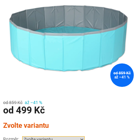
od 859 Kč
až –41 %
od 859 Kč
až –41 %
od
499 Kč
Měrná
Zvolte variantu
cena:
Rozměr: