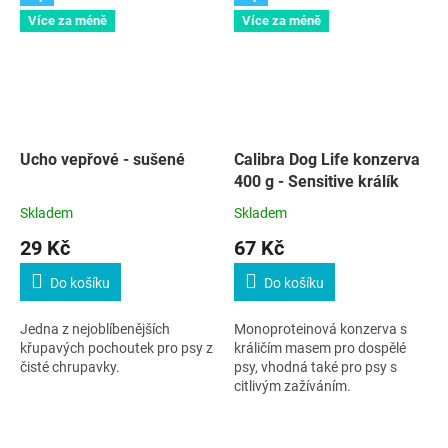
Více za méně
Více za méně
Ucho vepřové - sušené
Calibra Dog Life konzerva
400 g - Sensitive králík
Skladem
Skladem
29 Kč
67 Kč
Do košíku
Do košíku
Jedna z nejoblíbenějších
Monoproteinová konzerva s
křupavých pochoutek pro psy z
králičím masem pro dospělé
čisté chrupavky.
psy, vhodná také pro psy s
citlivým zažíváním.