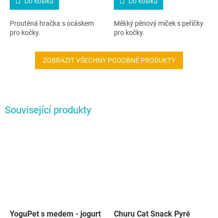
Do košíku
Do košíku
Proutěná hračka s ocáskem
Měkký pěnový míček s peříčky
pro kočky.
pro kočky.
ZOBRAZIT VŠECHNY PODOBNÉ PRODUKTY
Související produkty
YoguPet s medem - jogurt
Churu Cat Snack Pyré