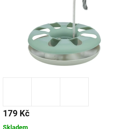
179 Kč
Měrná
Skladem
cena: