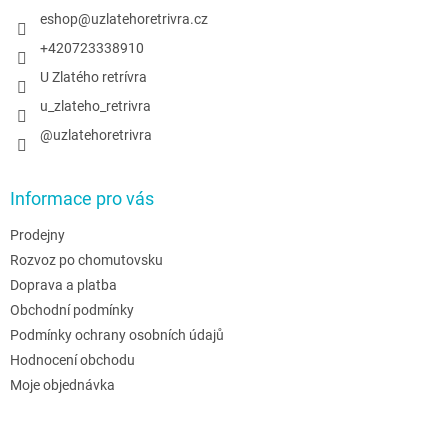
í
eshop
@
uzlatehoretrivra.cz
+420723338910
U Zlatého retrívra
u_zlateho_retrivra
@uzlatehoretrivra
Informace pro vás
Prodejny
Rozvoz po chomutovsku
Doprava a platba
Obchodní podmínky
Podmínky ochrany osobních údajů
Hodnocení obchodu
Moje objednávka