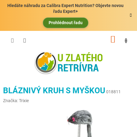
Přejít
Hledáte náhradu za Calibra Expert Nutrition? Objevte novou
na
řadu Expert+
obsah
Prohlédnout řadu
NÁKUP
KOŠÍK
BLÁZNIVÝ KRUH S MYŠKOU
018811
Značka:
Trixie