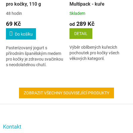
pro kočky, 110 g
Multipack - kuře
48 hodin
Skladem
69 Kč
289 Kč
od
DETAIL
Do košíku
Výběr oblíbených kuřecích
Pasterizovaný jogurt s
pochoutek pro kočky všech
přírodním španělským medem
věkových kategorií.
pro kočky je zdravou svačinkou
s neodolatelnou chutí.
ZOBRAZIT VŠECHNY SOUVISEJÍCÍ PRODUKTY
Z
á
p
a
Kontakt
t