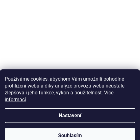
Používáme cookies, abychom Vám umožnili pohodlné
prohlížení webu a díky analýze provozu webu neustále
zlepšovali jeho funkce, výkon a použitelnost.
Více
informací
Vytvořil Shoptet
Nastavení
Copyright 2026
U Zlatého retrívra.cz
. Všechna práva vyhrazena.
Souhlasím
Upravit nastavení cookies