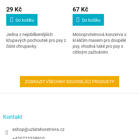
29 Kč
67 Kč
Do košíku
Do košíku
Jedna z nejoblíbenějších
Monoproteinová konzerva s
křupavých pochoutek pro psy z
králičím masem pro dospělé
čisté chrupavky.
psy, vhodná také pro psy s
citlivým zažíváním.
ZOBRAZIT VŠECHNY SOUVISEJÍCÍ PRODUKTY
Z
á
p
a
Kontakt
t
í
eshop
@
uzlatehoretrivra.cz
+420723338910