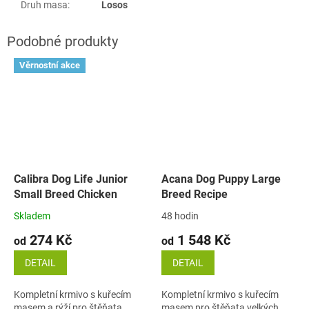
Druh masa
:
Losos
Věrnostní akce
Calibra Dog Life Junior
Acana Dog Puppy Large
Small Breed Chicken
Breed Recipe
Skladem
48 hodin
274 Kč
1 548 Kč
od
od
DETAIL
DETAIL
Kompletní krmivo s kuřecím
Kompletní krmivo s kuřecím
masem a rýží pro štěňata
masem pro štěňata velkých