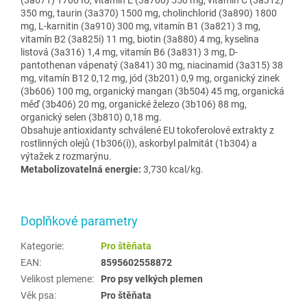
350 mg, taurin (3a370) 1500 mg, cholinchlorid (3a890) 1800
mg, L-karnitin (3a910) 300 mg, vitamín B1 (3a821) 3 mg,
vitamín B2 (3a825i) 11 mg, biotin (3a880) 4 mg, kyselina
listová (3a316) 1,4 mg, vitamín B6 (3a831) 3 mg, D-
pantothenan vápenatý (3a841) 30 mg, niacinamid (3a315) 38
mg, vitamín B12 0,12 mg, jód (3b201) 0,9 mg, organický zinek
(3b606) 100 mg, organický mangan (3b504) 45 mg, organická
m
ěď (3b406) 20 mg, organick
é
železo (3b106) 88 mg,
organick
ý selen (3b810) 0,18 mg.
Obsahuje antioxidanty schválené EU
tokoferolové extrakty z
rostlinných olej
ů (1b306(i)), askorbyl palmit
át (1b304) a
výta
žek z rozmar
ýnu.
Metabolizovatelná energie
:
3,730 kcal/kg.
Doplňkové parametry
Kategorie
:
Pro štěňata
EAN
:
8595602558872
Velikost plemene
:
Pro psy velkých plemen
Věk psa
:
Pro štěňata