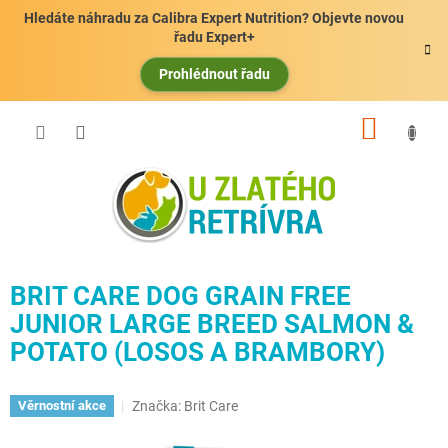
Přejít
Hledáte náhradu za Calibra Expert Nutrition? Objevte novou
na
řadu Expert+
obsah
Prohlédnout řadu
NÁKUP
KOŠÍK
BRIT CARE DOG GRAIN FREE
JUNIOR LARGE BREED SALMON &
POTATO (LOSOS A BRAMBORY)
Značka:
Brit Care
Věrnostní akce