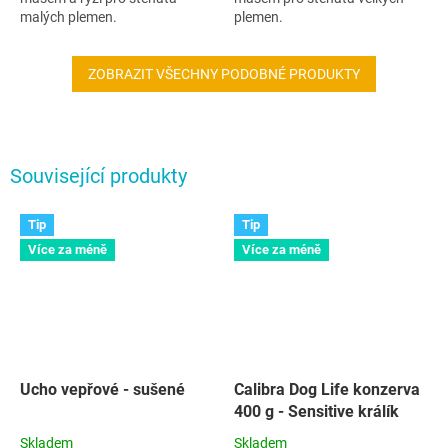
malých plemen.
plemen.
ZOBRAZIT VŠECHNY PODOBNÉ PRODUKTY
Související produkty
Tip
Tip
Více za méně
Více za méně
Ucho vepřové - sušené
Calibra Dog Life konzerva
400 g - Sensitive králík
Skladem
Skladem