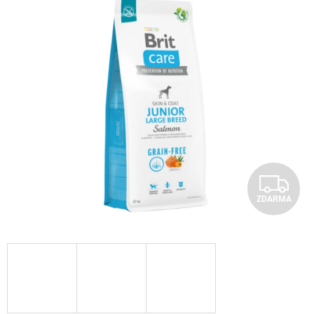
Z
ZDARMA
D
A
R
M