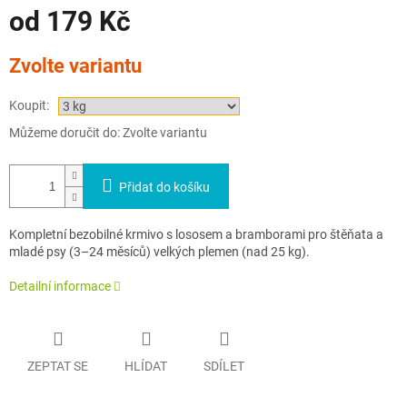
A
od
179 Kč
Měrná
Zvolte variantu
cena:
Koupit:
Můžeme doručit do:
Zvolte variantu
Přidat do košíku
Kompletní bezobiln
é krmivo s lososem a bramborami pro
štěňata a
mlad
é psy (3
–24 m
ěs
íc
ů) velk
ých plemen (nad 25 kg)
.
Detailní informace
ZEPTAT SE
HLÍDAT
SDÍLET