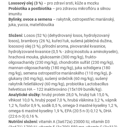
Lososový olej (3 %)
– pro zdrav
í srsti, k
ůže a mozku
Probiotika a postbiotika
– pro zdravou mikrofl
óru a silnou
imunitu
Bylinky, ovoce a semena
– rakytn
ík, ostropest
řec mari
ánský,
juka, yucca, mate
ř
ídou
ška
Složen
í
:
Losos (52 %) (dehydrovaný losos, hydrolyzovaný
losos), brambory (26 %), ku
řec
í tuk, su
šen
á jable
čn
á du
žina,
lososov
ý olej (3 %), p
ř
írodní aroma, pivovarské kvasnice,
hydrolyzované kvasnice (0,5 % - zdroj inositolu a aminokyselin),
hrachová mouka, glukosamin (300 mg/kg), frukto-
oligosacharidy (230 mg/kg), chondroitin sulfát (230 mg/kg),
mannan-oligosacharidy (180 mg/kg), juka schidigera (180
mg/kg), semena ostropest
řce mari
ánského (110 mg/kg),
β-
glukany (60 mg/kg), su
šen
ý srde
čn
ík (60 mg/kg), su
šen
ý
rakytník
řešetl
ákový (60 mg/kg), probiotika Lactobacillus
helveticus HA
– 122 inaktivov
áno (15x109 bun
ěk/kg).
Analytick
é slo
žky:
hrub
ý protein 28,0 %, hrubý tuk 15,0 %,
vlhkost 10,0 %, hrubý popel 7,0 %, hrubá vláknina 3,2 %, vápník
1,2 %, fosfor 0,9 %, sodík 0,5 %, omega-3 mastné kyseliny 1,2 %,
omega-6 mastné kyseliny 1,9 %, EPA (20:5 n-3) 0,12 %, DHA
(22:6 n-3) 0,16 %.
Nutri
čn
í slo
žen
í
:
vitamín A (3a672a) 23000 IU, vitamín D3
(3a671) 1700 IU, vitamín E (3a700) 550 mg, vitamín C (3a312)