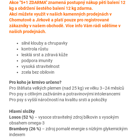
Akce "5+1 ZDARMA" znamená postupný nákup pěti balení 12
kg a obdržení šestého balení 12 kg zdarma.
Akci můžete využít v našich kamenných prodejnách v
Chomutově a Jirkově a platí pouze pro registrované
zákazníky v našem obchodě. Více info Vám rádi sdělíme v
našich prodejnách.
silné klouby a chrupavky
kontrola růstu
lesklá srst a zdravá kůže
podpora imunity
vysoká stravitelnost
zcela bez obilovin
Pro koho je krmivo ur
čeno?
Pro štěňata velk
ých plemen (nad 25 kg) ve v
ěku 3
–24 m
ěs
íc
ů
Pro psy s citliv
ým za
ž
íváním a potravinovými intolerancemi
Pro psy s vy
šš
í náro
čnost
í na kvalitu srsti a poko
žky
Hlavn
í slo
žky
Losos (52 %)
– vysoce straviteln
ý zdroj bílkovin s vysokým
obsahem omega-3
Brambory (26 %)
– zdroj pomal
é energie s nízkým glykemickým
indexem