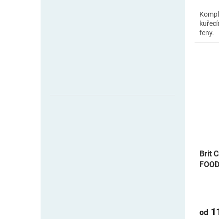
Komple
kuřecí
feny.
Brit 
FOOD
11
od