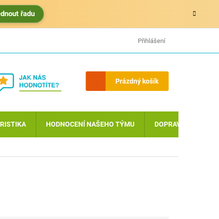
édnout řadu
HODNOCENÍ OBCHODU
MOJE OBJEDNÁVKA
Přihlášení
Nákupní
Prázdný košík
košík
RISTIKA
HODNOCENÍ NAŠEHO TÝMU
DOPRAVA A PLATBA