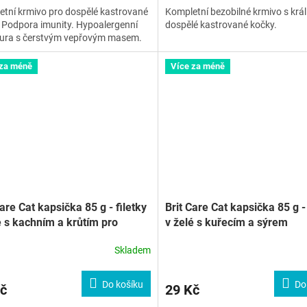
tní krmivo pro dospělé kastrované
Kompletní bezobilné krmivo s krá
 Podpora imunity. Hypoalergenní
dospělé kastrované kočky.
tura s čerstvým vepřovým masem.
 za méně
Více za méně
Care Cat kapsička 85 g - filetky
Brit Care Cat kapsička 85 g - 
é s kachním a krůtím pro
v želé s kuřecím a sýrem
áty
Skladem
Do košíku
Do
č
29 Kč