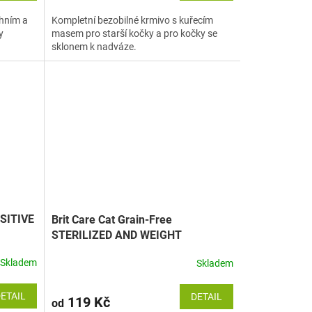
chním a
Kompletní bezobilné krmivo s kuřecím
y
masem pro starší kočky a pro kočky se
sklonem k nadváze.
NSITIVE
Brit Care Cat Grain-Free
STERILIZED AND WEIGHT
CONTROL
Skladem
Skladem
ETAIL
DETAIL
119 Kč
od