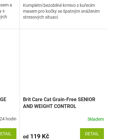
sosem a
Kompletní bezobilné krmivo s kuřecím
y s
masem pro kočky se špatným snážením
vých
stresových situací.
RGE
Brit Care Cat Grain-Free SENIOR
AND WEIGHT CONTROL
24 hodin
Skladem
ETAIL
DETAIL
119 Kč
od