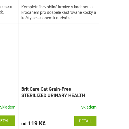
lososem
Kompletní bezobilné krmivo s kachnou a
ek.
krocanem pro dospělé kastrované kočky a
kočky se sklonem k nadváze.
Brit Care Cat Grain-Free
STERILIZED URINARY HEALTH
Skladem
Skladem
ETAIL
DETAIL
119 Kč
od