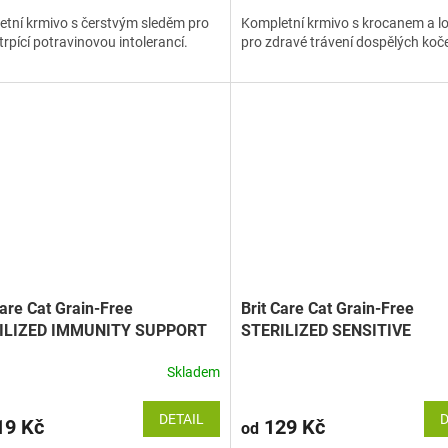
tní krmivo s čerstvým sleděm pro
Kompletní krmivo s krocanem a 
trpící potravinovou intolerancí.
pro zdravé trávení dospělých koč
Care Cat Grain-Free
Brit Care Cat Grain-Free
ILIZED IMMUNITY SUPPORT
STERILIZED SENSITIVE
Skladem
DETAIL
D
9 Kč
129 Kč
od