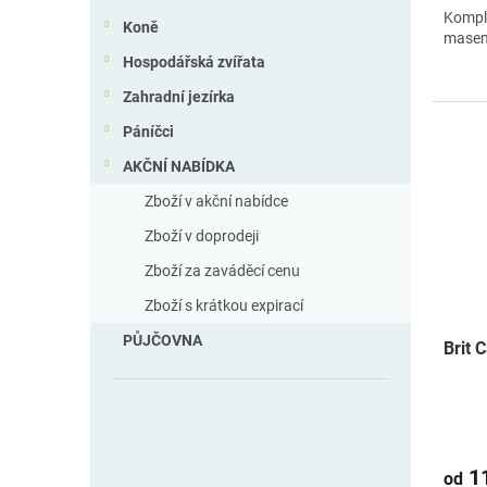
Komple
Koně
masem 
Hospodářská zvířata
Zahradní jezírka
Páníčci
AKČNÍ NABÍDKA
Zboží v akční nabídce
Zboží v doprodeji
Zboží za zaváděcí cenu
Zboží s krátkou expirací
PŮJČOVNA
Brit 
11
od