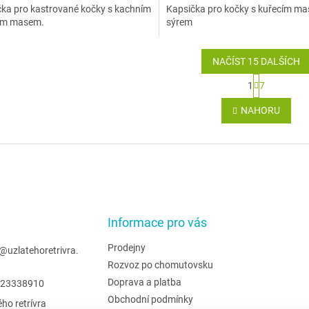
ka pro kastrované kočky s kachním
Kapsička pro kočky s kuřecím m
tím masem.
sýrem
NAČÍST 15 DALŠÍCH
S
1
7
t
O
r
v
NAHORU
á
l
n
á
k
d
o
a
v
c
á
í
n
p
í
r
Informace pro vás
v
k
y
Prodejny
@
uzlatehoretrivra.
v
Rozvoz po chomutovsku
ý
Doprava a platba
23338910
p
Obchodní podmínky
i
ého retrívra