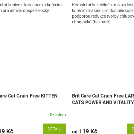
tní krmivo s krocanem a kuřecím
Kompletní bezobilné krmivo s lo
pro aktivní dospělé kočky.
kuřecím masem pro dospělé kočk
podporou redukce tvorby chlupo
chomáčků (bezoárů).
Care Cat Grain-Free KITTEN
Brit Care Cat Grain-Free LA
CATS POWER AND VITALITY
Skladem
DETAIL
D
9 Kč
119 Kč
od