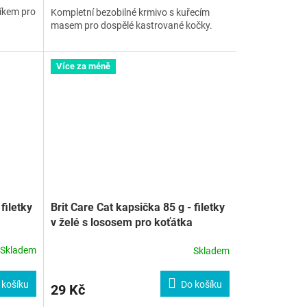
líkem pro
Kompletní bezobilné krmivo s kuřecím
masem pro dospělé kastrované kočky.
Více za méně
filetky
Brit Care Cat kapsička 85 g - filetky
v želé s lososem pro koťátka
Skladem
Skladem
 košíku
Do košíku
29 Kč