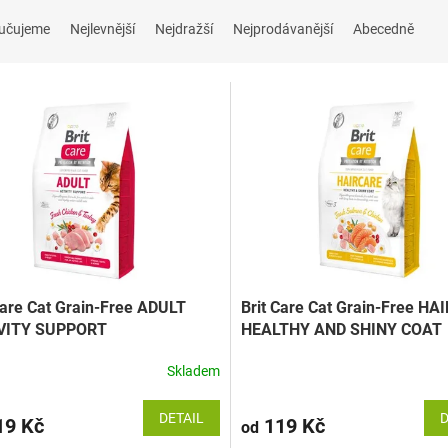
učujeme
Nejlevnější
Nejdražší
Nejprodávanější
Abecedně
Care Cat Grain-Free ADULT
Brit Care Cat Grain-Free H
VITY SUPPORT
HEALTHY AND SHINY COAT
Skladem
DETAIL
D
9 Kč
119 Kč
od