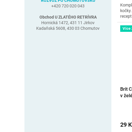
ROZVOZ PO CHOMUTOVSKU
Komple
+420 720 020 043
kočky.
recep
Obchod U ZLATÉHO RETRÍVRA
Hornická 1472, 431 11 Jirkov
Kadaňská 5608, 430 03 Chomutov
Více
Brit 
v žel
kastr
29 K