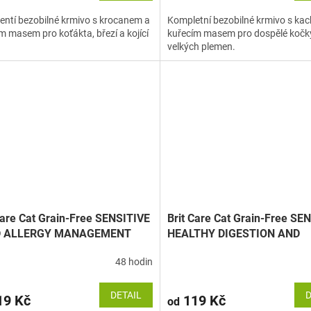
ntí bezobilné krmivo s krocanem a
Kompletní bezobilné krmivo s ka
m masem pro koťákta, březí a kojící
kuřecím masem pro dospělé kočk
velkých plemen.
Care Cat Grain-Free SENSITIVE
Brit Care Cat Grain-Free SE
 ALLERGY MANAGEMENT
HEALTHY DIGESTION AND
DELICATE TASTE
48 hodin
DETAIL
D
9 Kč
119 Kč
od