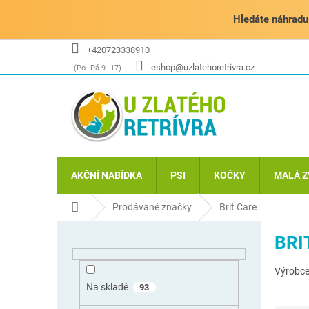
Přejít
na
Hledáte náhradu 
obsah
+420723338910
eshop@uzlatehoretrivra.cz
AKČNÍ NABÍDKA
PSI
KOČKY
MALÁ Z
Domů
Prodávané značky
Brit Care
P
BRI
o
s
Výrobce 
t
r
Na skladě
93
a