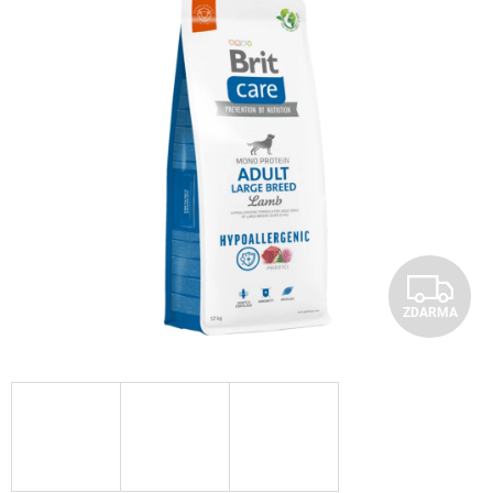
Z
ZDARMA
D
A
R
M