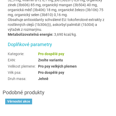
zinek (3b606) 85 mg, organický mangan (3b504) 40 mg,
organická měď (3b406) 18 mg, organické železo (3b106) 75
mg, organický selen (3b810) 0,16 mg.
Obsahuje antioxidanty schválené EU: tokoferolové extrakty z
rostlinných olejů (1b306(i)), askorbyl palmitát (1b304) a
výtažek z rozmarýnu.
Metabolizovatelná energie:
3,690 kcal/kg.
Doplňkové parametry
Kategorie
:
Pro dospělé psy
EAN
:
Zvolte variantu
Velikost plemene
:
Pro psy velkých plemen
Věk psa
:
Pro dospělé psy
Druh masa
:
Jehně
Věrnostní akce