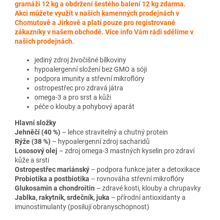
gramáži 12 kg a obdržení šestého balení 12 kg zdarma.
Akci můžete využít v našich kamenných prodejnách v
Chomutově a Jirkově a platí pouze pro registrované
zákazníky v našem obchodě. Více info Vám rádi sdělíme v
našich prodejnách.
jediný zdroj živočišné bílkoviny
hypoalergenní složení bez GMO a sóji
podpora imunity a střevní mikroflóry
ostropestřec pro zdravá játra
omega-3 a pro srst a kůži
péče o klouby a pohybový aparát
Hlavní složky
Jehněčí (40 %)
– lehce stravitelný a chutný protein
Rýže (38 %)
– hypoalergenní zdroj sacharidů
Lososový olej
– zdroj omega-3 mastných kyselin pro zdraví
kůže a srsti
Ostropestřec mariánský
– podpora funkce jater a detoxikace
Probiotika a postbiotika
– rovnováha střevní mikroflóry
Glukosamin a chondroitin
– zdravé kosti, klouby a chrupavky
Jablka, rakytník, srdečník, juka
– přírodní antioxidanty a
imunostimulanty (posilují obranyschopnost)