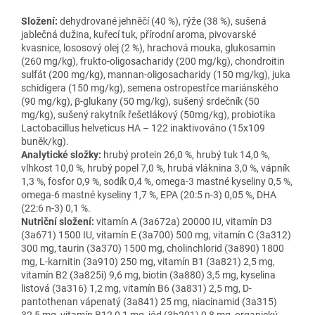
Složení:
dehydrované jehněčí (40 %), rýže (38 %), sušená
jablečná dužina, kuřecí tuk, přírodní aroma, pivovarské
kvasnice, lososový olej (2 %), hrachová mouka, glukosamin
(260 mg/kg), frukto-oligosacharidy (200 mg/kg), chondroitin
sulfát (200 mg/kg), mannan-oligosacharidy (150 mg/kg), juka
schidigera (150 mg/kg), semena ostropestřce mariánského
(90 mg/kg), β-glukany (50 mg/kg), sušený srdečník (50
mg/kg), sušený rakytník řešetlákový (50mg/kg), probiotika
Lactobacillus helveticus HA – 122 inaktivováno (15x109
buněk/kg).
Analytické složky:
hrubý protein 26,0 %, hrubý tuk 14,0 %,
vlhkost 10,0 %, hrubý popel 7,0 %, hrubá vláknina 3,0 %, vápník
1,3 %, fosfor 0,9 %, sodík 0,4 %, omega-3 mastné kyseliny 0,5 %,
omega-6 mastné kyseliny 1,7 %, EPA (20:5 n-3) 0,05 %, DHA
(22:6 n-3) 0,1 %.
Nutriční složení:
vitamín A (3a672a) 20000 IU, vitamín D3
(3a671) 1500 IU, vitamín E (3a700) 500 mg, vitamín C (3a312)
300 mg, taurin (3a370) 1500 mg, cholinchlorid (3a890) 1800
mg, L-karnitin (3a910) 250 mg, vitamín B1 (3a821) 2,5 mg,
vitamín B2 (3a825i) 9,6 mg, biotin (3a880) 3,5 mg, kyselina
listová (3a316) 1,2 mg, vitamín B6 (3a831) 2,5 mg, D-
pantothenan vápenatý (3a841) 25 mg, niacinamid (3a315)
32,5 mg, vitamín B12 0,1 mg, jód (3b201) 0,8 mg, organický