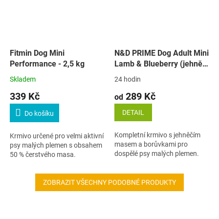
Fitmin Dog Mini
N&D PRIME Dog Adult Mini
Performance - 2,5 kg
Lamb & Blueberry (jehně a
borůvky)
Skladem
24 hodin
339 Kč
289 Kč
od
DETAIL
Do košíku
Kompletní krmivo s jehněčím
Krmivo určené pro velmi aktivní
masem a borůvkami pro
psy malých plemen s obsahem
dospělé psy malých plemen.
50 % čerstvého masa.
ZOBRAZIT VŠECHNY PODOBNÉ PRODUKTY