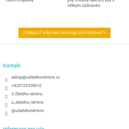
citlivým zažíváním.
ZOBRAZIT VŠECHNY SOUVISEJÍCÍ PRODUKTY
Z
á
p
a
Kontakt
t
í
eshop
@
uzlatehoretrivra.cz
+420723338910
U Zlatého retrívra
u_zlateho_retrivra
@uzlatehoretrivra
Informace pro vás