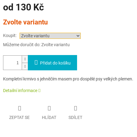
A
od
130 Kč
Měrná
Zvolte variantu
cena:
Koupit:
Můžeme doručit do:
Zvolte variantu
Přidat do košíku
Kompletní krmivo s jehněčím masem pro dospělé psy velkých plemen.
Detailní informace
ZEPTAT SE
HLÍDAT
SDÍLET