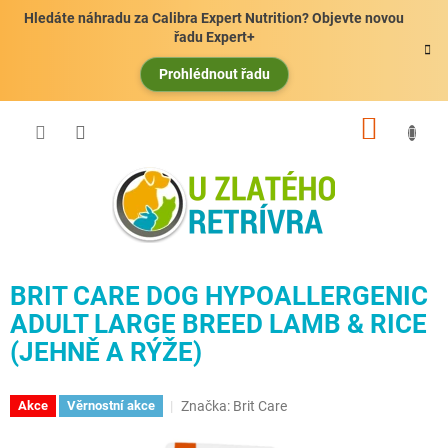
Přejít
Hledáte náhradu za Calibra Expert Nutrition? Objevte novou
na
řadu Expert+
obsah
Prohlédnout řadu
NÁKUP
KOŠÍK
BRIT CARE DOG HYPOALLERGENIC
ADULT LARGE BREED LAMB & RICE
(JEHNĚ A RÝŽE)
Značka:
Brit Care
Akce
Věrnostní akce