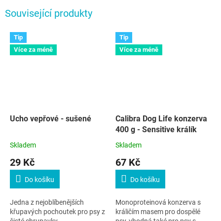
Související produkty
Tip
Tip
Více za méně
Více za méně
Ucho vepřové - sušené
Calibra Dog Life konzerva
400 g - Sensitive králík
Skladem
Skladem
29 Kč
67 Kč
Do košíku
Do košíku
Jedna z nejoblíbenějších
Monoproteinová konzerva s
křupavých pochoutek pro psy z
králičím masem pro dospělé
čisté chrupavky.
psy, vhodná také pro psy s