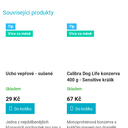
Související produkty
Tip
Tip
Více za méně
Více za méně
Ucho vepřové - sušené
Calibra Dog Life konzerva
400 g - Sensitive králík
Skladem
Skladem
29 Kč
67 Kč
Do košíku
Do košíku
Jedna z nejoblíbenějších
Monoproteinová konzerva s
křupavých pochoutek pro psy z
králičím masem pro dospělé