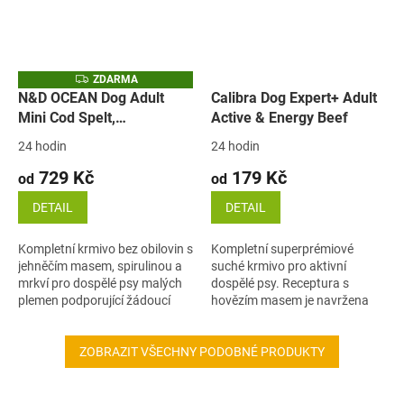
Z
ZDARMA
D
N&D OCEAN Dog Adult
Calibra Dog Expert+ Adult
A
Mini Cod Spelt,
Active & Energy Beef
R
M
Oats&Orange (treska,
A
24 hodin
24 hodin
špalda, oves a pomeranč)
729 Kč
179 Kč
od
od
DETAIL
DETAIL
Kompletní krmivo bez obilovin s
Kompletní superprémiové
jehněčím masem, spirulinou a
suché krmivo pro aktivní
mrkví pro dospělé psy malých
dospělé psy. Receptura s
plemen podporující žádoucí
hovězím masem je navržena
zbarvení.
pro psy se zvýšenými
energetickými nároky při
ZOBRAZIT VŠECHNY PODOBNÉ PRODUKTY
sportu, tréninku nebo vyšší...