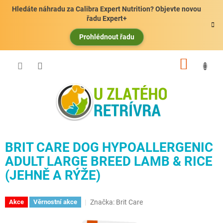
Přejít
Hledáte náhradu za Calibra Expert Nutrition? Objevte novou
na
řadu Expert+
obsah
Prohlédnout řadu
NÁKUP
KOŠÍK
BRIT CARE DOG HYPOALLERGENIC
ADULT LARGE BREED LAMB & RICE
(JEHNĚ A RÝŽE)
Značka:
Brit Care
Akce
Věrnostní akce