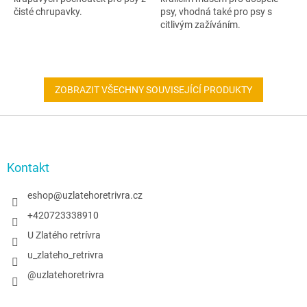
čisté chrupavky.
psy, vhodná také pro psy s
citlivým zažíváním.
ZOBRAZIT VŠECHNY SOUVISEJÍCÍ PRODUKTY
Z
á
p
a
Kontakt
t
í
eshop
@
uzlatehoretrivra.cz
+420723338910
U Zlatého retrívra
u_zlateho_retrivra
@uzlatehoretrivra