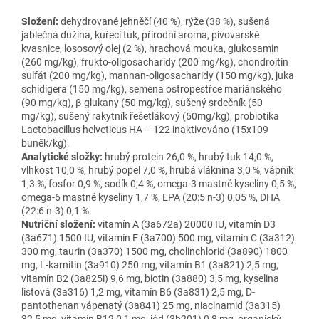
Složení:
dehydrované jehněčí (40 %), rýže (38 %), sušená
jablečná dužina, kuřecí tuk, přírodní aroma, pivovarské
kvasnice, lososový olej (2 %), hrachová mouka, glukosamin
(260 mg/kg), frukto-oligosacharidy (200 mg/kg), chondroitin
sulfát (200 mg/kg), mannan-oligosacharidy (150 mg/kg), juka
schidigera (150 mg/kg), semena ostropestřce mariánského
(90 mg/kg), β-glukany (50 mg/kg), sušený srdečník (50
mg/kg), sušený rakytník řešetlákový (50mg/kg), probiotika
Lactobacillus helveticus HA – 122 inaktivováno (15x109
buněk/kg).
Analytické složky:
hrubý protein 26,0 %, hrubý tuk 14,0 %,
vlhkost 10,0 %, hrubý popel 7,0 %, hrubá vláknina 3,0 %, vápník
1,3 %, fosfor 0,9 %, sodík 0,4 %, omega-3 mastné kyseliny 0,5 %,
omega-6 mastné kyseliny 1,7 %, EPA (20:5 n-3) 0,05 %, DHA
(22:6 n-3) 0,1 %.
Nutriční složení:
vitamín A (3a672a) 20000 IU, vitamín D3
(3a671) 1500 IU, vitamín E (3a700) 500 mg, vitamín C (3a312)
300 mg, taurin (3a370) 1500 mg, cholinchlorid (3a890) 1800
mg, L-karnitin (3a910) 250 mg, vitamín B1 (3a821) 2,5 mg,
vitamín B2 (3a825i) 9,6 mg, biotin (3a880) 3,5 mg, kyselina
listová (3a316) 1,2 mg, vitamín B6 (3a831) 2,5 mg, D-
pantothenan vápenatý (3a841) 25 mg, niacinamid (3a315)
32,5 mg, vitamín B12 0,1 mg, jód (3b201) 0,8 mg, organický