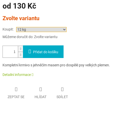
A
od
130 Kč
Měrná
Zvolte variantu
cena:
Koupit:
Můžeme doručit do:
Zvolte variantu
Přidat do košíku
Kompletní krmivo s jehněčím masem pro dospělé psy velkých plemen.
Detailní informace
ZEPTAT SE
HLÍDAT
SDÍLET