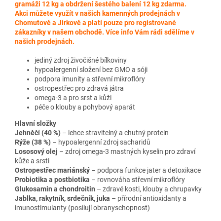
gramáži 12 kg a obdržení šestého balení 12 kg zdarma.
Akci můžete využít v našich kamenných prodejnách v
Chomutově a Jirkově a platí pouze pro registrované
zákazníky v našem obchodě. Více info Vám rádi sdělíme v
našich prodejnách.
jediný zdroj živočišné bílkoviny
hypoalergenní složení bez GMO a sóji
podpora imunity a střevní mikroflóry
ostropestřec pro zdravá játra
omega-3 a pro srst a kůži
péče o klouby a pohybový aparát
Hlavní složky
Jehněčí (40 %)
– lehce stravitelný a chutný protein
Rýže (38 %)
– hypoalergenní zdroj sacharidů
Lososový olej
– zdroj omega-3 mastných kyselin pro zdraví
kůže a srsti
Ostropestřec mariánský
– podpora funkce jater a detoxikace
Probiotika a postbiotika
– rovnováha střevní mikroflóry
Glukosamin a chondroitin
– zdravé kosti, klouby a chrupavky
Jablka, rakytník, srdečník, juka
– přírodní antioxidanty a
imunostimulanty (posilují obranyschopnost)