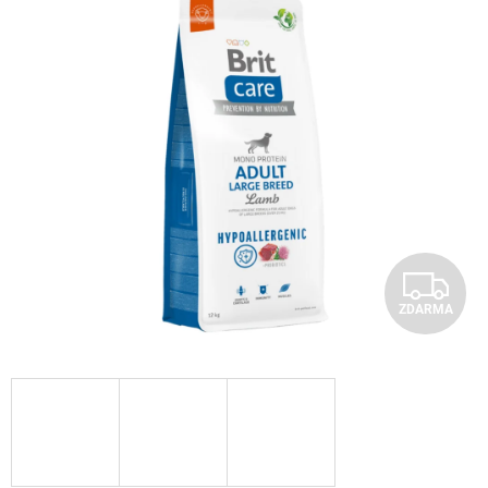
Z
ZDARMA
D
A
R
M