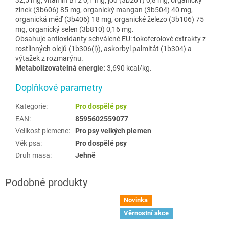
zinek (3b606) 85 mg, organický mangan (3b504) 40 mg,
organická měď (3b406) 18 mg, organické železo (3b106) 75
mg, organický selen (3b810) 0,16 mg.
Obsahuje antioxidanty schválené EU: tokoferolové extrakty z
rostlinných olejů (1b306(i)), askorbyl palmitát (1b304) a
výtažek z rozmarýnu.
Metabolizovatelná energie:
3,690 kcal/kg.
Doplňkové parametry
Kategorie
:
Pro dospělé psy
EAN
:
8595602559077
Velikost plemene
:
Pro psy velkých plemen
Věk psa
:
Pro dospělé psy
Druh masa
:
Jehně
Novinka
Věrnostní akce