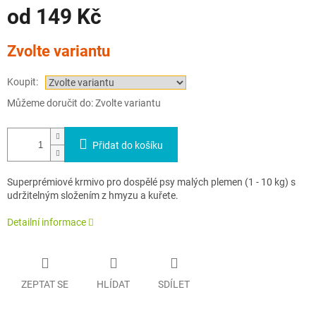
od
149 Kč
Měrná
Zvolte variantu
cena:
Koupit:
Můžeme doručit do:
Zvolte variantu
Přidat do košíku
Superpr
émiové krmivo pro dosp
ěl
é psy malých plemen (1 - 10 kg) s
udr
žiteln
ým slo
žen
ím z hmyzu a ku
řete.
Detailní informace
ZEPTAT SE
HLÍDAT
SDÍLET