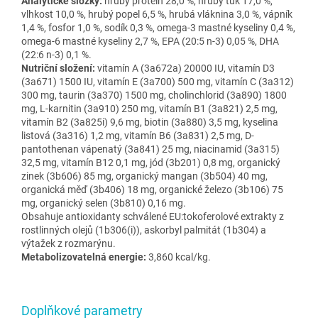
Analytick
é slo
žky:
hrub
ý protein 28,0 %, hrubý tuk 17,0 %,
vlhkost 10,0 %, hrubý popel 6,5 %, hrubá vláknina 3,0 %, vápník
1,4 %, fosfor 1,0 %, sodík 0,3 %, omega-3 mastné kyseliny 0,4 %,
omega-6 mastné kyseliny 2,7 %, EPA (20:5 n-3) 0,05 %, DHA
(22:6 n-3) 0,1 %.
Nutri
čn
í slo
žen
í
:
vitamín A (3a672a) 20000 IU, vitamín D3
(3a671) 1500 IU, vitamín E (3a700) 500 mg, vitamín C (3a312)
300 mg, taurin (3a370) 1500 mg, cholinchlorid (3a890) 1800
mg, L-karnitin (3a910) 250 mg, vitamín B1 (3a821) 2,5 mg,
vitamín B2 (3a825i) 9,6 mg, biotin (3a880) 3,5 mg, kyselina
listová (3a316) 1,2 mg, vitamín B6 (3a831) 2,5 mg, D-
pantothenan vápenatý (3a841) 25 mg, niacinamid (3a315)
32,5 mg, vitamín B12 0,1 mg, jód (3b201) 0,8 mg, organický
zinek (3b606) 85 mg, organický mangan (3b504) 40 mg,
organická m
ěď (3b406) 18 mg, organick
é
železo (3b106) 75
mg, organick
ý selen (3b810) 0,16 mg.
Obsahuje antioxidanty schválené EU
:
tokoferolové extrakty z
rostlinných olej
ů (1b306(i)), askorbyl palmit
át (1b304) a
výta
žek z rozmar
ýnu.
Metabolizovatelná energie
:
3,860 kcal/kg.
Doplňkové parametry