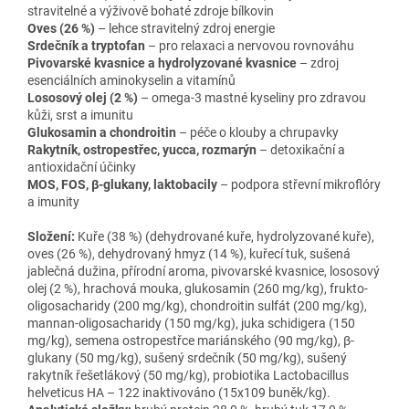
straviteln
é a vý
živově bohat
é zdroje bílkovin
Oves (26 %)
– lehce straviteln
ý zdroj energie
Srde
čn
ík a tryptofan
– pro relaxaci a nervovou rovnov
áhu
Pivovarské kvasnice a hydrolyzované kvasnice
– zdroj
esenci
álních aminokyselin a vitamín
ů
Lososov
ý olej (2 %)
– omega-3 mastn
é kyseliny pro zdravou
k
ůži, srst a imunitu
Glukosamin a chondroitin
– p
é
če o klouby a chrupavky
Rakytn
ík, ostropest
řec, yucca, rozmar
ýn
– detoxika
čn
í a
antioxida
čn
í ú
činky
MOS, FOS,
β-glukany, laktobacily
– podpora st
řevn
í mikroflóry
a imunity
Slo
žen
í
:
Ku
ře (38 %) (dehydrovan
é ku
ře, hydrolyzovan
é ku
ře),
oves (26 %), dehydrovan
ý hmyz (14 %), ku
řec
í tuk, su
šen
á
jable
čn
á du
žina, př
írodní aroma, pivovarské kvasnice, lososový
olej (2 %), hrachová mouka, glukosamin (260 mg/kg), frukto-
oligosacharidy (200 mg/kg), chondroitin sulfát (200 mg/kg),
mannan-oligosacharidy (150 mg/kg), juka schidigera (150
mg/kg), semena ostropest
řce mari
ánského (90 mg/kg),
β-
glukany (50 mg/kg), su
šen
ý srde
čn
ík (50 mg/kg), su
šen
ý
rakytník
řešetl
ákový (50 mg/kg), probiotika Lactobacillus
helveticus HA
– 122 inaktivov
áno (15x109 bun
ěk/kg).