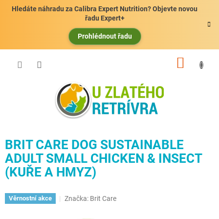
Přejít
Hledáte náhradu za Calibra Expert Nutrition? Objevte novou
na
řadu Expert+
obsah
Prohlédnout řadu
NÁKUP
KOŠÍK
BRIT CARE DOG SUSTAINABLE
ADULT SMALL CHICKEN & INSECT
(KUŘE A HMYZ)
Značka:
Brit Care
Věrnostní akce