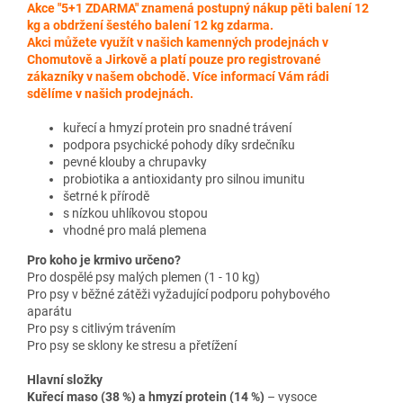
Akce "5+1 ZDARMA" znamená postupný nákup pěti balení 12
kg a obdržení šestého balení 12 kg zdarma.
Akci můžete využít v našich kamenných prodejnách v
Chomutově a Jirkově a platí pouze pro registrované
zákazníky v našem obchodě. Více informací Vám rádi
sdělíme v našich prodejnách.
ku
řec
í
a hmyz
í
protein pro snadn
é
tr
á
ven
í
podpora psychick
é
pohody d
í
ky srde
čn
í
ku
pevn
é
klouby a chrupavky
probiotika a antioxidanty pro silnou imunitu
šetrn
é
k p
ř
í
rod
ě
s n
í
zkou uhl
í
kovou stopou
vhodn
é
pro mal
á
plemena
Pro koho je krmivo ur
čeno?
Pro dospěl
é psy malých plemen (1 - 10 kg)
Pro psy v b
ěžn
é zát
ěži vyžaduj
ící podporu pohybového
aparátu
Pro psy s citlivým trávením
Pro psy se sklony ke stresu a p
řet
í
žen
í
Hlavní slo
žky
Kuřec
í maso (38 %) a hmyzí protein (14 %)
– vysoce