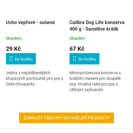
Ucho vepřové - sušené
Calibra Dog Life konzerva
400 g - Sensitive králík
Skladem
Skladem
29 Kč
67 Kč
Do košíku
Do košíku
Jedna z nejoblíbenějších
Monoproteinová konzerva s
křupavých pochoutek pro psy z
králičím masem pro dospělé
čisté chrupavky.
psy, vhodná také pro psy s
citlivým zažíváním.
ZOBRAZIT VŠECHNY SOUVISEJÍCÍ PRODUKTY
Z