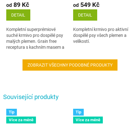
89 Kč
549 Kč
od
od
DETAIL
DETAIL
Kompletní superprémiové
Kompletní krmivo pro aktivní
suché krmivo pro dospělé psy
dospělé psy všech plemen a
malých plemen. Grain free
velíkostí.
receptura s kachním masem a
kvalitními živočišnými proteiny
poskytuje vyváženou a
chutnou výživu...
ZOBRAZIT VŠECHNY PODOBNÉ PRODUKTY
Související produkty
Tip
Tip
Více za méně
Více za méně