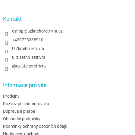
á
p
a
Kontakt
t
í
eshop
@
uzlatehoretrivra.cz
+420723338910
U Zlatého retrívra
u_zlateho_retrivra
@uzlatehoretrivra
Informace pro vás
Prodejny
Rozvoz po chomutovsku
Doprava a platba
Obchodní podmínky
Podmínky ochrany osobních údajů
Hodnocení obchodu