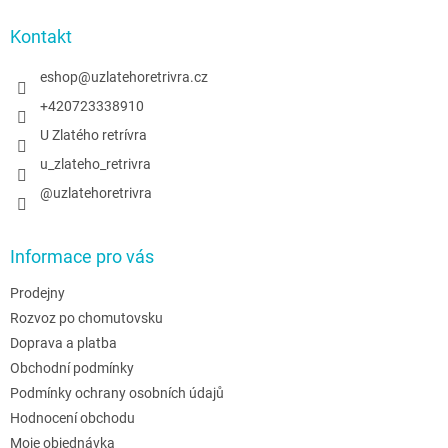
p
a
Kontakt
t
í
eshop
@
uzlatehoretrivra.cz
+420723338910
U Zlatého retrívra
u_zlateho_retrivra
@uzlatehoretrivra
Informace pro vás
Prodejny
Rozvoz po chomutovsku
Doprava a platba
Obchodní podmínky
Podmínky ochrany osobních údajů
Hodnocení obchodu
Moje objednávka