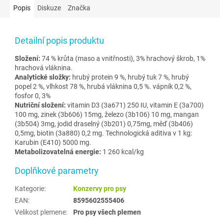
Popis
Diskuze
Značka
Detailní popis produktu
Složení:
74 % krůta (maso a vnitřnosti), 3% hrachový škrob, 1%
hrachová vláknina.
Analytické složky:
hrubý protein 9 %, hrubý tuk 7 %, hrubý
popel 2 %, vlhkost 78 %, hrubá vláknina 0,5 %. vápník 0,2 %,
fosfor 0, 3%
Nutriční složení:
vitamin D3 (3a671) 250 IU, vitamin E (3a700)
100 mg, zinek (3b606) 15mg, železo (3b106) 10 mg, mangan
(3b504) 3mg, jodid draselný (3b201) 0,75mg, měď (3b406)
0,5mg, biotin (3a880) 0,2 mg. Technologická aditiva v 1 kg:
Karubin (E410) 5000 mg.
Metabolizovatelná energie:
1 260 kcal/kg
Doplňkové parametry
Kategorie
:
Konzervy pro psy
EAN
:
8595602555406
Velikost plemene
:
Pro psy všech plemen