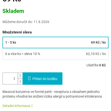
Měrná
Skladem
cena:
Můžeme doručit do:
11.8.2026
Množstevní sleva
1 - 5 ks
69 Kč
/ ks
6 a více ks = sleva 10 %
62,10 Kč
/ ks
Ušetříte
0 Kč
Přidat do košíku
Masová konzerva ve formě paté - receptura s obsahem jednoho
proteinu vhodná ke snížení rizika alergií a potravinové intolerance.
Detailní informace