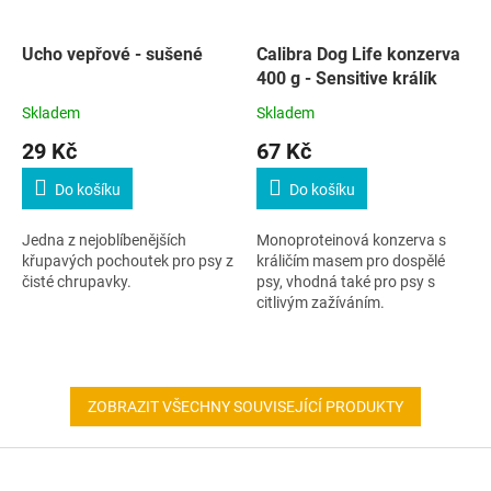
Ucho vepřové - sušené
Calibra Dog Life konzerva
400 g - Sensitive králík
Skladem
Skladem
29 Kč
67 Kč
Do košíku
Do košíku
Jedna z nejoblíbenějších
Monoproteinová konzerva s
křupavých pochoutek pro psy z
králičím masem pro dospělé
čisté chrupavky.
psy, vhodná také pro psy s
citlivým zažíváním.
ZOBRAZIT VŠECHNY SOUVISEJÍCÍ PRODUKTY
Z
á