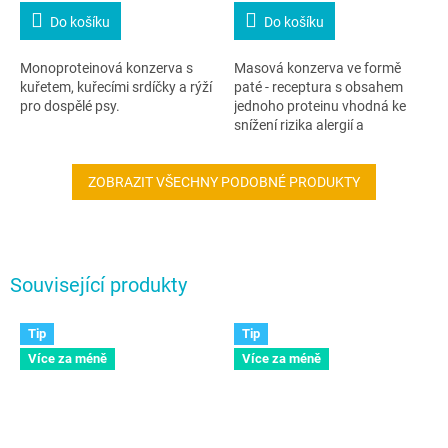
Do košíku
Do košíku
Monoproteinová konzerva s
Masová konzerva ve formě
kuřetem, kuřecími srdíčky a rýží
paté - receptura s obsahem
pro dospělé psy.
jednoho proteinu vhodná ke
snížení rizika alergií a
potravinové intolerance.
ZOBRAZIT VŠECHNY PODOBNÉ PRODUKTY
Související produkty
Tip
Tip
Více za méně
Více za méně