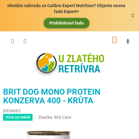
Přejít
Hledáte náhradu za Calibra Expert Nutrition? Objevte novou
na
řadu Expert+
obsah
Prohlédnout řadu
NÁKUP
KOŠÍK
BRIT DOG MONO PROTEIN
KONZERVA 400 - KRŮTA
0034663
Značka:
Brit Care
Více za méně