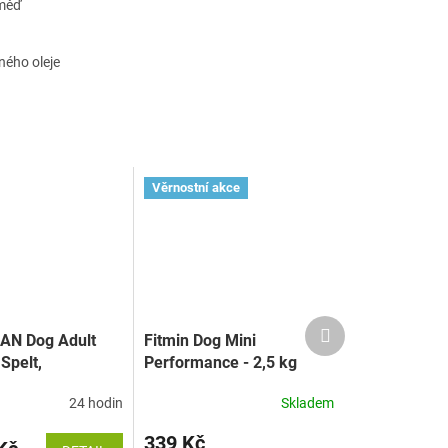
 měď
ného oleje
Věrnostní akce
Další
AN Dog Adult
Fitmin Dog Mini
produkt
Spelt,
Performance - 2,5 kg
nge (treska,
24 hodin
Skladem
oves a pomeranč)
339 Kč