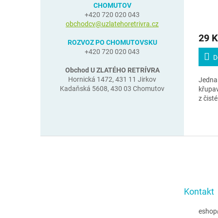
CHOMUTOV
+420 720 020 043
obchodcv@uzlatehoretrivra.cz
29 K
ROZVOZ PO CHOMUTOVSKU
+420 720 020 043
D
Obchod U ZLATÉHO RETRÍVRA
Hornická 1472, 431 11 Jirkov
Jedna 
Kadaňská 5608, 430 03 Chomutov
křupa
z čist
Z
á
p
a
t
Kontakt
í
eshop