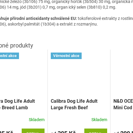
nické železo (3b106) 75 mg, organický hořčík (3b504) 30 mg, organická
06) 14 mg, jód (3b201) 0,7 mg, organ ický selen (3b810) 0,2 mg.
huje přírodní antioxidanty schválené EU:
tokoferolové extrakty z rostlin
06), askorbyl palmitát (1b304) a extrakt z rozmarýnu.
stní akce
Věrnostní akce
ra Dog Life Adult
Calibra Dog Life Adult
N&D OCE
e Breed Lamb
Large Fresh Beef
Mini Cod 
Oats&Ora
Skladem
Skladem
špalda, 