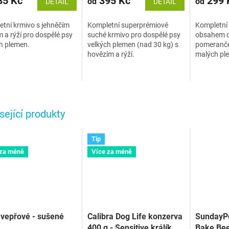
5 Kč
395 Kč
299 
od
od
DETAIL
DETAIL
tní krmivo s jehněčím
Kompletní superprémiové
Kompletní 
a rýží pro dospělé psy
suché krmivo pro dospělé psy
obsahem ob
h plemen.
velkých plemen (nad 30 kg) s
pomeranče
hovězím a rýží.
malých pl
sející produkty
Tip
 za méně
Více za méně
vepřové - sušené
Calibra Dog Life konzerva
SundayPe
400 g - Sensitive králík
Bake Bee