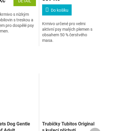
Kč
DETAIL
Do košíku
krmivo s nízkým
ilovin s treskou a
Krmivo určené pro velmi
m pro dospělé psy
aktivní psy malých plemen s
emen.
obsahem 50 % čerstvého
masa.
ts Dog Gentle
Trubičky Tubitos Original
f Adult
s kuřecí příchutí
Další