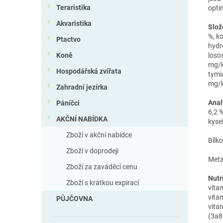
Teraristika
opti
Akvaristika
Slož
%, k
Ptactvo
hydr
loso
Koně
mg/k
Hospodářská zvířata
tymi
mg/k
Zahradní jezírka
Anal
Páníčci
6,2 %
AKČNÍ NABÍDKA
kyse
Zboží v akční nabídce
Bílk
Zboží v doprodeji
Meta
Zboží za zaváděcí cenu
Nutri
Zboží s krátkou expirací
vita
vita
PŮJČOVNA
vita
(3a8