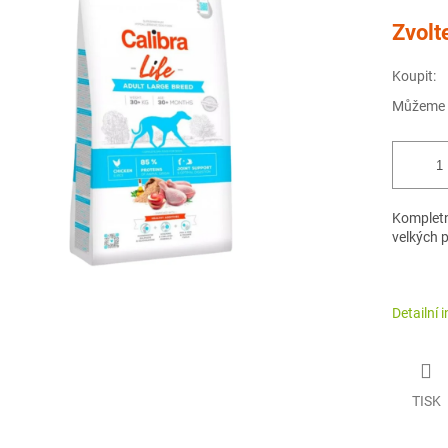
Měrná
Zvolt
cena:
Koupit:
Můžeme d
Kompletn
velkých 
Detailní 
TISK