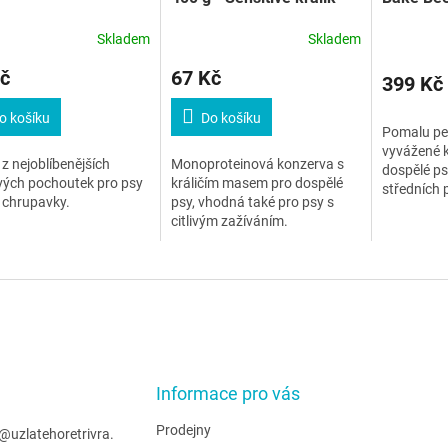
Small/M
Skladem
Skladem
č
67 Kč
399 Kč
o košíku
Do košíku
Pomalu pe
vyvážené k
z nejoblíbenějších
Monoproteinová konzerva s
dospělé ps
vých pochoutek pro psy
králičím masem pro dospělé
středních 
é chrupavky.
psy, vhodná také pro psy s
masem a z
citlivým zažíváním.
Informace pro vás
Prodejny
@
uzlatehoretrivra.