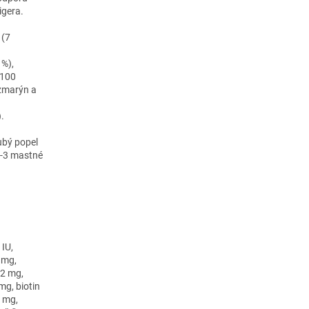
igera.
 (7
 %),
 100
ozmarýn a
).
ubý popel
ga-3 mastné
 IU,
 mg,
12 mg,
mg, biotin
0 mg,