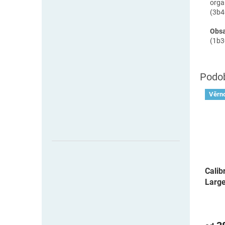
orga
(3b4
Obsa
(1b3
Věrno
Calib
Larg