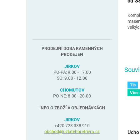
38
od
Komple
masem 
velkýc
PRODEJNÍ DOBA KAMENNÝCH
PRODEJEN
JIRKOV
Souvi
PO-PÁ: 9.00 - 17.00
SO: 9.00 - 12.00
Tip
CHOMUTOV
Více
PO-NE: 8.00 - 20.00
INFO O ZBOŽÍ A OBJEDNÁVKÁCH
JIRKOV
+420 723 338 910
obchod@uzlatehoretrivra.cz
Ucho 