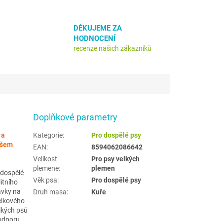
DĚKUJEME ZA
HODNOCENÍ
recenze našich zákazníků
Doplňkové parametry
 a
Kategorie
:
Pro dospělé psy
ašem
EAN
:
8594062086642
Velikost
Pro psy velkých
plemene
:
plemen
 dospělé
Věk psa
:
Pro dospělé psy
itního
avky na
Druh masa
:
Kuře
elkového
lkých psů
podporu