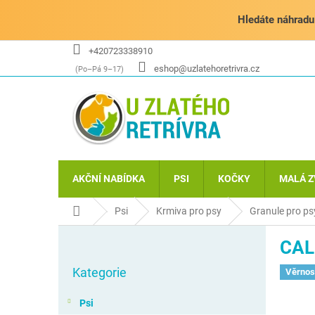
Přejít
na
Hledáte náhradu 
obsah
+420723338910
eshop@uzlatehoretrivra.cz
AKČNÍ NABÍDKA
PSI
KOČKY
MALÁ Z
Domů
Psi
Krmiva pro psy
Granule pro ps
P
CAL
o
Přeskočit
s
Kategorie
kategorie
Věrnos
t
r
Psi
a