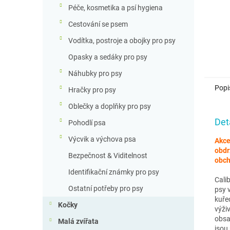
Péče, kosmetika a psí hygiena
Cestování se psem
Vodítka, postroje a obojky pro psy
Opasky a sedáky pro psy
Náhubky pro psy
Popi
Hračky pro psy
Oblečky a doplňky pro psy
Det
Pohodlí psa
Výcvik a výchova psa
Akce
obdr
Bezpečnost & Viditelnost
obch
Identifikační známky pro psy
Cali
Ostatní potřeby pro psy
psy 
kuře
Kočky
výži
obsa
Malá zvířata
jsou