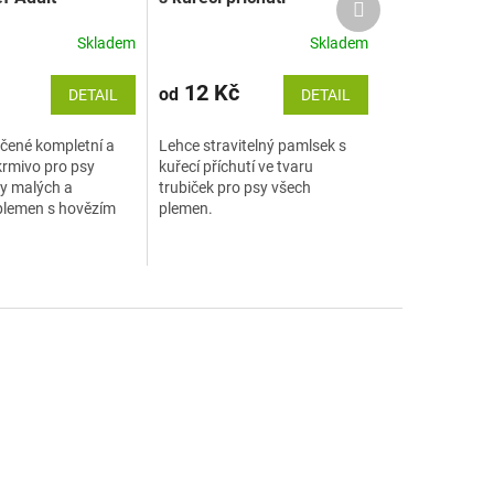
produkt
edium
Skladem
Skladem
12 Kč
od
DETAIL
DETAIL
čené kompletní a
Lehce stravitelný pamlsek s
rmivo pro psy
kuřecí příchutí ve tvaru
y malých a
trubiček pro psy všech
plemen s hovězím
plemen.
eleninou.