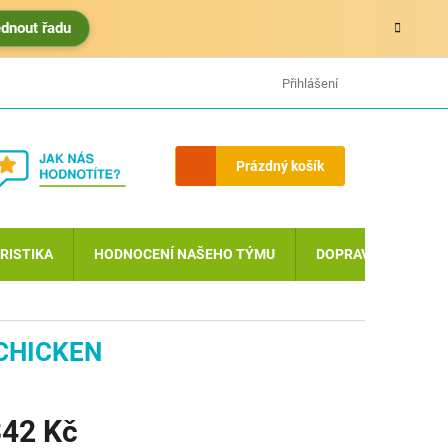
édnout řadu
HODNOCENÍ OBCHODU
MOJE OBJEDNÁVKA
Přihlášení
Nákupní
Prázdný košík
košík
RISTIKA
HODNOCENÍ NAŠEHO TÝMU
DOPRAVA A PLATBA
 CHICKEN
42 Kč