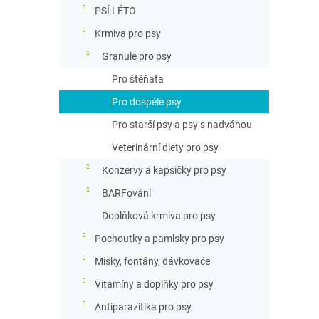
n
PSÍ LÉTO
n
Krmiva pro psy
í
p
Granule pro psy
a
Pro štěňata
n
e
Pro dospělé psy
l
Pro starší psy a psy s nadváhou
Veterinární diety pro psy
Konzervy a kapsičky pro psy
BARFování
Doplňková krmiva pro psy
Pochoutky a pamlsky pro psy
Misky, fontány, dávkovače
Vitamíny a doplňky pro psy
Antiparazitika pro psy