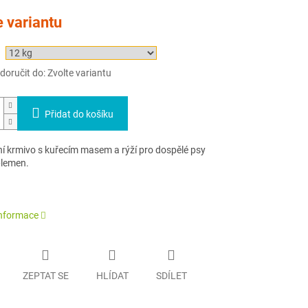
e variantu
oručit do:
Zvolte variantu
Přidat do košíku
í krmivo s kuřecím masem a rýží pro dospělé psy
plemen.
informace
ZEPTAT SE
HLÍDAT
SDÍLET