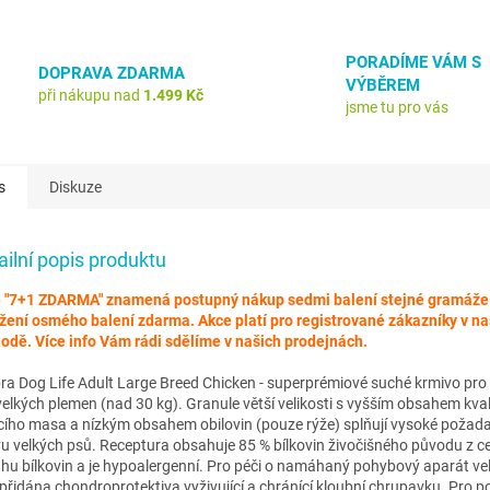
PORADÍME VÁM S
DOPRAVA ZDARMA
VÝBĚREM
při nákupu nad
1.499 Kč
jsme tu pro vás
s
Diskuze
ailní popis produktu
 "7+1 ZDARMA" znamená postupný nákup sedmi balení stejné gramáže
žení osmého balení zdarma. Akce platí pro registrované zákazníky v n
odě. Více info Vám rádi sdělíme v našich prodejnách.
bra Dog Life Adult Large Breed Chicken - superprémiové suché krmivo pro
velkých plemen (nad 30 kg). Granule větší velikosti s vyšším obsahem kval
cího masa a nízkým obsahem obilovin (pouze rýže) splňují vysoké požad
vu velkých psů. Receptura obsahuje 85 % bílkovin živočišného původu z c
hu bílkovin a je hypoalergenní. Pro péči o namáhaný pohybový aparát ve
 přidána chondroprotektiva vyživující a chránící kloubní chrupavku. Pro 