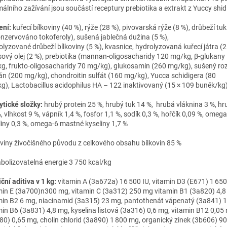
málního zažívání jsou součástí receptury prebiotika a extrakt z Yuccy shid
ení:
kuřecí bílkoviny (40 %), rýže (28 %), pivovarská rýže (8 %), drůbeží tuk
onzervováno tokoferoly), sušená jablečná dužina (5 %),
olyzované drůbeží bílkoviny (5 %), kvasnice, hydrolyzovaná kuřecí játra (2
sový olej (2 %), prebiotika (mannan-oligosacharidy 120 mg/kg, β-glukany
g, frukto-oligosacharidy 70 mg/kg), glukosamin (260 mg/kg), sušený r
án (200 mg/kg), chondroitin sulfát (160 mg/kg), Yucca schidigera (80
g), Lactobacillus acidophilus HA – 122 inaktivovaný (15 × 109 buněk/kg
ytické složky:
hrubý protein 25 %, hrubý tuk 14 %, hrubá vláknina 3 %, hr
, vlhkost 9 %, vápník 1,4 %, fosfor 1,1 %, sodík 0,3 %, hořčík 0,09 %, ome
liny 0,3 %, omega-6 mastné kyseliny 1,7 %
oviny živočišného původu z celkového obsahu bílkovin 85 %
bolizovatelná energie 3 750 kcal/kg
ční aditiva v 1 kg:
vitamin A (3a672a) 16 500 IU, vitamin D3 (E671) 1 650
min E (3a700)n300 mg, vitamin C (3a312) 250 mg vitamin B1 (3a820) 4,8
min B2 6 mg, niacinamid (3a315) 23 mg, pantothenát vápenatý (3a841) 
min B6 (3a831) 4,8 mg, kyselina listová (3a316) 0,6 mg, vitamin B12 0,05 
80) 0,65 mg, cholin chlorid (3a890) 1 800 mg, organický zinek (3b606) 9