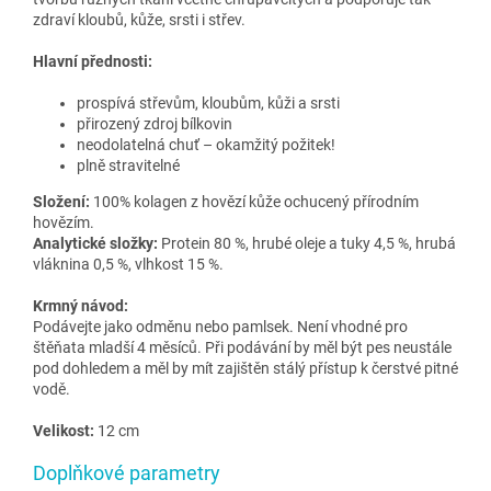
zdraví kloubů, kůže, srsti i střev.
Hlavní přednosti:
prospívá střevům, kloubům, kůži a srsti
přirozený zdroj bílkovin
neodolatelná chuť – okamžitý požitek!
plně stravitelné
Složení:
100% kolagen z hovězí kůže ochucený přírodním
hovězím.
Analytické složky:
Protein 80 %, hrubé oleje a tuky 4,5 %, hrubá
vláknina 0,5 %, vlhkost 15 %.
Krmný návod:
Podávejte jako odměnu nebo pamlsek. Není vhodné pro
štěňata mladší 4 měsíců. Při podávání by měl být pes neustále
pod dohledem a měl by mít zajištěn stálý přístup k čerstvé pitné
vodě.
Velikost:
12 cm
Doplňkové parametry