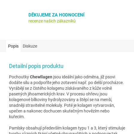
DĚKUJEME ZA HODNOCENÍ
recenze našich zákazníků
Popis
Diskuze
Detailní popis produktu
Pochoutky
Chewllagen
jsou ideální jako odměna, jíž psovi
dodáte sílu a podpoříte jeho zotavení např. po delší procházce.
Vyrábějí se z čistého kolagenu získávaného z kůže volně
pasených jihoamerických krav. V procesu ohřevu jsou
kolagenové bílkoviny hydrolyzovány a štěpí se na menší,
snadněji stravitelné molekuly. Poté je kolagen vytvarován,
upečen a nakonec dochucen skutečným hovězím nebo
kuřecím.
Pamlsky obsahují především kolagen typu 1 a 3, který stimuluje
tvorbu různých tkání včetně chrupavčitých a podporuje tak