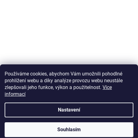
Používáme cookies, abychom Vám umožnili pohodlné
prohlížení webu a díky analýze provozu webu neustále
zlepšovali jeho funkce, výkon a použitelnost.
Více
informací
Vytvořil Shoptet
Nastavení
Copyright 2026
U Zlatého retrívra.cz
. Všechna práva vyhrazena.
Souhlasím
Upravit nastavení cookies