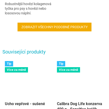
Robustnější hovězí kolagenová
tyčka pro psy s hovězí nebo
lososovou náplní.
ZOBRAZIT VŠECHNY PODOBNÉ PRODUKTY
Související produkty
Tip
Tip
Více za méně
Více za méně
Ucho vepřové - sušené
Calibra Dog Life konzerva