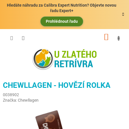
Přejít
Hledáte náhradu za Calibra Expert Nutrition? Objevte novou
na
řadu Expert+
obsah
Prohlédnout řadu
NÁKUP
KOŠÍK
CHEWLLAGEN - HOVĚZÍ ROLKA
0038902
Značka:
Chewllagen