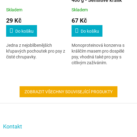
400 g - Sensitive králík
Skladem
Skladem
29 Kč
67 Kč
Do košíku
Do košíku
Jedna z nejoblíbenějších
Monoproteinová konzerva s
křupavých pochoutek pro psy z
králičím masem pro dospělé
čisté chrupavky.
psy, vhodná také pro psy s
citlivým zažíváním.
ZOBRAZIT VŠECHNY SOUVISEJÍCÍ PRODUKTY
Z
á
p
a
Kontakt
t