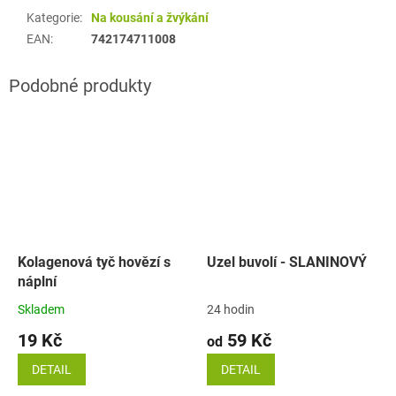
Kategorie
:
Na kousání a žvýkání
EAN
:
742174711008
Kolagenová tyč hovězí s
Uzel buvolí - SLANINOVÝ
náplní
Skladem
24 hodin
19 Kč
59 Kč
od
DETAIL
DETAIL