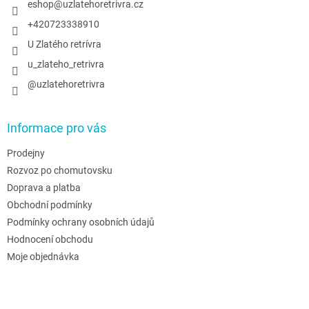
í
eshop
@
uzlatehoretrivra.cz
+420723338910
U Zlatého retrívra
u_zlateho_retrivra
@uzlatehoretrivra
Informace pro vás
Prodejny
Rozvoz po chomutovsku
Doprava a platba
Obchodní podmínky
Podmínky ochrany osobních údajů
Hodnocení obchodu
Moje objednávka