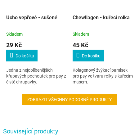
Ucho vepřové - sušené
Chewllagen - kuřecí rolka
Skladem
Skladem
29 Kč
45 Kč
Do košíku
Do košíku
Jedna z nejoblíbenějších
Kolagenový žvýkací pamlsek
křupavých pochoutek pro psy z
pro psy ve tvaru rolky s kuřecím
čisté chrupavky.
masem.
ZOBRAZIT VŠECHNY PODOBNÉ PRODUKTY
Související produkty