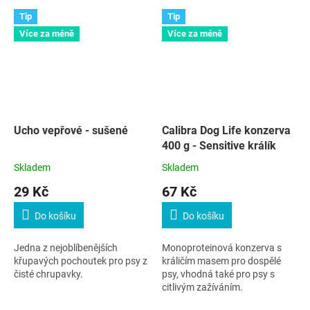
Tip
Tip
Více za méně
Více za méně
Ucho vepřové - sušené
Calibra Dog Life konzerva
400 g - Sensitive králík
Skladem
Skladem
29 Kč
67 Kč
Do košíku
Do košíku
Jedna z nejoblíbenějších
Monoproteinová konzerva s
křupavých pochoutek pro psy z
králičím masem pro dospělé
čisté chrupavky.
psy, vhodná také pro psy s
citlivým zažíváním.