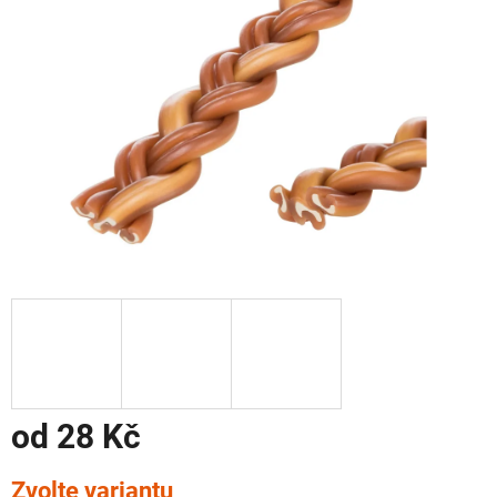
od
28 Kč
Měrná
Zvolte variantu
cena: