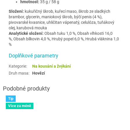
hmotnost:
35 g / 58 g
Složení:
kukuřičný škrob, kuřecí maso, škrob ze sladkých
brambor, glycerin, maniokový škrob, býčí penis (4 %),
pivovarské kvasnice, uhličitan vápenatý, celulóza, tuňákový
olej, karubová mouka
Analytické složení:
Obsah tuku 1,0 %, Obsah vlhkosti 16,0
%, Obsah bílkovin 4,0 %, Hrubý popel 6,0 %, Hrubá vláknina 1,0
%
Doplňkové parametry
Kategorie
:
Na kousání a žvýkání
Druh masa
:
Hovězí
Tip
Více za méně