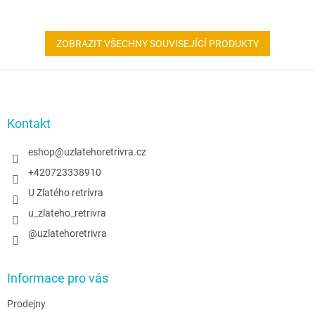
ZOBRAZIT VŠECHNY SOUVISEJÍCÍ PRODUKTY
Z
á
p
a
Kontakt
t
í
eshop
@
uzlatehoretrivra.cz
+420723338910
U Zlatého retrívra
u_zlateho_retrivra
@uzlatehoretrivra
Informace pro vás
Prodejny