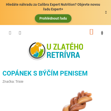
Přejít
Hledáte náhradu za Calibra Expert Nutrition? Objevte novou
na
řadu Expert+
obsah
Prohlédnout řadu
NÁKUP
KOŠÍK
COPÁNEK S BÝČÍM PENISEM
Značka:
Trixie