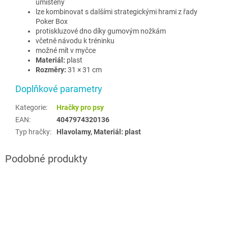
umístěny
lze kombinovat s dalšími strategickými hrami z řady
Poker Box
protiskluzové dno díky gumovým nožkám
včetně návodu k tréninku
možné mít v myčce
Materiál:
plast
Rozměry:
31 × 31 cm
Doplňkové parametry
Kategorie
:
Hračky pro psy
EAN
:
4047974320136
Typ hračky
:
Hlavolamy, Materiál: plast