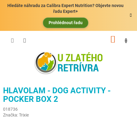
Přejít
Hledáte náhradu za Calibra Expert Nutrition? Objevte novou
na
řadu Expert+
obsah
Prohlédnout řadu
NÁKUP
KOŠÍK
HLAVOLAM - DOG ACTIVITY -
POCKER BOX 2
018736
Značka:
Trixie