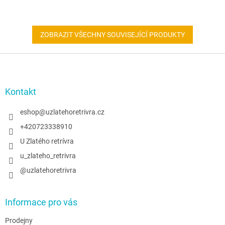
ZOBRAZIT VŠECHNY SOUVISEJÍCÍ PRODUKTY
Z
á
p
a
Kontakt
t
í
eshop
@
uzlatehoretrivra.cz
+420723338910
U Zlatého retrívra
u_zlateho_retrivra
@uzlatehoretrivra
Informace pro vás
Prodejny