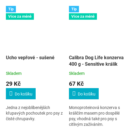
Tip
Tip
Více za méně
Více za méně
Ucho vepřové - sušené
Calibra Dog Life konzerva
400 g - Sensitive králík
Skladem
Skladem
29 Kč
67 Kč
Do košíku
Do košíku
Jedna z nejoblíbenějších
Monoproteinová konzerva s
křupavých pochoutek pro psy z
králičím masem pro dospělé
čisté chrupavky.
psy, vhodná také pro psy s
citlivým zažíváním.