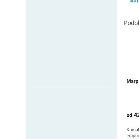
pro 
Marp 
42
od
Komple
rybpou