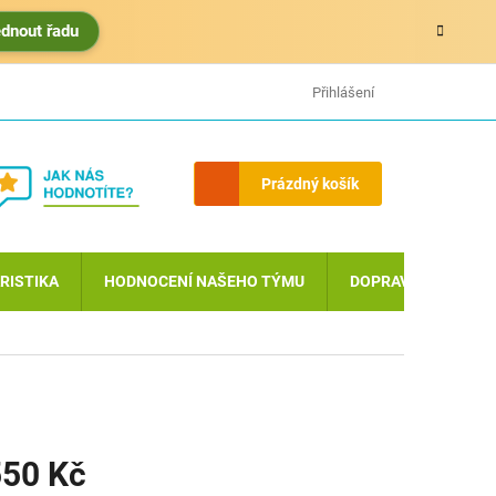
édnout řadu
HODNOCENÍ OBCHODU
MOJE OBJEDNÁVKA
Přihlášení
Nákupní
Prázdný košík
košík
RISTIKA
HODNOCENÍ NAŠEHO TÝMU
DOPRAVA A PLATBA
50 Kč