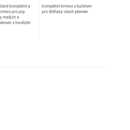
čené kompletní a
Kompletní krmivo s kuřetem
rmivo pro psy
pro štěňata všech plemen.
y malých a
plemen s hovězím
eleninou.