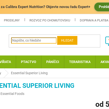
za Calibra Expert Nutrition? Objevte novou řadu Expert+
Prohl
PRODEJNY
ROZVOZ PO CHOMUTOVSKU
DOPRAVA A PLATBA
HLEDAT
VÍŘATA
PTACTVO
PÁNÍČCI
TERARISTIKA
AKVA
y
Essential Superior Living
ENTIAL SUPERIOR LIVING
:
Essential Foods
od
5