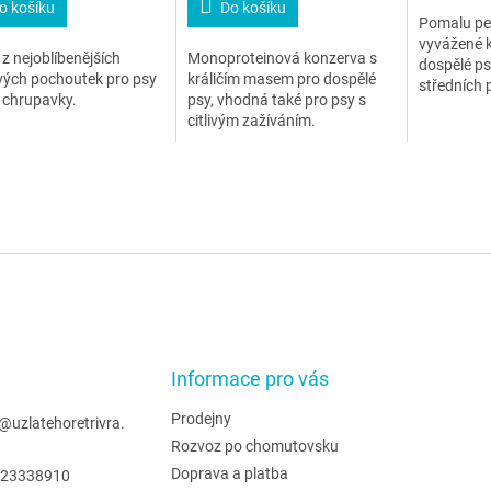
o košíku
Do košíku
Pomalu pe
vyvážené k
z nejoblíbenějších
Monoproteinová konzerva s
dospělé ps
vých pochoutek pro psy
králičím masem pro dospělé
středních 
é chrupavky.
psy, vhodná také pro psy s
masem a z
citlivým zažíváním.
Informace pro vás
Prodejny
@
uzlatehoretrivra.
Rozvoz po chomutovsku
Doprava a platba
23338910