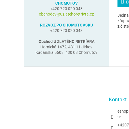
D
CHOMUTOV
+420 720 020 043
obchodcv@uzlatehoretrivra.cz
Jedna 
křupa
ROZVOZ PO CHOMUTOVSKU
z čist
+420 720 020 043
Obchod U ZLATÉHO RETRÍVRA
Hornická 1472, 431 11 Jirkov
Kadaňská 5608, 430 03 Chomutov
Z
á
p
a
t
Kontakt
í
eshop
cz
+4207