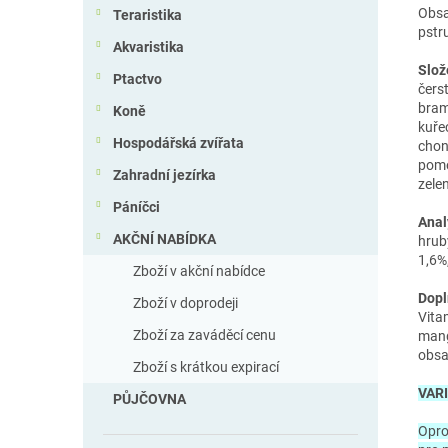
Obsa
Teraristika
pstr
Akvaristika
Slož
Ptactvo
čers
bram
Koně
kuře
Hospodářská zvířata
chond
pome
Zahradní jezírka
zelen
Páníčci
Anal
AKČNÍ NABÍDKA
hrub
1,6%
Zboží v akční nabídce
Dopl
Zboží v doprodeji
Vita
Zboží za zaváděcí cenu
mang
obsa
Zboží s krátkou expirací
VAR
PŮJČOVNA
Opro