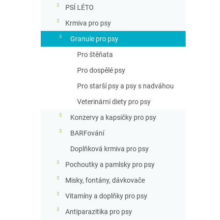
n
PSÍ LÉTO
n
Krmiva pro psy
í
p
Granule pro psy
a
Pro štěňata
n
e
Pro dospělé psy
l
Pro starší psy a psy s nadváhou
Veterinární diety pro psy
Konzervy a kapsičky pro psy
BARFování
Doplňková krmiva pro psy
Pochoutky a pamlsky pro psy
Misky, fontány, dávkovače
Vitamíny a doplňky pro psy
Antiparazitika pro psy