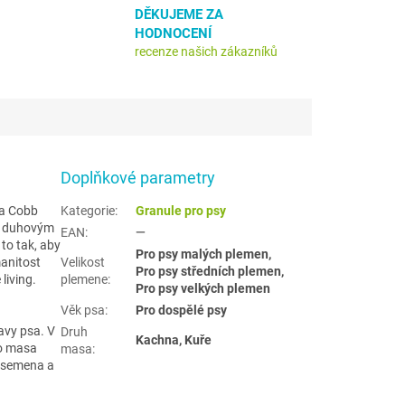
DĚKUJEME ZA
HODNOCENÍ
recenze našich zákazníků
Doplňkové parametry
 a Cobb
Kategorie
:
Granule pro psy
m duhovým
EAN
:
—
to tak, aby
Pro psy malých plemen,
manitost
Velikost
Pro psy středních plemen,
living.
plemene
:
Pro psy velkých plemen
Věk psa
:
Pro dospělé psy
avy psa. V
Druh
Kachna, Kuře
ho masa
masa
:
, semena a