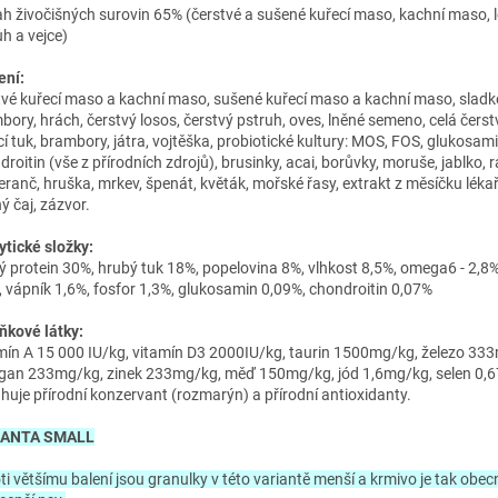
h živočišných surovin 65% (čerstvé a sušené kuřecí maso, kachní maso, 
uh a vejce)
ení:
tvé kuřecí maso a kachní maso, sušené kuřecí maso a kachní maso, sladk
bory, hrách, čerstvý losos, čerstvý pstruh, oves, lněné semeno, celá čerst
cí tuk, brambory, játra, vojtěška, probiotické kultury: MOS, FOS, glukosami
roitin (vše z přírodních zdrojů), brusinky, acai, borůvky, moruše, jablko, r
ranč, hruška, mrkev, špenát, květák, mořské řasy, extrakt z měsíčku léka
ý čaj, zázvor.
ytické složky:
ý protein 30%, hrubý tuk 18%, popelovina 8%, vlhkost 8,5%, omega6 - 2,8
, vápník 1,6%, fosfor 1,3%, glukosamin 0,09%, chondroitin 0,07%
ňkové látky:
mín A 15 000 IU/kg, vitamín D3 2000IU/kg, taurin 1500mg/kg, železo 33
an 233mg/kg, zinek 233mg/kg, měď 150mg/kg, jód 1,6mg/kg, selen 0,
huje přírodní konzervant (rozmarýn) a přírodní antioxidanty.
IANTA SMALL
ti většímu balení jsou granulky v této variantě menší a krmivo je tak obe