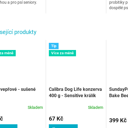
ou a pro psí seniory.
probitiky p
dospělé p
sející produkty
Tip
 za méně
Více za méně
vepřové - sušené
Calibra Dog Life konzerva
SundayPe
400 g - Sensitive králík
Bake Bee
Small/M
Skladem
Skladem
č
67 Kč
399 Kč