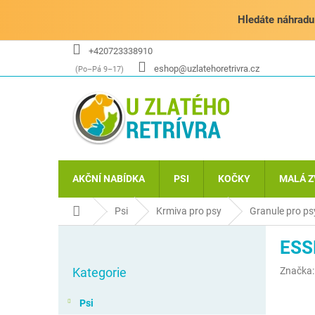
Přejít
na
Hledáte náhradu 
obsah
+420723338910
eshop@uzlatehoretrivra.cz
AKČNÍ NABÍDKA
PSI
KOČKY
MALÁ Z
Domů
Psi
Krmiva pro psy
Granule pro ps
P
ESS
o
Přeskočit
s
Kategorie
Značka
kategorie
t
r
Psi
a