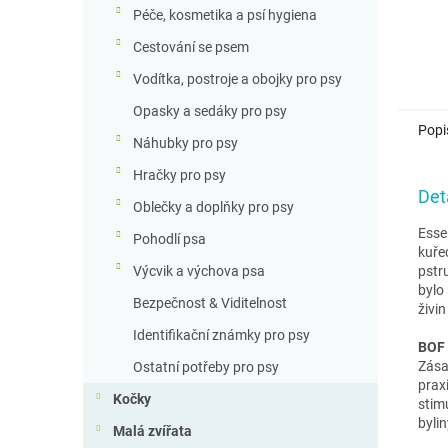
Péče, kosmetika a psí hygiena
Cestování se psem
Vodítka, postroje a obojky pro psy
Opasky a sedáky pro psy
Popi
Náhubky pro psy
Hračky pro psy
Det
Oblečky a doplňky pro psy
Esse
Pohodlí psa
kuře
pstr
Výcvik a výchova psa
bylo
Bezpečnost & Viditelnost
živin
Identifikační známky pro psy
BOF 
Zása
Ostatní potřeby pro psy
prax
Kočky
stim
byli
Malá zvířata