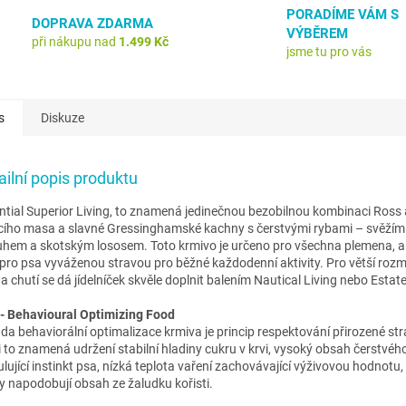
PORADÍME VÁM S
DOPRAVA ZDARMA
VÝBĚREM
při nákupu nad
1.499 Kč
jsme tu pro vás
s
Diskuze
ailní popis produktu
ntial Superior Living, to znamená jedinečnou bezobilnou kombinaci Ross
cího masa a slavné Gressinghamské kachny s čerstvými rybami – svěží
uhem a skotským lososem. Toto krmivo je určeno pro všechna plemena, a 
 pro psa vyváženou stravou pro běžné každodenní aktivity. Pro větší roz
 a chutí se dá jídelníček skvěle doplnit balením Nautical Living nebo Estate 
- Behavioural Optimizing Food
da behaviorální optimalizace krmiva je princip respektování přirozené str
i to znamená udržení stabilní hladiny cukru v krvi, vysoký obsah čerstvé
ulující instinkt psa, nízká teplota vaření zachovávající výživovou hodnotu
ny napodobují obsah ze žaludku kořisti.