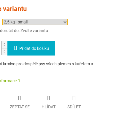
e variantu
oručit do:
Zvolte variantu
Přidat do košíku
í krmivo pro dospělé psy všech plemen s kuřetem a
.
informace
ZEPTAT SE
HLÍDAT
SDÍLET