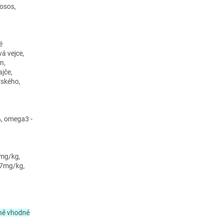
losos,
é
vá vejce,
n,
ajče,
řského,
%, omega3 -
3mg/kg,
67mg/kg,
cně vhodné