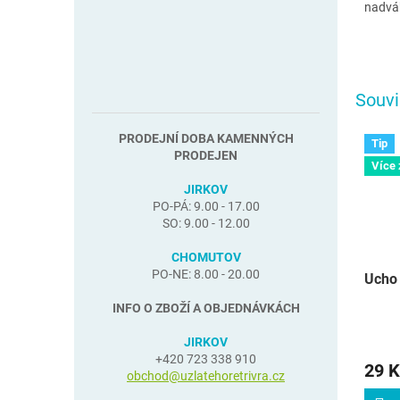
nadváh
Souvi
PRODEJNÍ DOBA KAMENNÝCH
Tip
PRODEJEN
Více
JIRKOV
PO-PÁ: 9.00 - 17.00
SO: 9.00 - 12.00
CHOMUTOV
PO-NE: 8.00 - 20.00
Ucho 
INFO O ZBOŽÍ A OBJEDNÁVKÁCH
JIRKOV
+420 723 338 910
29 K
obchod@uzlatehoretrivra.cz