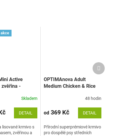
 akce
Další
produkt
Mini Active
OPTIMAnova Adult
 zvěřina -
Medium Chicken & Rice
isované za
Skladem
48 hodin
Kč
369 Kč
od
DETAIL
DETAIL
 lisované krmivo s
Přírodní superprémiové krmivo
asem, zvěřinou a
pro dospělé psy středních