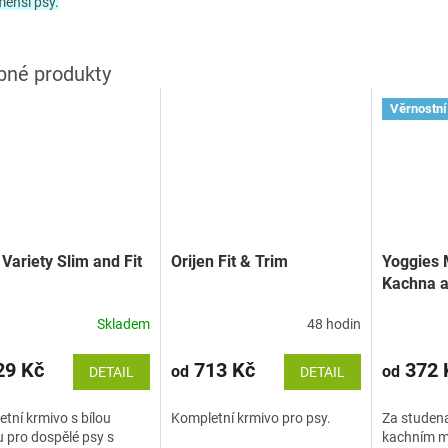
menší psy.
Věrnostní
Variety Slim and Fit
Orijen Fit & Trim
Yoggies 
Kachna a
granule l
Skladem
48 hodin
studena
9 Kč
713 Kč
372 
od
od
DETAIL
DETAIL
tní krmivo s bílou
Kompletní krmivo pro psy.
Za studena
 pro dospělé psy s
kachním m