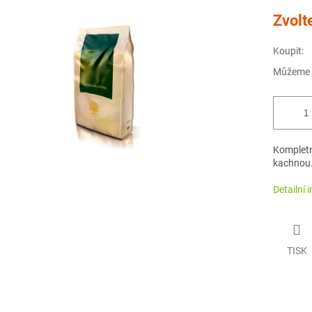
Měrná
Zvolt
cena:
Koupit:
Můžeme d
Kompletn
kachnou
Detailní 
TISK