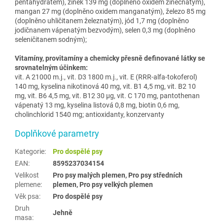
pentahydrátem), zinek 139 mg (doplněno oxidem zinečnatým),
mangan 27 mg (doplněno oxidem manganatým), železo 85 mg
(doplněno uhličitanem železnatým), jód 1,7 mg (doplněno
jodičnanem vápenatým bezvodým), selen 0,3 mg (doplněno
seleničitanem sodným);
Vitamíny, provitamíny a chemicky přesně definované látky se
srovnatelným účinkem:
vit. A 21000 m.j., vit. D3 1800 m.j., vit. E (RRR-alfa-tokoferol)
140 mg, kyselina nikotinová 40 mg, vit. B1 4,5 mg, vit. B2 10
mg, vit. B6 4,5 mg, vit. B12 30 µg, vit. C 170 mg, pantothenan
vápenatý 13 mg, kyselina listová 0,8 mg, biotin 0,6 mg,
cholinchlorid 1540 mg; antioxidanty, konzervanty
Doplňkové parametry
Kategorie
:
Pro dospělé psy
EAN
:
8595237034154
Velikost
Pro psy malých plemen, Pro psy středních
plemene
:
plemen, Pro psy velkých plemen
Věk psa
:
Pro dospělé psy
Druh
Jehně
masa
: