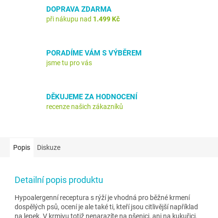
DOPRAVA ZDARMA
při nákupu nad
1.499 Kč
PORADÍME VÁM S VÝBĚREM
jsme tu pro vás
DĚKUJEME ZA HODNOCENÍ
recenze našich zákazníků
Popis
Diskuze
Detailní popis produktu
Hypoalergenní receptura s rýží je vhodná pro běžné krmení
dospělých psů, ocení je ale také ti, kteří jsou citlivější například
na lepek. V krmivu totiž nenarazíte na pšenici, ani na kukuřici.