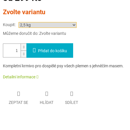
Měrná
Zvolte variantu
cena:
Koupit:
Můžeme doručit do:
Zvolte variantu
Přidat do košíku
Kompletní krmivo pro dospělé psy všech plemen s jehněčím masem.
Detailní informace
ZEPTAT SE
HLÍDAT
SDÍLET