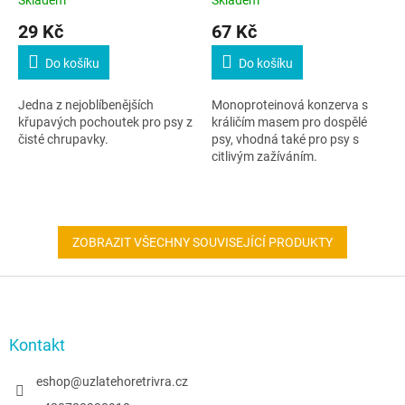
29 Kč
67 Kč
Do košíku
Do košíku
Jedna z nejoblíbenějších
Monoproteinová konzerva s
křupavých pochoutek pro psy z
králičím masem pro dospělé
čisté chrupavky.
psy, vhodná také pro psy s
citlivým zažíváním.
ZOBRAZIT VŠECHNY SOUVISEJÍCÍ PRODUKTY
Z
á
p
a
Kontakt
t
í
eshop
@
uzlatehoretrivra.cz