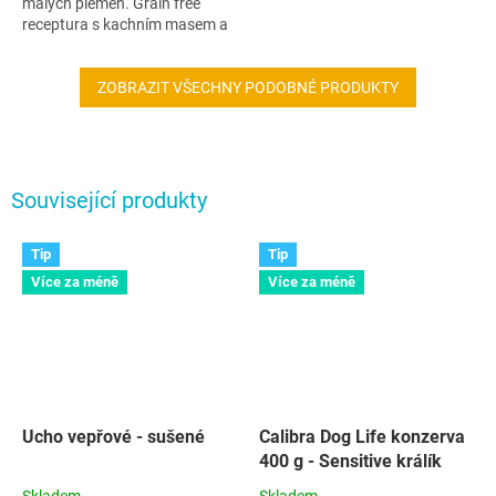
malých plemen. Grain free
receptura s kachním masem a
kvalitními živočišnými proteiny
poskytuje vyváženou a
chutnou výživu...
ZOBRAZIT VŠECHNY PODOBNÉ PRODUKTY
Související produkty
Tip
Tip
Více za méně
Více za méně
Ucho vepřové - sušené
Calibra Dog Life konzerva
400 g - Sensitive králík
Skladem
Skladem