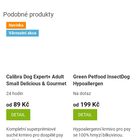
Novinka
Věrnostní akce
Calibra Dog Expert+ Adult
Green Petfood InsectDog
Small Delicious & Gourmet
Hypoallergen
24 hodin
Na dotaz
89 Kč
199 Kč
od
od
DETAIL
DETAIL
Kompletní superprémiové
Hypoalergenní krmivo pro psy
suché krmivo pro dospělé psy
se 100% hmyzí bílkovinou.