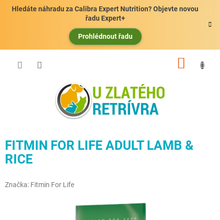
Přejít
Hledáte náhradu za Calibra Expert Nutrition? Objevte novou
na
řadu Expert+
obsah
Prohlédnout řadu
NÁKUP
KOŠÍK
FITMIN FOR LIFE ADULT LAMB &
RICE
Značka:
Fitmin For Life