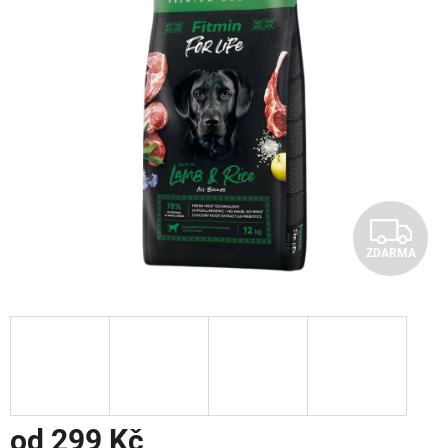
Z
ZDARMA
D
A
R
M
A
od
299 Kč