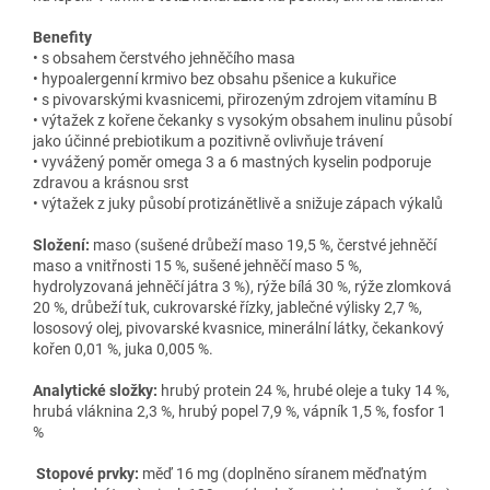
Benefity
• s obsahem čerstvého jehněčího masa
• hypoalergenní krmivo bez obsahu pšenice a kukuřice
• s pivovarskými kvasnicemi, přirozeným zdrojem vitamínu B
• výtažek z kořene čekanky s vysokým obsahem inulinu působí
jako účinné prebiotikum a pozitivně ovlivňuje trávení
• vyvážený poměr omega 3 a 6 mastných kyselin podporuje
zdravou a krásnou srst
• výtažek z juky působí protizánětlivě a snižuje zápach výkalů
Složení:
maso (sušené drůbeží maso 19,5 %, čerstvé jehněčí
maso a vnitřnosti 15 %, sušené jehněčí maso 5 %,
hydrolyzovaná jehněčí játra 3 %), rýže bílá 30 %, rýže zlomková
20 %, drůbeží tuk, cukrovarské řízky, jablečné výlisky 2,7 %,
lososový olej, pivovarské kvasnice, minerální látky, čekankový
kořen 0,01 %, juka 0,005 %.
Analytické složky:
hrubý protein 24 %, hrubé oleje a tuky 14 %,
hrubá vláknina 2,3 %, hrubý popel 7,9 %, vápník 1,5 %, fosfor 1
%
Stopové prvky:
měď 16 mg (doplněno síranem měďnatým