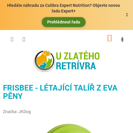
Přejít
Hledáte náhradu za Calibra Expert Nutrition? Objevte novou
na
řadu Expert+
obsah
Prohlédnout řadu
NÁKUP
KOŠÍK
FRISBEE - LÉTAJÍCÍ TALÍŘ Z EVA
PĚNY
Značka:
JKDog