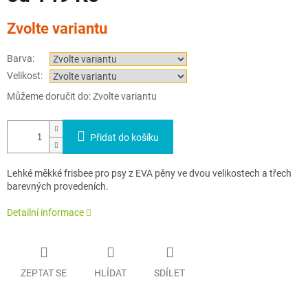
Měrná
Zvolte variantu
cena:
Barva:
Velikost:
Můžeme doručit do:
Zvolte variantu
Přidat do košíku
Lehké měkké frisbee pro psy z EVA pěny ve dvou velikostech a třech
barevných provedeních.
Detailní informace
ZEPTAT SE
HLÍDAT
SDÍLET