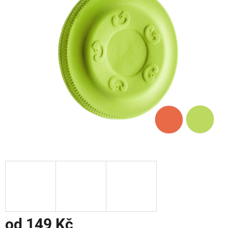
od
149 Kč