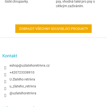
čisté chrupavky.
psy, vhodná také pro psy s
citlivým zažíváním.
ZOBRAZIT VŠECHNY SOUVISEJÍCÍ PRODUKTY
Z
á
p
a
Kontakt
t
í
eshop
@
uzlatehoretrivra.cz
+420723338910
U Zlatého retrívra
u_zlateho_retrivra
@uzlatehoretrivra