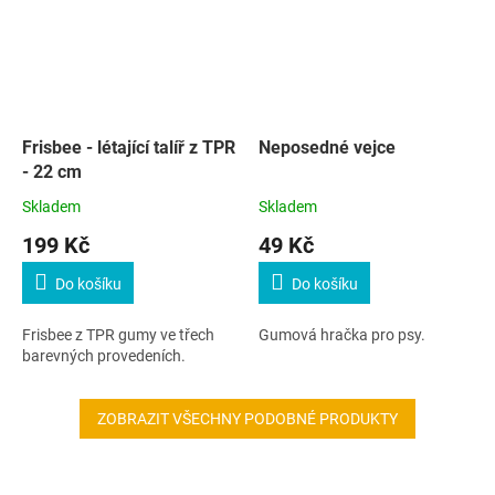
Frisbee - létající talíř z TPR
Neposedné vejce
- 22 cm
Skladem
Skladem
199 Kč
49 Kč
Do košíku
Do košíku
Frisbee z TPR gumy ve třech
Gumová hračka pro psy.
barevných provedeních.
ZOBRAZIT VŠECHNY PODOBNÉ PRODUKTY