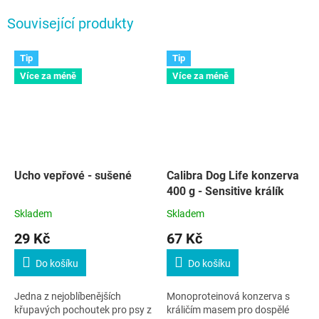
Související produkty
Tip
Tip
Více za méně
Více za méně
Ucho vepřové - sušené
Calibra Dog Life konzerva
400 g - Sensitive králík
Skladem
Skladem
29 Kč
67 Kč
Do košíku
Do košíku
Jedna z nejoblíbenějších
Monoproteinová konzerva s
křupavých pochoutek pro psy z
králičím masem pro dospělé