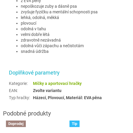
z EVA pěny
nepoškozuje zuby a dásně psa
zvyšuje fyzičku a mentální schopnosti psa
lehká, odolná, měkká
plovoucí
odolná v tahu
velmi dobře létá
zdravotně nezávadná
odolná vůči zápachu a nečistotám
snadná údržba
Doplňkové parametry
Kategorie
:
Míčky a aportovací hračky
EAN
:
Zvolte variantu
Typ hračky
:
Házecí, Plovoucí, Materiál: EVA pěna
Doprodej
Tip