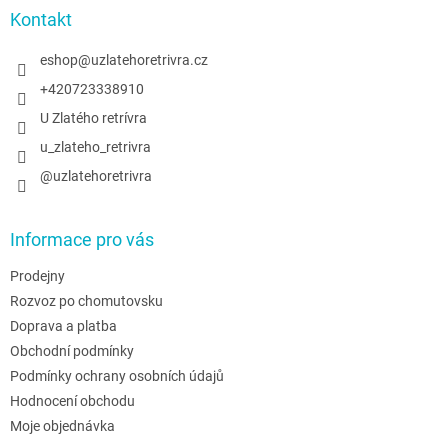
a
Kontakt
t
í
eshop
@
uzlatehoretrivra.cz
+420723338910
U Zlatého retrívra
u_zlateho_retrivra
@uzlatehoretrivra
Informace pro vás
Prodejny
Rozvoz po chomutovsku
Doprava a platba
Obchodní podmínky
Podmínky ochrany osobních údajů
Hodnocení obchodu
Moje objednávka