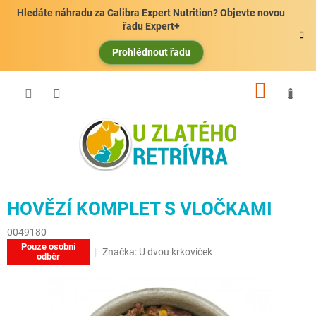
Přejít
Hledáte náhradu za Calibra Expert Nutrition? Objevte novou
na
řadu Expert+
obsah
Prohlédnout řadu
NÁKUP
KOŠÍK
HOVĚZÍ KOMPLET S VLOČKAMI
0049180
Pouze osobní
Značka:
U dvou krkoviček
odběr