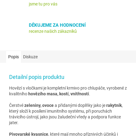
jsme tu pro vás
DĚKUJEME ZA HODNOCENÍ
recenze našich zákazníků
Popis
Diskuze
Detailní popis produktu
Hovězí s vločkami je kompletní krmivo pro chlupáče, vyrobené z
kvalitního
hovězího masa, kostí, vnitřností
.
Čerstvé
zeleniny, ovoce
a přidanými doplňky jako je
rakytník
,
který složí k
posílení imunitního systému, při poruchách
trávicího ústrojí, jako jsou žaludeční vředy a podpora funkce
jater.
P
ivovarské kvasnice
, které mají mnoho příznivých účinků i