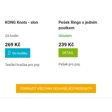
KONG Knots - slon
Pešek Ringo s jedním
poutkem
24 hodin
Skladem
269 Kč
239 Kč
DETAIL
Do košíku
Pešek pro psy.
Textilní hračka pro psy.
ZOBRAZIT VŠECHNY SOUVISEJÍCÍ PRODUKTY
Z
á
p