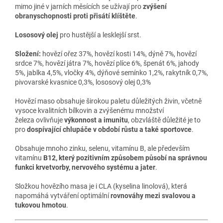
mimo jiné v jarních měsících se užívají pro
zvýšení
obranyschopnosti proti přisátí klíštěte
.
Lososový olej
pro hustější a lesklejší srst.
Složení:
hovězí ořez 37%, hovězí kosti 14%, dýně 7%, hovězí
srdce 7%, hovězí játra 7%, hovězí plíce 6%, špenát 6%, jahody
5%, jablka 4,5%, vločky 4%, dýňové semínko 1,2%, rakytník 0,7%,
pivovarské kvasnice 0,3%, lososový olej 0,3%
Hovězí maso
obsahuje
širokou paletu důležitých živin, včetně
vysoce kvalitních bílkovin a
zvýšenému množství
železa
ovlivňuje
výkonnost a imunitu
,
obzvláště důležité je to
pro
dospívající chlupáče v období růstu a také
sportovce
.
Obsahuje mnoho zinku, selenu, vitamínu B, ale především
vitamínu
B12, který pozitivním způsobem působí
na správnou
funkci krvetvorby, nervového systému
a jater
.
Složkou hovězího masa je i CLA (kyselina linolová), která
napomáhá vytváření optimální
rovnováhy mezi svalovou a
tukovou hmotou
.