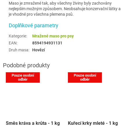
Maso je zmražené tak, aby všechny živiny byly zachovány
nejlepším možným způsobem. Neobsahuje konzervační látky a
je vhodné pro všechna plemena psů.
Doplňkové parametry
Kategorie
:
Mražené maso pro psy
EAN
:
8594194931131
Druh masa
:
Hovězí
Pouze osobní
Pouze osobní
odběr
odběr
Směs kráva a krůta - 1 kg
Kuřecí krky mleté - 1 kg