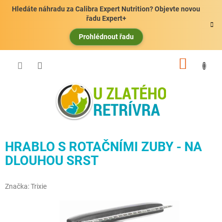
Přejít
Hledáte náhradu za Calibra Expert Nutrition? Objevte novou
na
řadu Expert+
obsah
Prohlédnout řadu
NÁKUP
KOŠÍK
HRABLO S ROTAČNÍMI ZUBY - NA
DLOUHOU SRST
Značka:
Trixie