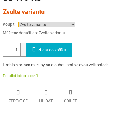
Měrná
Zvolte variantu
cena:
Koupit:
Můžeme doručit do:
Zvolte variantu
Přidat do košíku
Hrablo s rotačními zuby na dlouhou srst ve dvou velikostech.
Detailní informace
ZEPTAT SE
HLÍDAT
SDÍLET