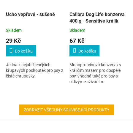
Ucho vepřové - sušené
Calibra Dog Life konzerva
400 g - Sensitive králík
Skladem
Skladem
29 Kč
67 Kč
Do košíku
Do košíku
Jedna z nejoblíbenějších
Monoproteinová konzerva s
křupavých pochoutek pro psy z
králičím masem pro dospělé
čisté chrupavky.
psy, vhodná také pro psy s
citlivým zažíváním.
ZOBRAZIT VŠECHNY SOUVISEJÍCÍ PRODUKTY
Z
á