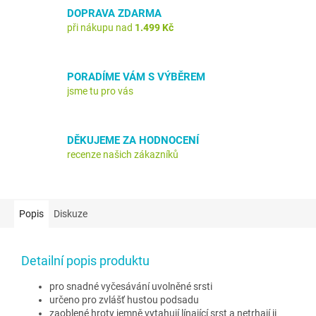
DOPRAVA ZDARMA
při nákupu nad
1.499 Kč
PORADÍME VÁM S VÝBĚREM
jsme tu pro vás
DĚKUJEME ZA HODNOCENÍ
recenze našich zákazníků
Popis
Diskuze
Detailní popis produktu
pro snadné vyčesávání uvolněné srsti
určeno pro zvlášť hustou podsadu
zaoblené hroty jemně vytahují línající srst a netrhají ji