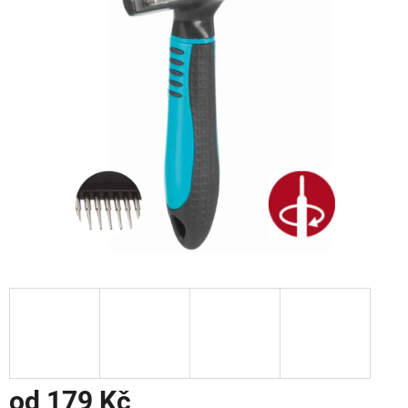
od
179 Kč