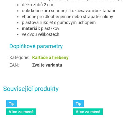
délka zubů 2 cm
oblé konce pro snadnější rozčesávání bez tahání
vhodné pro dlouhé/jemné nebo střapaté chlupy
plastová rukojeť s gumovým úchopem
materiál:
plast/kov
ve dvou velikostech
Doplňkové parametry
Kategorie
:
Kartáče a hřebeny
EAN
:
Zvolte variantu
Související produkty
Tip
Tip
Více za méně
Více za méně