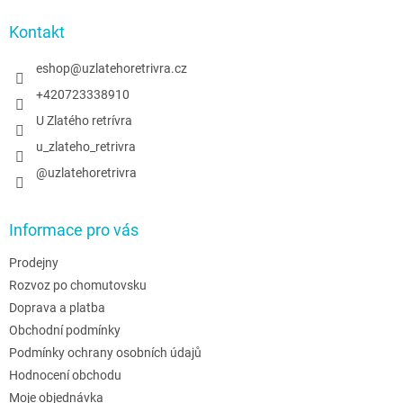
p
a
Kontakt
t
í
eshop
@
uzlatehoretrivra.cz
+420723338910
U Zlatého retrívra
u_zlateho_retrivra
@uzlatehoretrivra
Informace pro vás
Prodejny
Rozvoz po chomutovsku
Doprava a platba
Obchodní podmínky
Podmínky ochrany osobních údajů
Hodnocení obchodu
Moje objednávka