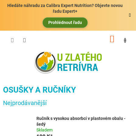
Přejít
Hledáte náhradu za Calibra Expert Nutrition? Objevte novou
na
řadu Expert+
obsah
Prohlédnout řadu
NÁKUP
KOŠÍK
OSUŠKY A RUČNÍKY
Nejprodávanější
Ručník s vysokou absorbcí v plastovém obalu -
šedý
Skladem