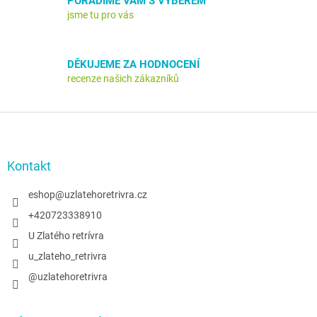
PORADÍME VÁM S VÝBĚREM
v
jsme tu pro vás
ý
p
i
s
DĚKUJEME ZA HODNOCENÍ
u
recenze našich zákazníků
Z
á
p
a
Kontakt
t
í
eshop
@
uzlatehoretrivra.cz
+420723338910
U Zlatého retrívra
u_zlateho_retrivra
@uzlatehoretrivra