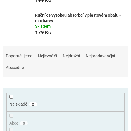
199 Kč
Ručník s vysokou absorbcí v plastovém obalu -
mix barev
Skladem
179 Kč
Ř
a
Doporučujeme
Nejlevnější
Nejdražší
Nejprodávanější
z
e
Abecedně
n
í
p
r
o
Na skladě
2
d
u
k
Akce
0
t