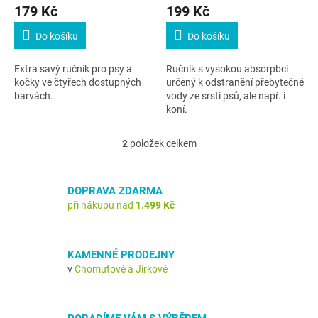
179 Kč
199 Kč
ů
Do košíku
Do košíku
Extra savý ručník pro psy a
Ručník s vysokou absorpbcí
kočky ve čtyřech dostupných
určený k odstranění přebytečné
barvách.
vody ze srsti psů, ale např. i
koní.
2
položek celkem
O
v
l
á
DOPRAVA ZDARMA
d
při nákupu nad
1.499 Kč
a
c
í
KAMENNÉ PRODEJNY
p
v
Chomutově a Jirkově
r
v
k
y