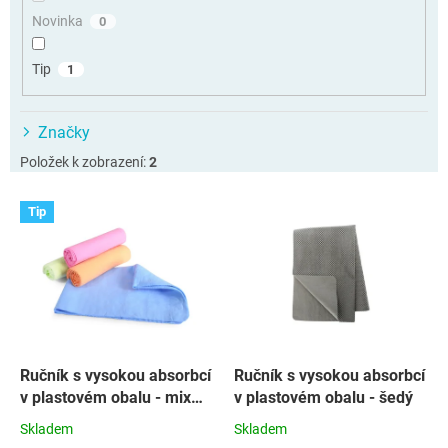
ů
Novinka
0
Tip
1
Značky
Položek k zobrazení:
2
V
Tip
ý
p
i
s
p
r
o
d
Ručník s vysokou absorbcí
Ručník s vysokou absorbcí
u
v plastovém obalu - mix
v plastovém obalu - šedý
k
barev
Skladem
Skladem
t