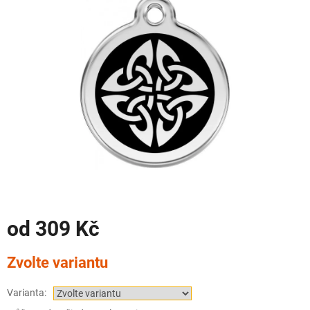
od
309 Kč
Měrná
Zvolte variantu
cena:
Varianta: