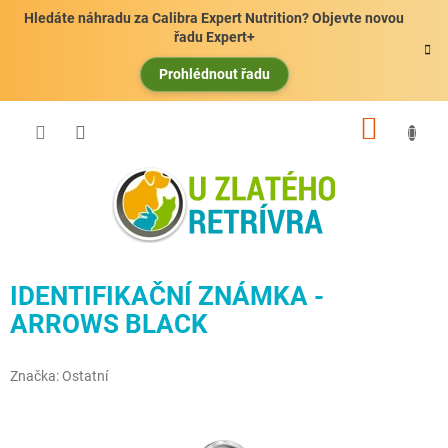
Přejít
Hledáte náhradu za Calibra Expert Nutrition? Objevte novou
na
řadu Expert+
obsah
Prohlédnout řadu
NÁKUP
KOŠÍK
IDENTIFIKAČNÍ ZNÁMKA -
ARROWS BLACK
Značka:
Ostatní