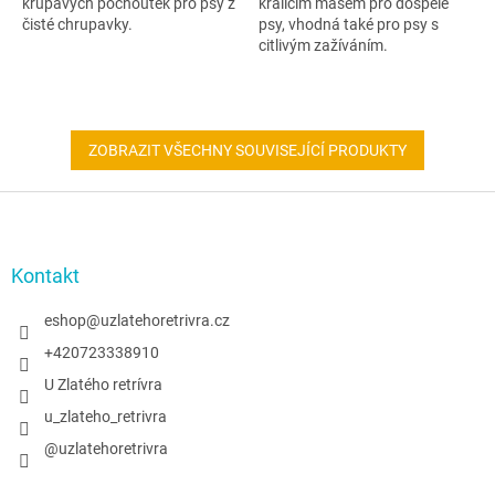
křupavých pochoutek pro psy z
králičím masem pro dospělé
čisté chrupavky.
psy, vhodná také pro psy s
citlivým zažíváním.
ZOBRAZIT VŠECHNY SOUVISEJÍCÍ PRODUKTY
Z
á
p
a
Kontakt
t
í
eshop
@
uzlatehoretrivra.cz
+420723338910
U Zlatého retrívra
u_zlateho_retrivra
@uzlatehoretrivra